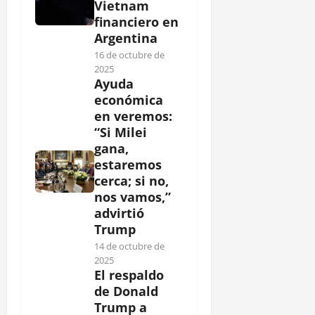
Vietnam
financiero en
Argentina
16 de octubre de
2025
Ayuda
económica
en veremos:
“Si Milei
gana,
estaremos
cerca; si no,
nos vamos,”
advirtió
Trump
14 de octubre de
2025
El respaldo
de Donald
Trump a