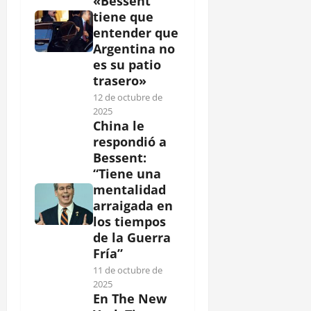
«Bessent
tiene que
entender que
Argentina no
es su patio
trasero»
12 de octubre de
2025
China le
respondió a
Bessent:
“Tiene una
mentalidad
arraigada en
los tiempos
de la Guerra
Fría”
11 de octubre de
2025
En The New