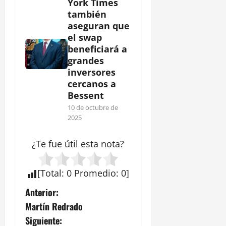
York Times
también
aseguran que
el swap
beneficiará a
grandes
inversores
cercanos a
Bessent
10 de octubre de
2025
¿Te fue útil esta
nota
?
[
Total
:
0
Promedio
:
0
]
N
Anterior:
Martín Redrado
a
Siguiente: