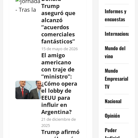
Trump
Informes y
aseguró que
encuestas
alcanzó
“acuerdos
Internacional
comerciales
fantásticos”
Mundo del
15 de mayo de 2026
El amigo
vino
americano
con traje de
Mundo
“ministro”:
Empresarial
¿Cómo opera
TV
el lobby de
EEUU para
Nacional
influir en
Argentina?
Opinión
21 de diciembre de
2025
Poder
Trump afirmó
Judicial