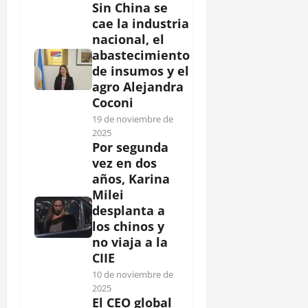
Sin China se
cae la industria
nacional, el
abastecimiento
de insumos y el
agro Alejandra
Coconi
19 de noviembre de
2025
Por segunda
vez en dos
años, Karina
Milei
desplanta a
los chinos y
no viaja a la
CIIE
10 de noviembre de
2025
El CEO global