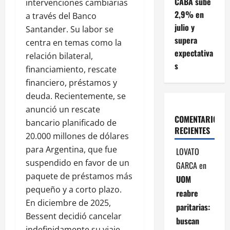
CABA sube
intervenciones cambiarias
2,9% en
a través del Banco
julio y
Santander. Su labor se
supera
centra en temas como la
expectativa
relación bilateral,
s
financiamiento, rescate
financiero, préstamos y
deuda. Recientemente, se
anunció un rescate
COMENTARIOS
bancario planificado de
RECIENTES
20.000 millones de dólares
para Argentina, que fue
LOVATO
suspendido en favor de un
GARCA
en
paquete de préstamos más
UOM
pequeño y a corto plazo.
reabre
En diciembre de 2025,
paritarias:
Bessent decidió cancelar
buscan
indefinidamente su viaje