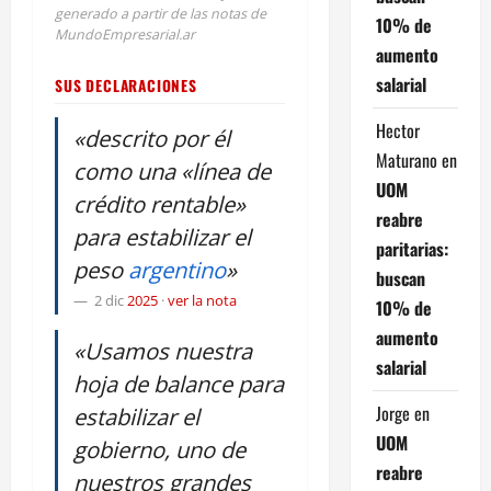
generado a partir de las notas de
10% de
MundoEmpresarial.ar
aumento
salarial
SUS DECLARACIONES
Hector
«descrito por él
Maturano
en
como una «línea de
UOM
crédito rentable»
reabre
para estabilizar el
paritarias:
peso
argentino
»
buscan
2 dic
2025
·
ver la nota
10% de
aumento
«Usamos nuestra
salarial
hoja de balance para
Jorge
en
estabilizar el
UOM
gobierno, uno de
reabre
nuestros grandes