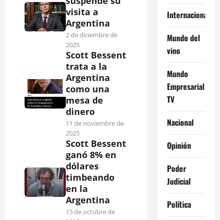
suspende su
visita a
Internacional
Argentina
2 de diciembre de
Mundo del
2025
vino
Scott Bessent
trata a la
Mundo
Argentina
Empresarial
como una
TV
mesa de
dinero
Nacional
11 de noviembre de
2025
Scott Bessent
Opinión
ganó 8% en
dólares
Poder
timbeando
Judicial
en la
Argentina
Política
15 de octubre de