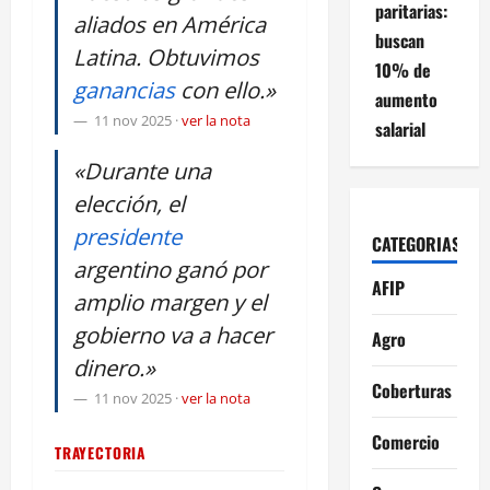
paritarias:
aliados en América
buscan
Latina. Obtuvimos
10% de
ganancias
con ello.»
aumento
11 nov 2025
·
ver la nota
salarial
«Durante una
elección, el
presidente
CATEGORIAS
argentino ganó por
AFIP
amplio margen y el
gobierno va a hacer
Agro
dinero.»
Coberturas
11 nov 2025
·
ver la nota
Comercio
TRAYECTORIA