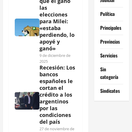
que él ganó
las
Política
elecciones
para Milei:
Principales
«estaba
perdiendo, lo
Provincias
apoyé y
ganó»
Servicios
9 de diciembre de
2025
Recesión: Los
Sin
bancos
categoría
españoles le
cortan el
Sindicatos
crédito a los
argentinos
por las
condiciones
del país
27 de noviembre de