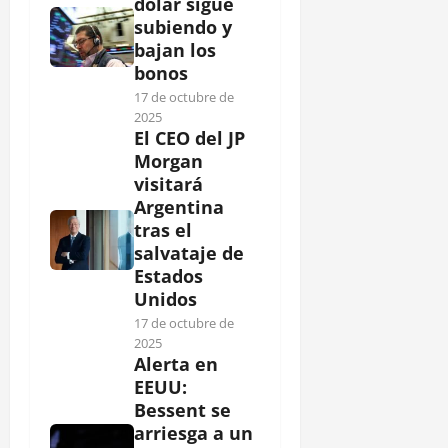
dólar sigue
subiendo y
bajan los
bonos
17 de octubre de
2025
El CEO del JP
Morgan
visitará
Argentina
tras el
salvataje de
Estados
Unidos
17 de octubre de
2025
Alerta en
EEUU:
Bessent se
arriesga a un