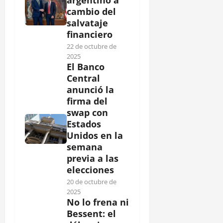
cambio del
salvataje
financiero
22 de octubre de
2025
El Banco
Central
anunció la
firma del
swap con
Estados
Unidos en la
semana
previa a las
elecciones
20 de octubre de
2025
No lo frena ni
Bessent: el