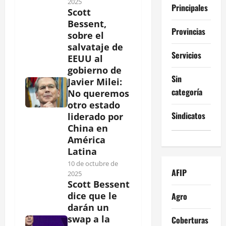
2025
Principales
Scott
Bessent,
Provincias
sobre el
salvataje de
Servicios
EEUU al
gobierno de
Sin
Javier Milei:
categoría
No queremos
otro estado
Sindicatos
liderado por
China en
América
Latina
10 de octubre de
AFIP
2025
Scott Bessent
dice que le
Agro
darán un
swap a la
Coberturas