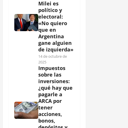
Milei es
político y
electoral:
«No quiero
que en
Argentina
gane alguien
de izquierda»
14 de octubre de
2025
Impuestos
sobre las
inversiones:
¿qué hay que
pagarle a
ARCA por
tener
acciones,
bonos,
depósitos y