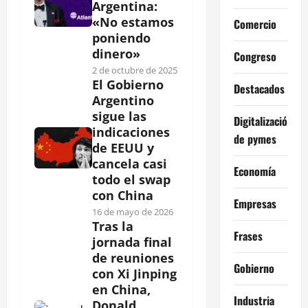
Argentina:
«No estamos
Comercio
poniendo
dinero»
Congreso
2 de octubre de 2025
El Gobierno
Destacados
Argentino
sigue las
Digitalización
indicaciones
de pymes
de EEUU y
cancela casi
Economía
todo el swap
con China
Empresas
16 de mayo de 2026
Tras la
Frases
jornada final
de reuniones
Gobierno
con Xi Jinping
en China,
Industria
Donald