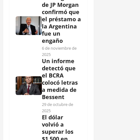
de JP Morgan
confirmó que
el préstamo a
la Argentina
fue un
engaño
6 de noviembre de
2025
Un informe
detectó que
el BCRA
colocó letras
a medida de
Bessent
29 de octubre de
2025
El dólar
volvió a
superar los
$1.500 en