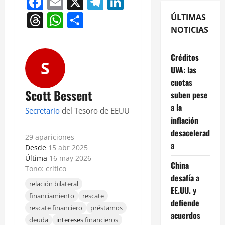
Facebook
Email
X
Telegram
LinkedIn
Threads
WhatsApp
Compartir
ÚLTIMAS
NOTICIAS
Créditos
S
UVA: las
cuotas
Scott Bessent
suben pese
a la
Secretario
del Tesoro de EEUU
inflación
desacelerad
29 apariciones
a
Desde
15 abr 2025
Última
16 may 2026
China
Tono: crítico
desafía a
relación bilateral
EE.UU. y
financiamiento
rescate
defiende
rescate financiero
préstamos
acuerdos
deuda
intereses
financieros