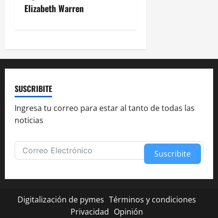
v
Elizabeth Warren
e
g
a
c
SUSCRIBITE
i
Ingresa tu correo para estar al tanto de todas las
noticias
ó
n
Suscribite
d
Alternative:
e
Digitalización de pymes
Términos y condiciones
e
Privacidad
Opinión