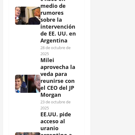
medio de
rumores
sobre la
intervención
de EE. UU. en
Argentina
28 de octubre de
2025
Milei
aprovecha la
veda para
reunirse con
el CEO del JP
Morgan
23 de octubre de
2025
EE.UU. pide
acceso al
uranio
argentino a