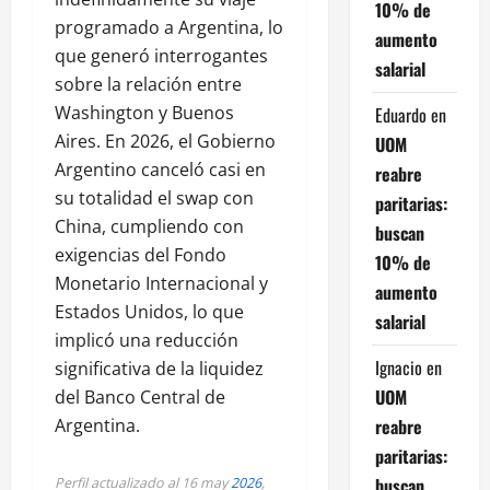
10% de
programado a Argentina, lo
aumento
que generó interrogantes
salarial
sobre la relación entre
Washington y Buenos
Eduardo
en
Aires. En 2026, el Gobierno
UOM
Argentino canceló casi en
reabre
su totalidad el swap con
paritarias:
China, cumpliendo con
buscan
exigencias del Fondo
10% de
Monetario Internacional y
aumento
Estados Unidos, lo que
salarial
implicó una reducción
Ignacio
en
significativa de la liquidez
UOM
del Banco Central de
reabre
Argentina.
paritarias:
buscan
Perfil actualizado al 16 may
2026
,