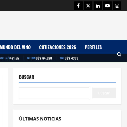
Facebook
Twitter
Linkedin
Youtube
Insta
MUNDO DEL VINO
COTIZACIONES 2026
PERFILES
|
|
421 pb
U$S 64.920
U$S 4333
SGO PAÍS
BITCOIN
ORO
BUSCAR
Buscar
ÚLTIMAS NOTICIAS