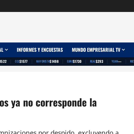
AL
INFORMES Y ENCUESTAS
MUNDO EMPRESARIAL TV
|
|
|
|
|
|
1522
$1577
$1498
$1730
$293
—
CCL
MAYORISTA
EURO
REAL
YUAN
RIE
os ya no corresponde la
emnizaciones por despido, excluyendo a