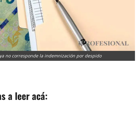
 ya no corresponde la indemnización por despido
App
artir
as a leer acá: