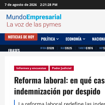
Saltar
7 de agosto de 2026
2:21:29 PM
al
contenido
NOTICIAS DE HOY
POLÍTICA
ECONOMÍA
NACION
|
|
|
$1520
$1525
$1976
$
OFICIAL
BLUE
TARJETA
MEP
FRASES
Informes y encuestas
Poder Judicial
Reforma laboral: en qué cas
indemnización por despido
La reforma laboral redefine las ind