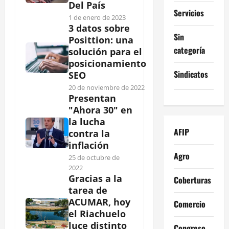
Del País
Servicios
1 de enero de 2023
3 datos sobre
Sin
Posittion: una
categoría
solución para el
posicionamiento
Sindicatos
SEO
20 de noviembre de 2022
Presentan
"Ahora 30" en
la lucha
AFIP
contra la
inflación
Agro
25 de octubre de
2022
Gracias a la
Coberturas
tarea de
ACUMAR, hoy
Comercio
el Riachuelo
luce distinto
Congreso