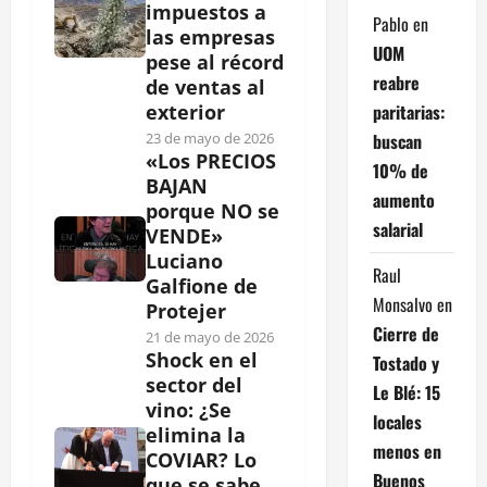
impuestos a
Pablo
en
las empresas
UOM
pese al récord
reabre
de ventas al
paritarias:
exterior
buscan
23 de mayo de 2026
«Los PRECIOS
10% de
BAJAN
aumento
porque NO se
salarial
VENDE»
Luciano
Raul
Galfione de
Monsalvo
en
Protejer
Cierre de
21 de mayo de 2026
Shock en el
Tostado y
sector del
Le Blé: 15
vino: ¿Se
locales
elimina la
menos en
COVIAR? Lo
Buenos
que se sabe