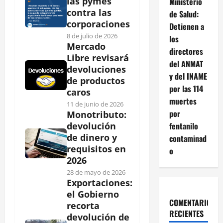
las pymes
Ministerio
contra las
de Salud:
corporaciones
Detienen a
8 de julio de 2026
los
Mercado
directores
Libre revisará
del ANMAT
devoluciones
y del INAME
de productos
por las 114
caros
muertes
11 de junio de 2026
por
Monotributo:
fentanilo
devolución
de dinero y
contaminad
requisitos en
o
2026
28 de mayo de 2026
Exportaciones:
el Gobierno
COMENTARIOS
recorta
RECIENTES
devolución de