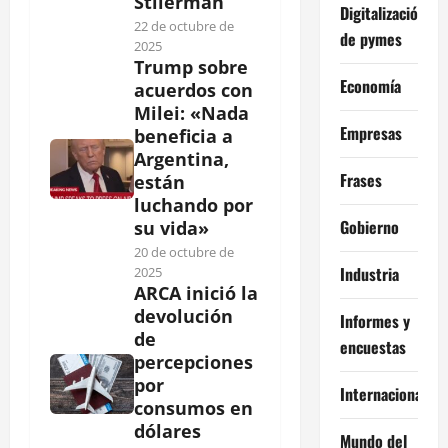
Stilerman
Digitalización
22 de octubre de
de pymes
2025
Trump sobre
Economía
acuerdos con
Milei: «Nada
Empresas
beneficia a
Argentina,
Frases
están
luchando por
Gobierno
su vida»
20 de octubre de
Industria
2025
ARCA inició la
devolución
Informes y
de
encuestas
percepciones
por
Internacional
consumos en
dólares
Mundo del