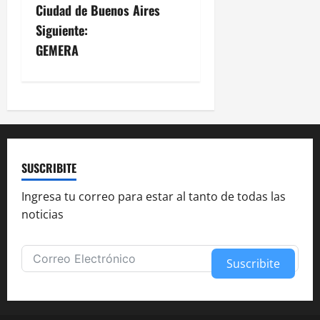
a
Ciudad de Buenos Aires
v
Siguiente:
GEMERA
e
g
a
c
SUSCRIBITE
i
Ingresa tu correo para estar al tanto de todas las
ó
noticias
n
Suscribite
d
Alternative:
e