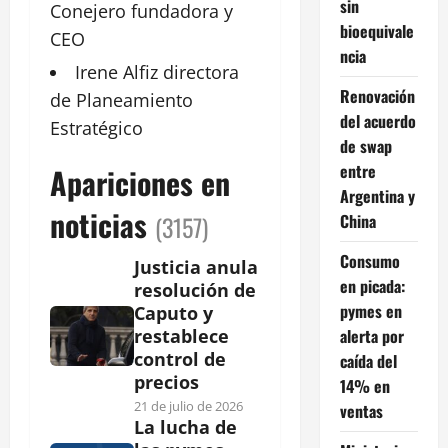
sin
Conejero
fundadora y
bioequivale
CEO
ncia
Irene Alfiz
directora
Renovación
de Planeamiento
del acuerdo
Estratégico
de swap
entre
Apariciones en
Argentina y
noticias
China
(3157)
Consumo
Justicia anula
en picada:
resolución de
pymes en
Caputo y
alerta por
restablece
control de
caída del
precios
14% en
21 de julio de 2026
ventas
La lucha de