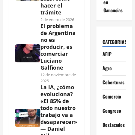
en
hacer el
Ganancias
trámite
2 de enero de 2026
El problema
de Argentina
no es
CATEGORIAS
producir, es
comerciar
AFIP
Luciano
Galfione
Agro
12 de noviembre de
2025
Coberturas
La IA, ¿cómo
evoluciona?
Comercio
«El 85% de
todo nuestro
Congreso
trabajo va a
desaparecer»
Destacados
— Daniel