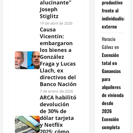
productivo
alucinante”
Joseph
frente al
Stiglitz
individualismo
19 de abril de 2026
externo
Causa
Vicentin:
Horacio
embargaron
Gálvez
en
los bienes a
Exención
González
total en
Fraga y Lucas
Llach, ex
Ganancias
directivos del
para
Banco Nación
alquileres
7 de enero de 2026
de vivienda
ARCA habilitó
desde
devolución
2026
de 30% de
dólar tarjeta
Exención
y Netflix
completa
2025: cómo