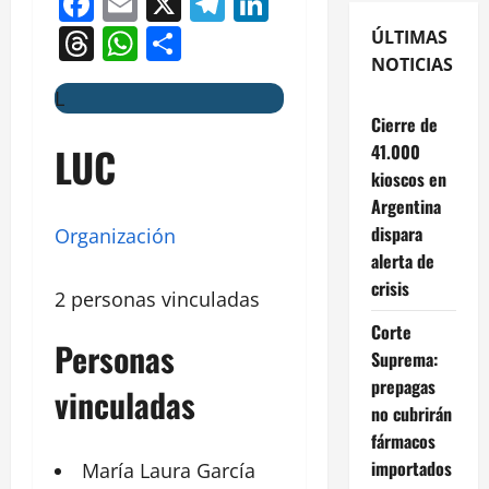
Facebook
Email
X
Telegram
LinkedIn
Threads
WhatsApp
Compartir
ÚLTIMAS
NOTICIAS
L
Cierre de
LUC
41.000
kioscos en
Argentina
dispara
Organización
alerta de
crisis
2 personas vinculadas
Corte
Personas
Suprema:
prepagas
vinculadas
no cubrirán
fármacos
importados
María Laura
García