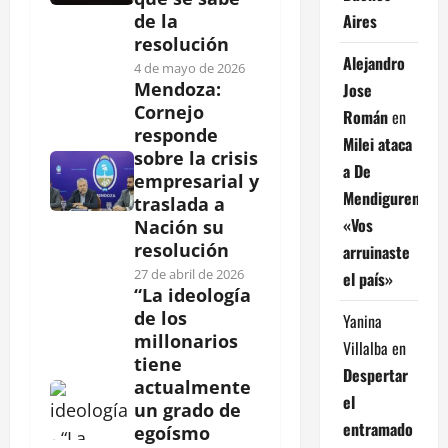
Aires
de la
resolución
Alejandro
4 de mayo de 2026
Mendoza:
Jose
Cornejo
Román
en
responde
Milei ataca
sobre la crisis
a De
empresarial y
Mendiguren:
traslada a
«Vos
Nación su
resolución
arruinaste
27 de abril de 2026
el país»
“La ideología
de los
Yanina
millonarios
Villalba
en
tiene
Despertar
actualmente
el
un grado de
entramado
egoísmo