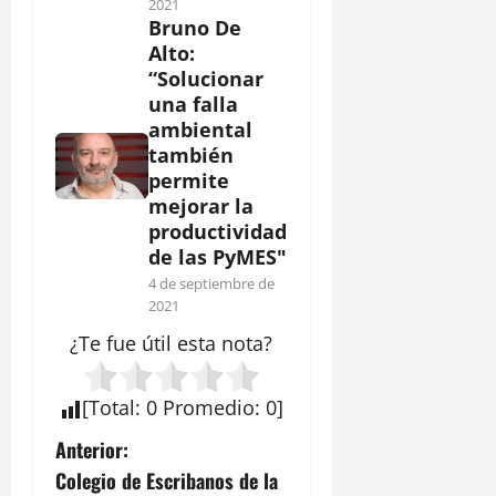
2021
Bruno De
Alto:
“Solucionar
una falla
ambiental
también
permite
mejorar la
productividad
de las PyMES"
4 de septiembre de
2021
¿Te fue útil esta
nota
?
[
Total
:
0
Promedio
:
0
]
N
Anterior:
Colegio de Escribanos de la