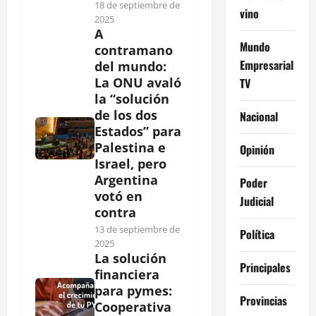
18 de septiembre de
vino
2025
A
Mundo
contramano
Empresarial
del mundo:
La ONU avaló
TV
la “solución
de los dos
Nacional
Estados” para
Palestina e
Opinión
Israel, pero
Argentina
Poder
votó en
Judicial
contra
13 de septiembre de
Política
2025
La solución
Principales
financiera
para pymes:
Provincias
Cooperativa