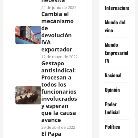
necesita”
Internacional
22 de junio de 2022
Cambia el
mecanismo
Mundo del
de
vino
devolución
IVA
Mundo
exportador
Empresarial
12 de mayo de 2022
TV
Gestapo
antisindical:
Nacional
Procesan a
todos los
Opinión
funcionarios
involucrados
Poder
y esperan
Judicial
que la causa
avance
Política
29 de abril de 2022
El Papa