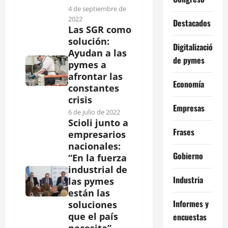
4 de septiembre de
2022
Destacados
Las SGR como
solución:
Digitalización
Ayudan a las
de pymes
pymes a
afrontar las
Economía
constantes
crisis
Empresas
6 de julio de 2022
Scioli junto a
Frases
empresarios
nacionales:
Gobierno
“En la fuerza
industrial de
Industria
las pymes
están las
Informes y
soluciones
que el país
encuestas