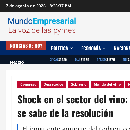
Saltar
7 de agosto de 2026
8:35:38 PM
al
contenido
NOTICIAS DE HOY
POLÍTICA
ECONOMÍA
NACION
|
|
|
$1520
$1525
$1976
$
OFICIAL
BLUE
TARJETA
MEP
FRASES
Congreso
Destacados
Gobierno
Mundo del vino
N
Shock en el sector del vino
se sabe de la resolución
El inminente anuncio del Gobierno 