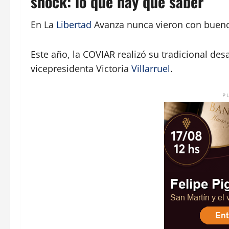
shock: lo que hay que saber
En La
Libertad
Avanza nunca vieron con buenos 
Este año, la COVIAR realizó su tradicional desa
vicepresidenta Victoria
Villarruel
.
P