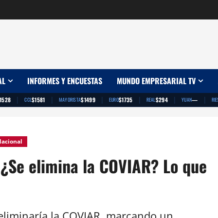
AL
INFORMES Y ENCUESTAS
MUNDO EMPRESARIAL TV
|
|
|
|
|
|
1528
$1581
$1499
$1735
$294
—
CCL
MAYORISTA
EURO
REAL
YUAN
RIE
acional
: ¿Se elimina la COVIAR? Lo que
eliminaría la COVIAR, marcando un