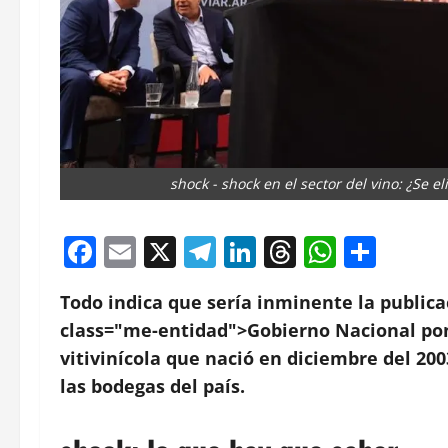
shock - shock en el sector del vino: ¿Se 
Facebook
Email
X
Telegram
LinkedIn
Threads
Whats
Comp
Todo indica que sería inminente la public
class="me-entidad">Gobierno Nacional poni
vitivinícola que nació en diciembre del 200
las bodegas del país.