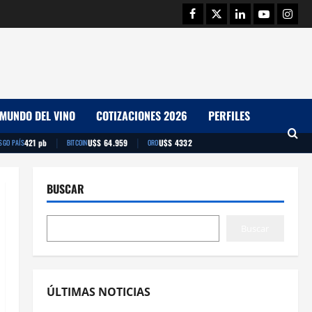
Facebook
Twitter
Linkedin
Youtube
Insta
MUNDO DEL VINO
COTIZACIONES 2026
PERFILES
|
|
421 pb
U$S 64.959
U$S 4332
SGO PAÍS
BITCOIN
ORO
BUSCAR
Buscar
ÚLTIMAS NOTICIAS