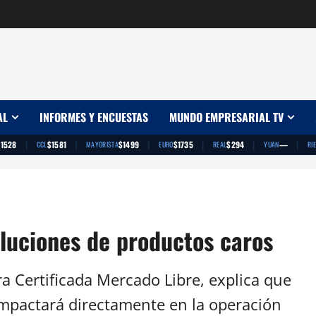
AL
INFORMES Y ENCUESTAS
MUNDO EMPRESARIAL TV
|
|
|
|
|
|
$1528
$1581
$1499
$1735
$294
—
CCL
MAYORISTA
EURO
REAL
YUAN
RI
luciones de productos caros
a Certificada Mercado Libre, explica que
impactará directamente en la operación