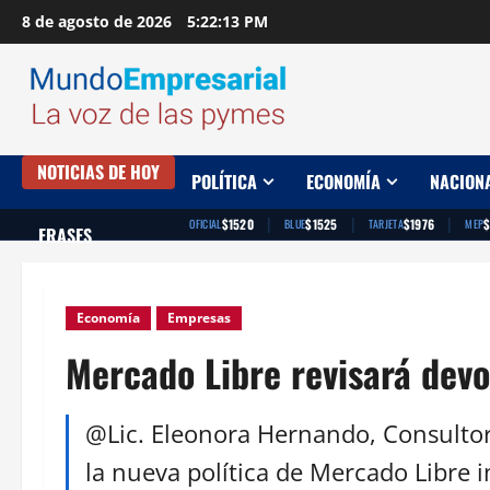
Saltar
8 de agosto de 2026
5:22:14 PM
al
contenido
NOTICIAS DE HOY
POLÍTICA
ECONOMÍA
NACION
|
|
|
$1520
$1525
$1976
OFICIAL
BLUE
TARJETA
MEP
FRASES
Economía
Empresas
Mercado Libre revisará devo
@Lic. Eleonora Hernando, Consultor
la nueva política de Mercado Libre 