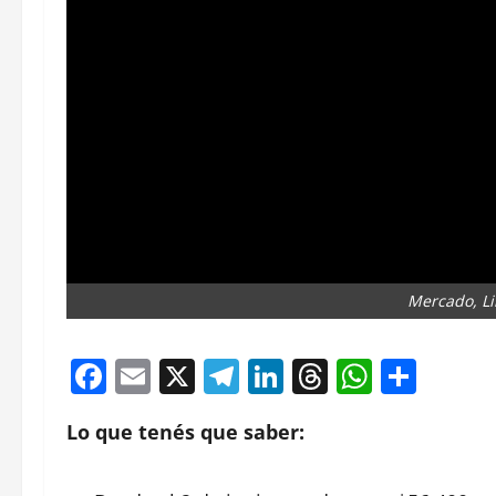
Mercado, Li
Facebook
Email
X
Telegram
LinkedIn
Threads
Whats
Comp
Lo que tenés que saber: