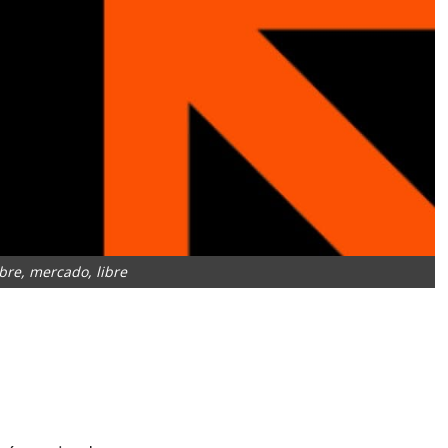
bre, mercado, libre
App
artir