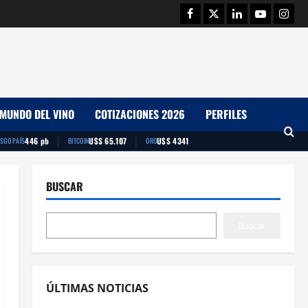
Facebook
Twitter
Linkedin
Youtube
Insta
MUNDO DEL VINO
COTIZACIONES 2026
PERFILES
|
|
446 pb
U$S 65.107
U$S 4341
ESGO PAÍS
BITCOIN
ORO
BUSCAR
Buscar
ÚLTIMAS NOTICIAS