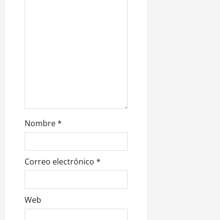
n
t
r
a
d
a
s
Nombre
*
Correo electrónico
*
Web