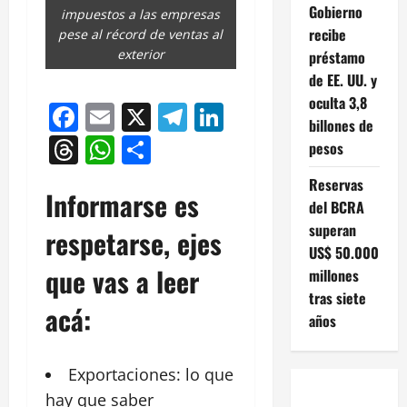
Gobierno
impuestos a las empresas
recibe
pese al récord de ventas al
exterior
préstamo
de EE. UU. y
oculta 3,8
Facebook
Email
X
Telegram
LinkedIn
billones de
Threads
WhatsApp
Compartir
pesos
Reservas
Informarse es
del BCRA
superan
respetarse, ejes
US$ 50.000
que vas a leer
millones
tras siete
acá:
años
Exportaciones: lo que
hay que saber