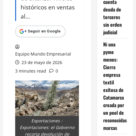
cuenta
históricos en ventas
deuda de
al...
terceros
sin orden
judicial
+ Seguir en Google
Ni una
pyme
Equipo Mundo Empresarial
menos:
23 de mayo de 2026
Cierra
3 minutes read
0
empresa
textil
exitosa de
Catamarca
creada por
un pool de
reconocidas
Exportaciones -
marcas
Exportaciones: el Gobierno
recorta devolución de