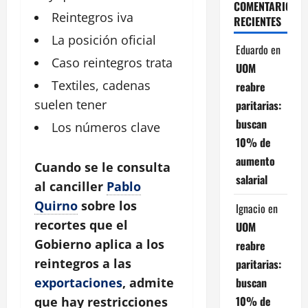
COMENTARIOS
Reintegros iva
RECIENTES
La posición oficial
Eduardo
en
Caso reintegros trata
UOM
Textiles, cadenas
reabre
suelen tener
paritarias:
buscan
Los números clave
10% de
aumento
Cuando se le consulta
salarial
al canciller
Pablo
Quirno
sobre los
Ignacio
en
recortes que el
UOM
Gobierno aplica a los
reabre
reintegros a las
paritarias:
buscan
exportaciones
, admite
10% de
que hay restricciones