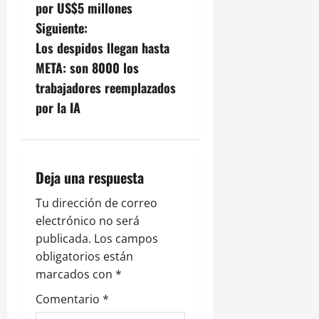
por US$5 millones
e
Siguiente:
g
Los despidos llegan hasta
META: son 8000 los
a
trabajadores reemplazados
c
por la IA
i
ó
Deja una respuesta
n
Tu dirección de correo
electrónico no será
d
publicada.
Los campos
e
obligatorios están
marcados con
*
e
Comentario
*