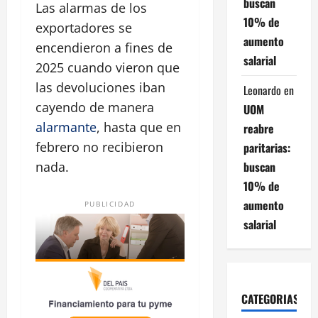
buscan
Las alarmas de los
10% de
exportadores se
aumento
encendieron a fines de
salarial
2025 cuando vieron que
las devoluciones iban
Leonardo
en
cayendo de manera
UOM
alarmante
, hasta que en
reabre
febrero no recibieron
paritarias:
buscan
nada.
10% de
aumento
PUBLICIDAD
salarial
CATEGORIAS