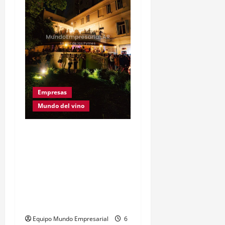
Empresas
Mundo del vino
Este Sábado 8 de Agosto
se realiza una nueva
Convinart: el proyecto
que cambió la manera de
vivir el vino y fusionarlo
con el arte
Equipo Mundo Empresarial
6