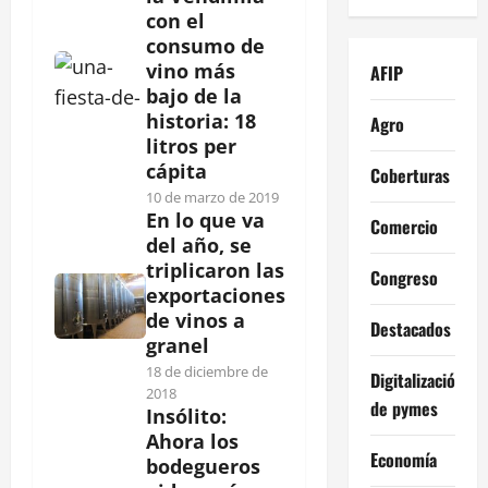
con el
consumo de
vino más
AFIP
bajo de la
historia: 18
Agro
litros per
cápita
Coberturas
10 de marzo de 2019
En lo que va
Comercio
del año, se
triplicaron las
Congreso
exportaciones
de vinos a
Destacados
granel
18 de diciembre de
Digitalización
2018
de pymes
Insólito:
Ahora los
Economía
bodegueros