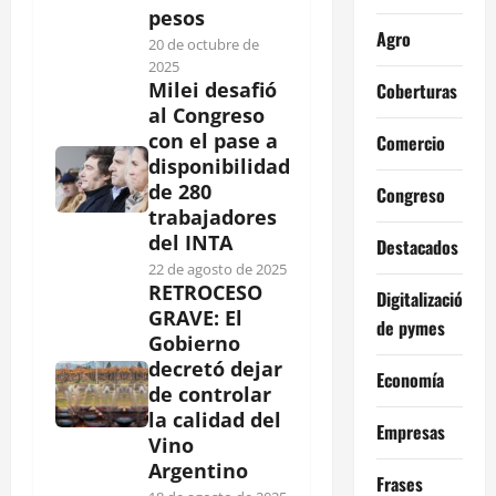
pesos
Agro
20 de octubre de
2025
Milei desafió
Coberturas
al Congreso
con el pase a
Comercio
disponibilidad
de 280
Congreso
trabajadores
del INTA
Destacados
22 de agosto de 2025
RETROCESO
Digitalización
GRAVE: El
de pymes
Gobierno
decretó dejar
Economía
de controlar
la calidad del
Empresas
Vino
Argentino
Frases