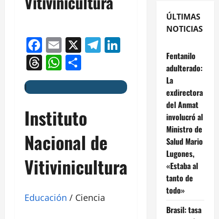
Vitivinicultura
ÚLTIMAS
NOTICIAS
Facebook
Email
X
Telegram
LinkedIn
Fentanilo
Threads
WhatsApp
Compartir
adulterado:
La
I
exdirectora
del Anmat
Instituto
involucró al
Ministro de
Nacional de
Salud Mario
Lugones,
Vitivinicultura
«Estaba al
tanto de
todo»
Educación
/ Ciencia
Brasil: tasa