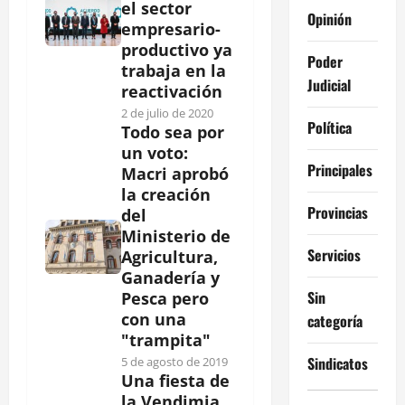
el sector
Opinión
empresario-
productivo ya
Poder
trabaja en la
Judicial
reactivación
2 de julio de 2020
Política
Todo sea por
un voto:
Principales
Macri aprobó
la creación
Provincias
del
Ministerio de
Servicios
Agricultura,
Ganadería y
Sin
Pesca pero
con una
categoría
"trampita"
Sindicatos
5 de agosto de 2019
Una fiesta de
la Vendimia