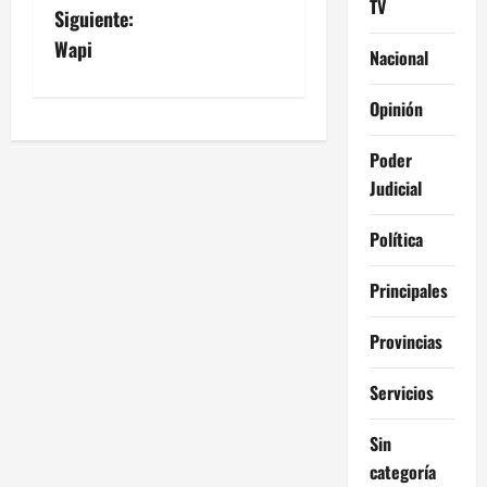
a
TV
Siguiente:
v
Wapi
Nacional
e
Opinión
g
Poder
a
Judicial
c
Política
i
Principales
ó
Provincias
n
Servicios
d
Sin
e
categoría