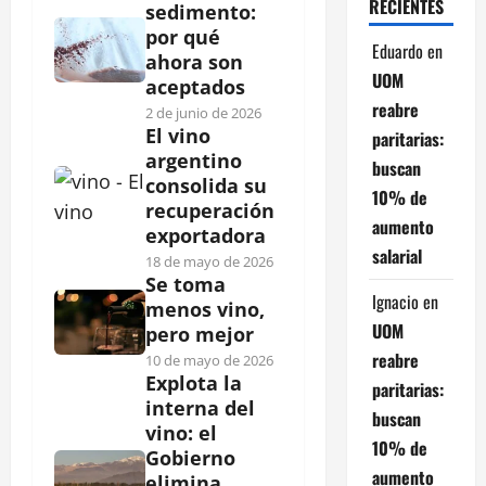
RECIENTES
sedimento:
por qué
Eduardo
en
ahora son
UOM
aceptados
reabre
2 de junio de 2026
El vino
paritarias:
argentino
buscan
consolida su
10% de
recuperación
aumento
exportadora
salarial
18 de mayo de 2026
Se toma
Ignacio
en
menos vino,
UOM
pero mejor
reabre
10 de mayo de 2026
Explota la
paritarias:
interna del
buscan
vino: el
10% de
Gobierno
aumento
elimina