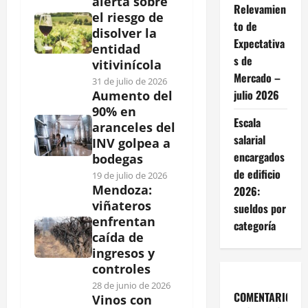
alerta sobre
Relevamien
el riesgo de
to de
disolver la
Expectativa
entidad
s de
vitivinícola
Mercado –
31 de julio de 2026
julio 2026
Aumento del
90% en
Escala
aranceles del
salarial
INV golpea a
encargados
bodegas
de edificio
19 de julio de 2026
Mendoza:
2026:
viñateros
sueldos por
enfrentan
categoría
caída de
ingresos y
controles
28 de junio de 2026
COMENTARIOS
Vinos con