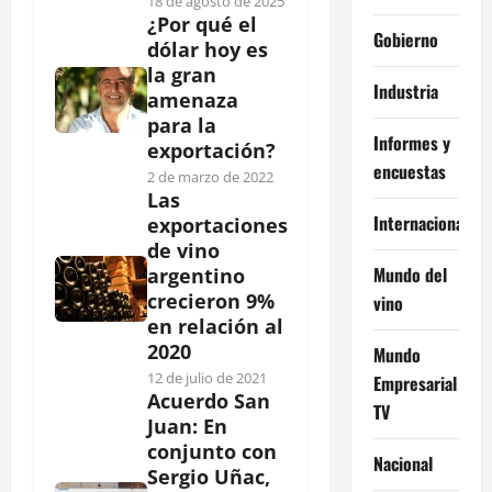
18 de agosto de 2025
¿Por qué el
Gobierno
dólar hoy es
la gran
Industria
amenaza
para la
Informes y
exportación?
encuestas
2 de marzo de 2022
Las
Internacional
exportaciones
de vino
Mundo del
argentino
crecieron 9%
vino
en relación al
2020
Mundo
12 de julio de 2021
Empresarial
Acuerdo San
TV
Juan: En
conjunto con
Nacional
Sergio Uñac,