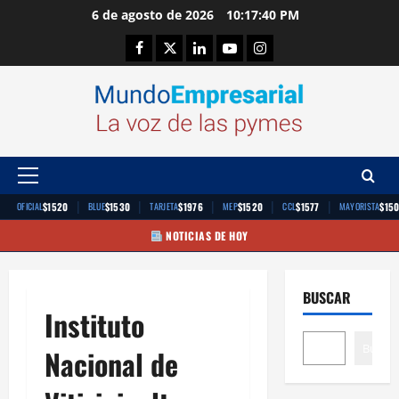
Saltar
6 de agosto de 2026
10:17:41 PM
al
Facebook
Twitter
Linkedin
Youtube
Instagram
contenido
Menú
principal
|
|
|
|
|
$1520
$1530
$1976
$1520
$1577
$15
OFICIAL
BLUE
TARJETA
MEP
CCL
MAYORISTA
NOTICIAS DE HOY
BUSCAR
Instituto
Buscar
Nacional de