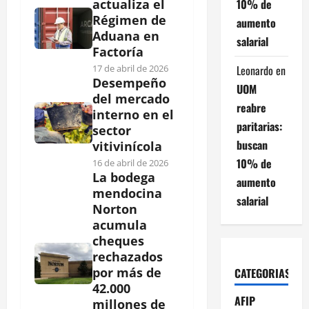
10% de
actualiza el
Régimen de
aumento
Aduana en
salarial
Factoría
Leonardo
en
17 de abril de 2026
Desempeño
UOM
del mercado
reabre
interno en el
paritarias:
sector
buscan
vitivinícola
10% de
16 de abril de 2026
La bodega
aumento
mendocina
salarial
Norton
acumula
cheques
rechazados
por más de
CATEGORIAS
42.000
AFIP
millones de