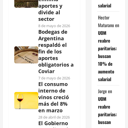
salarial
aportes y
divide al
Hector
sector
Maturano
en
8 de mayo de 2026
Bodegas de
UOM
Argentina
reabre
respaldó el
paritarias:
fin de los
buscan
aportes
10% de
obligatorios a
Coviar
aumento
7 de mayo de 2026
salarial
El consumo
interno de
Jorge
en
vinos creció
UOM
más del 8%
reabre
en marzo
paritarias:
28 de abril de 2026
buscan
El Gobierno