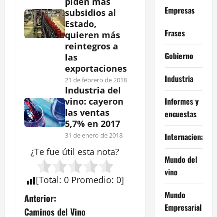
piden más
Empresas
subsidios al
Estado,
Frases
quieren más
reintegros a
Gobierno
las
exportaciones
Industria
21 de febrero de 2018
Industria del
Informes y
vino: cayeron
las ventas
encuestas
5,7% en 2017
Internacional
31 de enero de 2018
¿Te fue útil esta
nota
?
Mundo del
vino
[
Total
:
0
Promedio
:
0
]
Mundo
N
Anterior:
Empresarial
Caminos del Vino