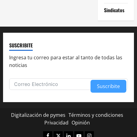
e
Sindicatos
n
t
r
SUSCRIBITE
a
Ingresa tu correo para estar al tanto de todas las
noticias
d
a
Suscribite
s
Alternative:
Digitalización de pymes
Términos y condiciones
Privacidad
Opinión
Facebook
Twitter
Linkedin
Youtube
Instagram