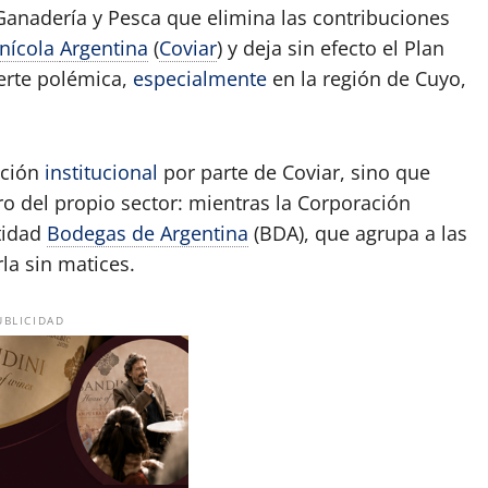
 Ganadería y Pesca que elimina las contribuciones
inícola
Argentina
(
Coviar
) y deja sin efecto el Plan
uerte polémica,
especialmente
en la región de Cuyo,
cción
institucional
por parte de Coviar, sino que
ro del propio sector: mientras la Corporación
ntidad
Bodegas de Argentina
(BDA), que agrupa a las
rla sin matices.
UBLICIDAD