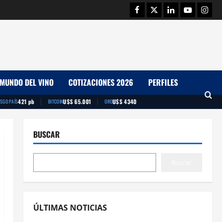
Facebook
Twitter
Linkedin
Youtube
Insta
MUNDO DEL VINO
COTIZACIONES 2026
PERFILES
|
|
421 pb
U$S 65.001
U$S 4340
ESGO PAÍS
BITCOIN
ORO
BUSCAR
Buscar
ÚLTIMAS NOTICIAS