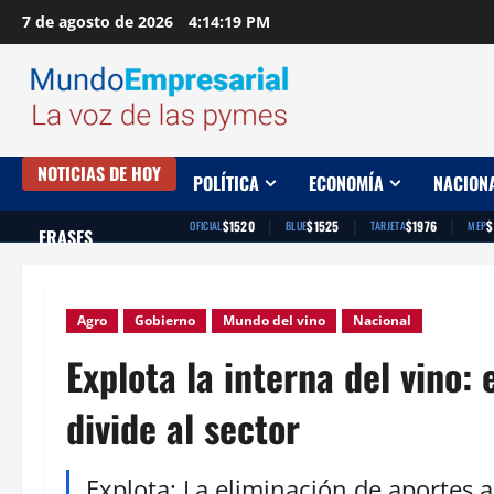
Saltar
7 de agosto de 2026
4:14:20 PM
al
contenido
NOTICIAS DE HOY
POLÍTICA
ECONOMÍA
NACION
|
|
|
$1520
$1525
$1976
$
OFICIAL
BLUE
TARJETA
MEP
FRASES
Agro
Gobierno
Mundo del vino
Nacional
Explota la interna del vino:
divide al sector
Explota: La eliminación de aportes 