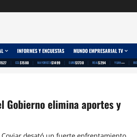
AL
INFORMES Y ENCUESTAS
MUNDO EMPRESARIAL TV
|
|
|
|
|
|
1527
$1580
$1499
$1730
$294
—
CCL
MAYORISTA
EURO
REAL
YUAN
RI
 el Gobierno elimina aportes y
a Coviar desató un fuerte enfrentamiento