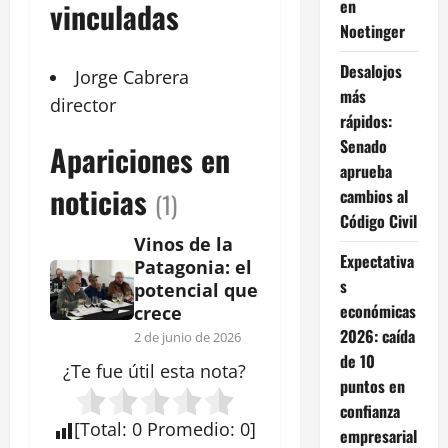
en
vinculadas
Noetinger
Desalojos
Jorge
Cabrera
más
director
rápidos:
Senado
Apariciones en
aprueba
noticias
cambios al
(1)
Código Civil
Vinos de la
Expectativa
Patagonia: el
s
potencial que
económicas
crece
2026: caída
2 de junio de 2026
de 10
¿Te fue útil esta
nota
?
puntos en
confianza
[
Total
:
0
Promedio
:
0
]
empresarial