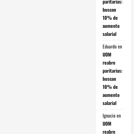
paritarias:
e
buscan
10% de
e
aumento
n
salarial
t
Eduardo
en
UOM
r
reabre
paritarias:
a
buscan
d
10% de
aumento
a
salarial
s
Ignacio
en
UOM
reabre