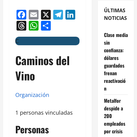
ÚLTIMAS
Facebook
Email
X
Telegram
LinkedIn
NOTICIAS
Threads
WhatsApp
Compartir
Clase media
C
sin
confianza:
Caminos del
dólares
guardados
Vino
frenan
reactivació
n
Organización
Metalfor
despide a
1 personas vinculadas
200
empleados
Personas
por crisis