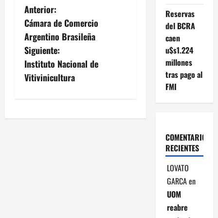
N
Anterior:
Reservas
Cámara de Comercio
del BCRA
a
Argentino Brasileña
caen
v
Siguiente:
u$s1.224
millones
Instituto Nacional de
e
tras pago al
Vitivinicultura
FMI
g
a
c
COMENTARIOS
RECIENTES
i
LOVATO
ó
GARCA
en
n
UOM
reabre
d