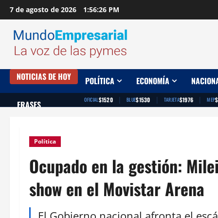
Saltar
7 de agosto de 2026
1:56:27 PM
al
contenido
NOTICIAS DE HOY
POLÍTICA
ECONOMÍA
NACION
|
|
|
$1520
$1530
$1976
OFICIAL
BLUE
TARJETA
MEP
FRASES
Política
Ocupado en la gestión: Mile
show en el Movistar Arena
El Gobierno nacional afronta el escá