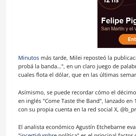
Minutos
más tarde, Milei reposteó la publicació
probá la banda…", en un claro juego de palab
cuales flota el dólar, que en las últimas sema
Asímismo, se puede recordar cómo el décim
en inglés "Come Taste the Band", lanzado en 1
con su propia cuenta en la red social X, @b_pr
El analista económico Agustín Etchebarne eval
"
incertidumbre
política" es el principal facto