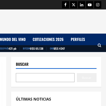
Facebook
Twitter
Linkedin
Youtube
Insta
MUNDO DEL VINO
COTIZACIONES 2026
PERFILES
|
|
421 pb
U$S 65.138
U$S 4347
ESGO PAÍS
BITCOIN
ORO
BUSCAR
Buscar
ÚLTIMAS NOTICIAS