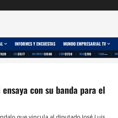
AL
INFORMES Y ENCUESTAS
MUNDO EMPRESARIAL TV
|
|
|
|
|
|
$1520
$1577
$1500
$1730
$293
—
CCL
MAYORISTA
EURO
REAL
YUAN
RI
i ensaya con su banda para el
ndalo que vincula al diputado José Luis