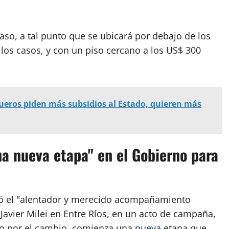
caso, a tal punto que se ubicará por debajo de los
los casos, y con un piso cercano a los US$ 300
gueros piden más subsidios al Estado, quieren más
na nueva etapa" en el Gobierno para
có el "alentador y merecido acompañamiento
 Javier Milei en Entre Ríos, en un acto de campaña,
do por el cambio, comienza una
nueva
etapa que