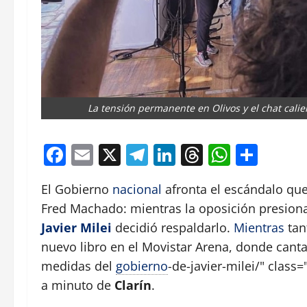
La tensión permanente en Olivos y el chat calie
Facebook
Email
X
Telegram
LinkedIn
Threads
Whats
Comp
El Gobierno
nacional
afronta el escándalo que
Fred Machado: mientras la oposición presion
Javier Milei
decidió respaldarlo.
Mientras
tan
nuevo libro en el Movistar Arena, donde canta
medidas del
gobierno
-de-javier-milei/" clas
a minuto de
Clarín
.