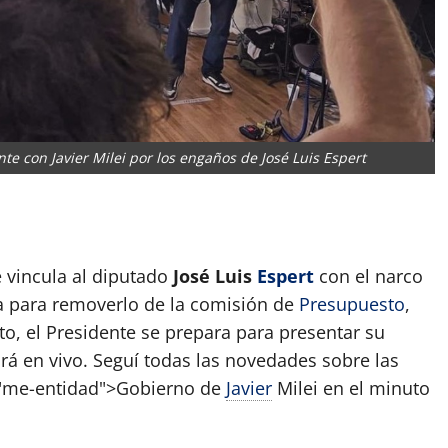
nte con Javier Milei por los engaños de José Luis Espert
App
artir
 vincula al diputado
José Luis
Espert
con el narco
a para removerlo de la comisión de
Presupuesto
,
to, el Presidente se prepara para presentar su
rá en vivo. Seguí todas las novedades sobre las
s="me-entidad">Gobierno de
Javier
Milei en el minuto