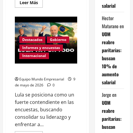
Leer
Leer Más
salarial
más
acerca
de
Hector
«La
inflación
Maturano
en
invencible»
Por
UOM
Alejandro
Bercovich
Destacados
Gobierno
reabre
Informes y encuestas
paritarias:
Internacional
buscan
10% de
Lula va por todo
aumento
Equipo Mundo Empresarial
9
salarial
de mayo de 2026
0
Jorge
en
Lula se posiciona como un
fuerte contendiente en las
UOM
encuestas, buscando
reabre
consolidar su liderazgo y
paritarias:
enfrentar a...
buscan