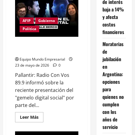
REVELÓ
de interés
QUE
baja a 14%
YA
CERRARON
y afecta
26.000
AFIP
Gobierno
PYMES
costos
A
Política
NIVEL
financieros
NACIONAL
Moratorias
Pallantir y los gemelos digitales
de Milei y Sandra Perovello
de
jubilación
Equipo Mundo Empresarial
23 de mayo de 2026
0
en
Argentina:
Pallantir: Radio Con Vos
opciones
89.9 informó sobre la
para
reciente presentación del
quienes no
"gemelo digital social" por
cumplen
parte del...
con los
Leer
Leer Más
años de
más
acerca
servicio
de
Pallantir