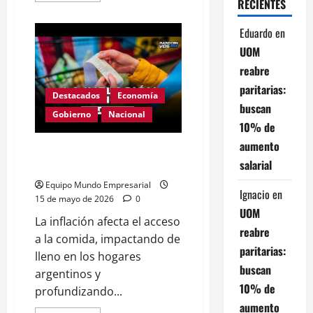
RECIENTES
acerca
de
«El
Eduardo
en
Gobierno
metido
UOM
cada
vez
reabre
en
más
paritarias:
Destacados
Economía
escándalos»
buscan
por
Gobierno
Nacional
Alejandro
10% de
Bercovich
aumento
«La inflación invencible» Por
salarial
Alejandro Bercovich
Equipo Mundo Empresarial
Ignacio
en
15 de mayo de 2026
0
UOM
La inflación afecta el acceso
reabre
a la comida, impactando de
paritarias:
lleno en los hogares
buscan
argentinos y
10% de
profundizando...
aumento