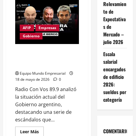
y
Relevamien
los
to de
gemelos
digitales
Expectativa
de
Milei
s de
AFIP
Empresas
y
Sandra
Mercado –
Gobierno
Perovello
julio 2026
«El Gobierno metido cada vez
Escala
en más escándalos» por
salarial
Alejandro Bercovich
encargados
Equipo Mundo Empresarial
de edificio
18 de mayo de 2026
0
2026:
Radio Con Vos 89.9 analizó
sueldos por
la situación actual del
categoría
Gobierno argentino,
destacando una serie de
escándalos que...
COMENTARIOS
Leer
Leer Más
más