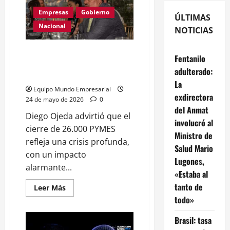
Empresas
Gobierno
ÚLTIMAS
Nacional
NOTICIAS
DIEGO OJEDA REVELÓ QUE YA
Fentanilo
CERRARON 26.000 PYMES A
adulterado:
NIVEL NACIONAL
La
Equipo Mundo Empresarial
exdirectora
24 de mayo de 2026
0
del Anmat
Diego Ojeda advirtió que el
involucró al
cierre de 26.000 PYMES
Ministro de
refleja una crisis profunda,
Salud Mario
con un impacto
Lugones,
alarmante...
«Estaba al
tanto de
Leer
Leer Más
más
todo»
acerca
de
DIEGO
Brasil: tasa
OJEDA