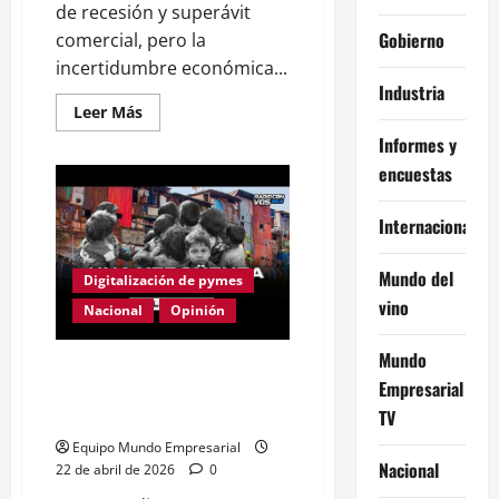
de recesión y superávit
Gobierno
comercial, pero la
incertidumbre económica...
Industria
Leer
Leer Más
más
Informes y
acerca
de
encuestas
DÓLAR:
¿CÓMO
LO
MANTIENEN
Internacional
FRENADO?
l
BERCOVICH
Mundo del
Digitalización de pymes
con
TENEMBAUM
vino
Nacional
Opinión
Mundo
El MAPA DEL HAMBRE en
Empresarial
ARGENTINA – Editorial de
TV
Alejandro Bercovich
Equipo Mundo Empresarial
Nacional
22 de abril de 2026
0