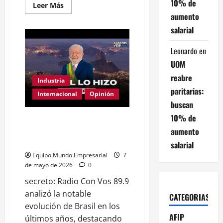
10% de
Leer
Leer Más
más
aumento
acerca
de
salarial
Lula
va
por
Leonardo
en
todo
UOM
reabre
Industria
paritarias:
Internacional
Opinión
buscan
10% de
El secreto de LA NUEVA
INDUSTRIA en BRASIL |
aumento
BERCOVICH
salarial
Equipo Mundo Empresarial
7
de mayo de 2026
0
secreto: Radio Con Vos 89.9
analizó la notable
CATEGORIAS
evolución de Brasil en los
AFIP
últimos años, destacando