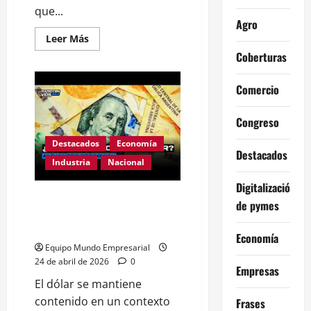
que...
Agro
Leer
Leer Más
más
Coberturas
acerca
de
El
secreto
Comercio
de
LA
NUEVA
Congreso
INDUSTRIA
en
Destacados
Economía
BRASIL
Destacados
|
Industria
Nacional
BERCOVICH
Digitalización
DÓLAR: ¿CÓMO LO MANTIENEN
de pymes
FRENADO? l BERCOVICH con
TENEMBAUM
Economía
Equipo Mundo Empresarial
24 de abril de 2026
0
Empresas
El dólar se mantiene
contenido en un contexto
Frases