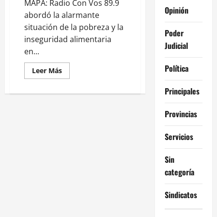
MAPA: Radio Con Vos 89.9
Opinión
abordó la alarmante
situación de la pobreza y la
Poder
inseguridad alimentaria
Judicial
en...
Política
Leer
Leer Más
más
acerca
Principales
de
El
MAPA
DEL
Provincias
HAMBRE
en
ARGENTINA
Servicios
–
Editorial
de
Sin
Alejandro
Bercovich
categoría
Sindicatos