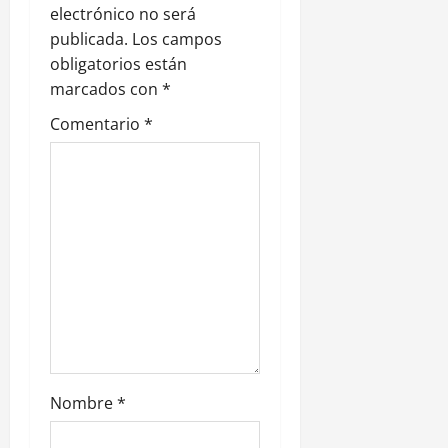
electrónico no será
ó
publicada.
Los campos
n
obligatorios están
marcados con
*
d
Comentario
*
e
e
n
t
r
a
d
Nombre
*