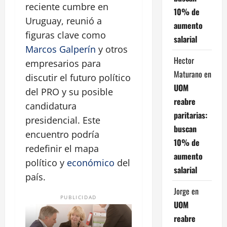
reciente cumbre en
10% de
Uruguay, reunió a
aumento
figuras clave como
salarial
Marcos Galperín
y otros
Hector
empresarios para
Maturano
en
discutir el futuro político
UOM
del PRO y su posible
reabre
candidatura
paritarias:
presidencial. Este
buscan
encuentro podría
10% de
redefinir el mapa
aumento
político y
económico
del
salarial
país.
Jorge
en
PUBLICIDAD
UOM
reabre