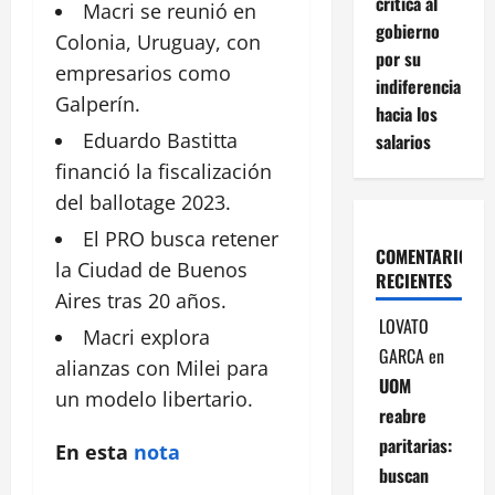
critica al
Macri se reunió en
gobierno
Colonia, Uruguay, con
por su
empresarios
como
indiferencia
Galperín.
hacia los
Eduardo
Bastitta
salarios
financió la fiscalización
del ballotage 2023.
El PRO busca retener
COMENTARIOS
la Ciudad de
Buenos
RECIENTES
Aires
tras 20 años.
LOVATO
Macri
explora
GARCA
en
alianzas con Milei para
UOM
un modelo libertario.
reabre
paritarias:
En esta
nota
buscan