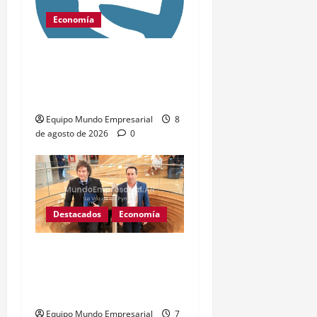
Economía
IA barata amenaza el
anonimato digital: costo
de 1 a 4 dólares
Equipo Mundo Empresarial
8
de agosto de 2026
0
Destacados
Economía
Mercado Libre: subsidios
de $68 mil millones y
desplome de acciones
Equipo Mundo Empresarial
7