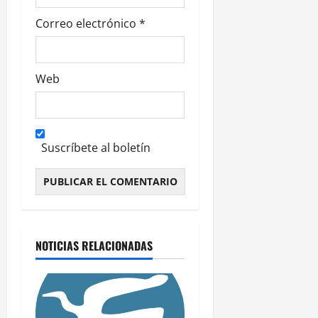
a
s
Correo electrónico
*
Web
Suscríbete al boletín
Alternative:
NOTICIAS RELACIONADAS