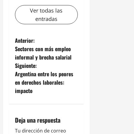
Ver todas las
entradas
N
Anterior:
Sectores con más empleo
a
informal y brecha salarial
v
Siguiente:
Argentina entre los peores
e
en derechos laborales:
g
impacto
a
c
Deja una respuesta
i
Tu dirección de correo