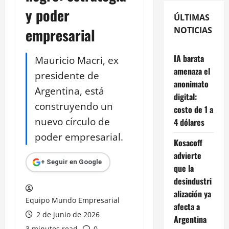
y poder
ÚLTIMAS
empresarial
NOTICIAS
IA barata
Mauricio Macri, ex
amenaza el
presidente de
anonimato
Argentina, está
digital:
construyendo un
costo de 1 a
nuevo círculo de
4 dólares
poder empresarial.
Kosacoff
advierte
+ Seguir en Google
que la
desindustri
alización ya
Equipo Mundo Empresarial
afecta a
2 de junio de 2026
Argentina
3 minutes read
0