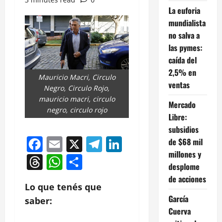
La euforia
mundialista
no salva a
las pymes:
caída del
2,5% en
Mauricio Macri, Circulo
ventas
Negro, Circulo Rojo,
mauricio macri, circulo
Mercado
negro, circulo rojo
Libre:
subsidios
Facebook
Email
X
Telegram
LinkedIn
de $68 mil
millones y
Threads
WhatsApp
Compartir
desplome
de acciones
Lo que tenés que
García
saber:
Cuerva