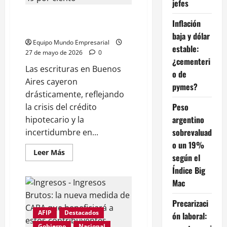
jefes
hasta
$199.780
Las escrituras se derrumbaron
por
Inflación
gramo
49 por ciento
de
baja y dólar
24k
Equipo Mundo Empresarial
estable:
27 de mayo de 2026
0
¿cementeri
Las escrituras en Buenos
o de
Aires cayeron
pymes?
drásticamente, reflejando
Peso
la crisis del crédito
argentino
hipotecario y la
sobrevaluad
incertidumbre en...
o un 19%
Leer
Leer Más
según el
más
acerca
Índice Big
de
Las
Mac
escrituras
se
derrumbaron
Precarizaci
49
AFIP
Destacados
ón laboral:
por
ciento
Gobierno
Nacional