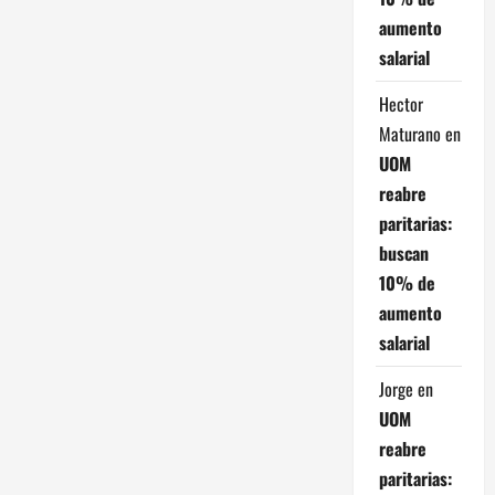
El
gobierno
aumento
porteño
simplificará
salarial
el
sistema
de
Hector
taxis
y
Maturano
en
se
les
UOM
exigirá
licencia
reabre
profesional
a
paritarias:
los
buscan
choferes
de
10% de
aplicaciones
aumento
salarial
Jorge
en
UOM
reabre
paritarias: