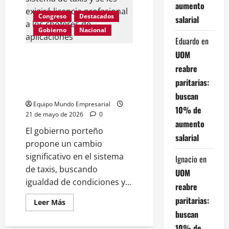
aumento
de
CABA
Congreso
Destacados
salarial
que
beneficiará
Gobierno
Nacional
a
Eduardo
en
estos
contribuyentes,
UOM
El gobierno porteño simplificará
¿cuándo
rige?
el sistema de taxis y se les
reabre
exigirá licencia profesional a los
paritarias:
choferes de aplicaciones
buscan
Equipo Mundo Empresarial
10% de
21 de mayo de 2026
0
aumento
El gobierno porteño
salarial
propone un cambio
significativo en el sistema
Ignacio
en
de taxis, buscando
UOM
igualdad de condiciones y...
reabre
paritarias:
Leer
Leer Más
más
buscan
acerca
de
10% de