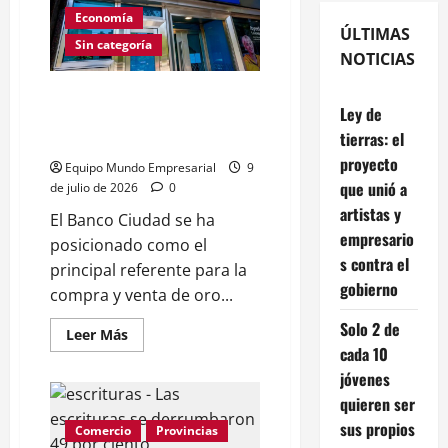
Economía
ÚLTIMAS
Sin categoría
NOTICIAS
Oro en Banco Ciudad: paga
Ley de
hasta $199.780 por gramo de
tierras: el
24k
proyecto
Equipo Mundo Empresarial
9
que unió a
de julio de 2026
0
artistas y
El Banco Ciudad se ha
empresario
posicionado como el
s contra el
principal referente para la
gobierno
compra y venta de oro...
Solo 2 de
Leer
Leer Más
más
cada 10
acerca
de
jóvenes
Oro
quieren ser
en
Banco
sus propios
Comercio
Ciudad:
Provincias
paga