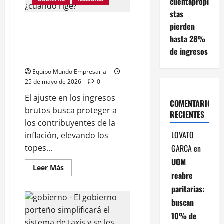
cuentapropi
stas
Ingresos Brutos: la nueva
pierden
medida de CABA que
hasta 28%
beneficiará a estos
de ingresos
contribuyentes, ¿cuándo rige?
Equipo Mundo Empresarial
25 de mayo de 2026
0
El ajuste en los ingresos
COMENTARIOS
brutos busca proteger a
RECIENTES
los contribuyentes de la
LOVATO
inflación, elevando los
GARCA
en
topes...
UOM
Leer
Leer Más
reabre
más
acerca
paritarias:
de
Ingresos
buscan
Brutos:
la
10% de
nueva
medida