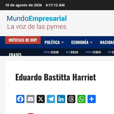
Saltar
10 de agosto de 2026
4:17:13 AM
al
contenido
NOTICIAS DE HOY
POLÍTICA
ECONOMÍA
NACION
|
|
|
$1520
$1525
$1976
$
OFICIAL
BLUE
TARJETA
MEP
FRASES
Eduardo Bastitta Harriet
Facebook
Email
X
Telegram
LinkedIn
Threads
Whats
Comp