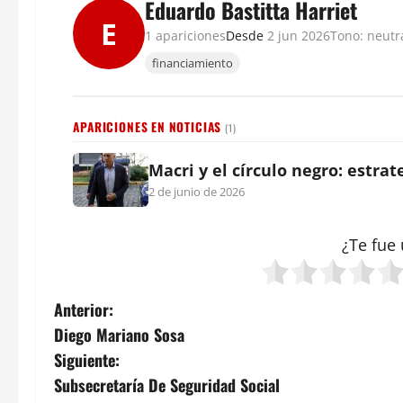
Eduardo Bastitta Harriet
E
1 apariciones
Desde
2 jun 2026
Tono: neutr
financiamiento
APARICIONES EN NOTICIAS
(1)
Macri y el círculo negro: estra
2 de junio de 2026
¿Te fue 
N
Anterior:
Diego Mariano Sosa
a
Siguiente:
v
Subsecretaría De Seguridad Social