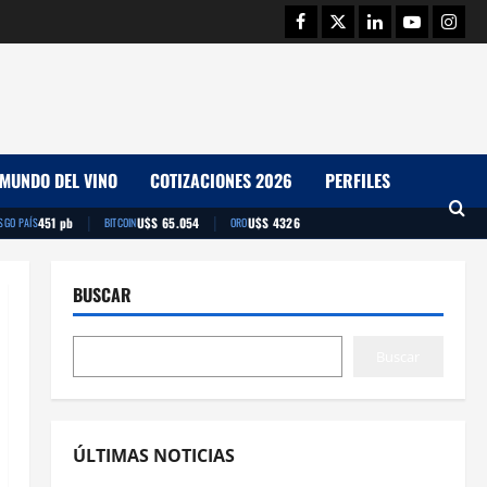
Facebook
Twitter
Linkedin
Youtube
Insta
MUNDO DEL VINO
COTIZACIONES 2026
PERFILES
|
|
451 pb
U$S 65.054
U$S 4326
SGO PAÍS
BITCOIN
ORO
BUSCAR
Buscar
ÚLTIMAS NOTICIAS