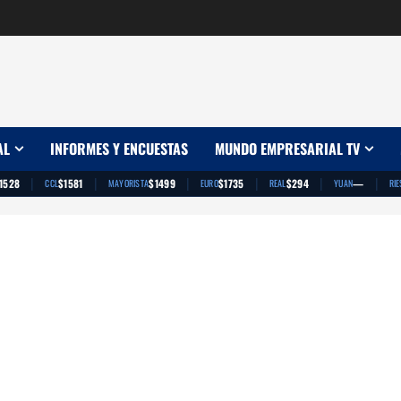
AL
INFORMES Y ENCUESTAS
MUNDO EMPRESARIAL TV
|
|
|
|
|
|
1528
$1581
$1499
$1735
$294
—
CCL
MAYORISTA
EURO
REAL
YUAN
RIE
App
artir