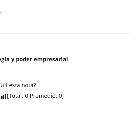
al
tegia y poder empresarial
útil esta
nota
?
[
Total
:
0
Promedio
:
0
]