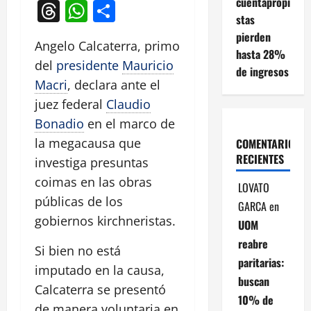
cuentapropi
Threads
WhatsApp
Compartir
stas
pierden
Angelo Calcaterra, primo
hasta 28%
del
presidente
Mauricio
de ingresos
Macri
, declara ante el
juez federal
Claudio
Bonadio
en el marco de
la megacausa que
COMENTARIOS
RECIENTES
investiga presuntas
coimas en las obras
LOVATO
públicas de los
GARCA
en
gobiernos kirchneristas.
UOM
reabre
Si bien no está
paritarias:
imputado en la causa,
buscan
Calcaterra se presentó
10% de
de manera voluntaria en