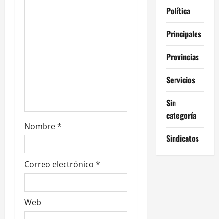
Política
n
Principales
t
r
Provincias
a
Servicios
d
Sin
categoría
a
Nombre
*
s
Sindicatos
Correo electrónico
*
Web