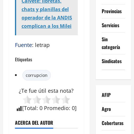
Calvete: libretas,
chats y planillas del
Provincias
operador de la ANDIS
Servicios
complican a los Milei
Sin
Fuente
: letrap
categoría
Etiquetas
Sindicatos
corrupcion
¿Te fue útil esta
nota
?
AFIP
[
Total
:
0
Promedio
:
0
]
Agro
ACERCA DEL AUTOR
Coberturas