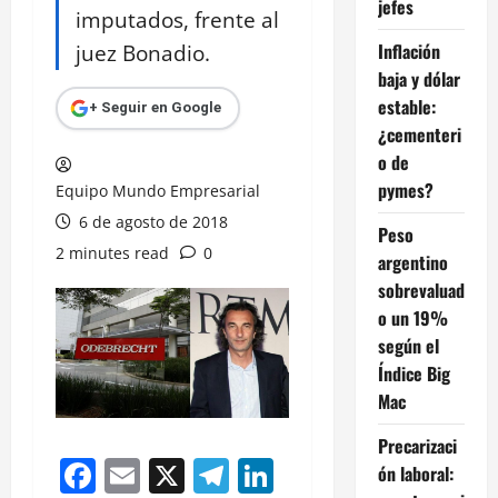
jefes
imputados, frente al
juez Bonadio.
Inflación
baja y dólar
estable:
+ Seguir en Google
¿cementeri
o de
pymes?
Equipo Mundo Empresarial
6 de agosto de 2018
Peso
2 minutes read
0
argentino
sobrevaluad
o un 19%
según el
Índice Big
Mac
Precarizaci
Facebook
Email
X
Telegram
LinkedIn
ón laboral: