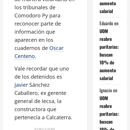
aumento
los tribunales de
salarial
Comodoro Py para
Eduardo
en
reconocer parte de
UOM
información que
reabre
aparecen en los
paritarias:
cuadernos de
Oscar
buscan
Centeno
.
10% de
Vale recordar que uno
aumento
de los detenidos es
salarial
Javier
Sánchez
Ignacio
en
Caballero, ex gerente
UOM
general de Iecsa, la
reabre
constructora que
paritarias:
pertenecía a Calcaterra.
buscan
10% de
PUBLICIDAD