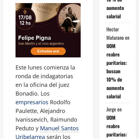
aumento
salarial
Hector
Maturano
en
UOM
reabre
paritarias:
Este lunes comienza la
buscan
ronda de indagatorias
10% de
en la oficina del juez
aumento
Bonadio. Los
salarial
empresarios
Rodolfo
Jorge
en
Paulette, Alejandro
UOM
Ivanissevich, Raimundo
reabre
Peduto y
Manuel Santos
paritarias:
Uribelarrea
serán los