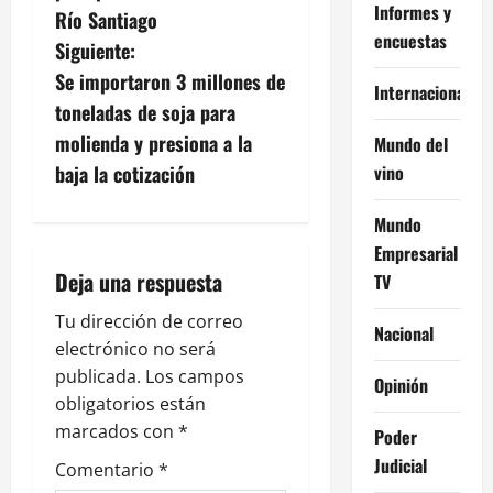
Informes y
v
Río Santiago
encuestas
Siguiente:
e
Se importaron 3 millones de
Internacional
g
toneladas de soja para
molienda y presiona a la
Mundo del
a
vino
baja la cotización
c
Mundo
i
Empresarial
Deja una respuesta
TV
ó
Tu dirección de correo
Nacional
n
electrónico no será
publicada.
Los campos
d
Opinión
obligatorios están
e
marcados con
*
Poder
Judicial
Comentario
*
e