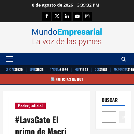
Saltar
8 de agosto de 2026
3:39:33 PM
al
Facebook
Twitter
Linkedin
Youtube
Instagram
contenido
Menú
principal
|
|
|
|
|
$1520
$1525
$1976
$1528
$1581
$14
OFICIAL
BLUE
TARJETA
MEP
CCL
MAYORISTA
NOTICIAS DE HOY
BUSCAR
Poder Judicial
#LavaGato El
Buscar
primo de Macri