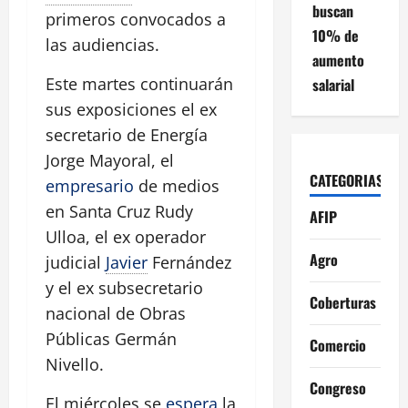
buscan
primeros convocados a
10% de
las audiencias.
aumento
Este martes continuarán
salarial
sus exposiciones el ex
secretario de Energía
Jorge Mayoral, el
CATEGORIAS
empresario
de medios
en Santa Cruz Rudy
AFIP
Ulloa, el ex operador
Agro
judicial
Javier
Fernández
y el ex subsecretario
Coberturas
nacional de Obras
Públicas Germán
Comercio
Nivello.
Congreso
El miércoles se
espera
la