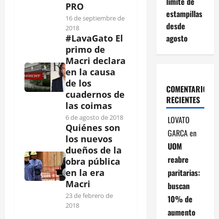
límite de
PRO
estampillas
16 de septiembre de
desde
2018
agosto
#LavaGato El
primo de
Macri declara
en la causa
de los
COMENTARIOS
cuadernos de
RECIENTES
las coimas
6 de agosto de 2018
LOVATO
Quiénes son
GARCA
en
los nuevos
UOM
dueños de la
reabre
obra pública
paritarias:
en la era
Macri
buscan
23 de febrero de
10% de
2018
aumento