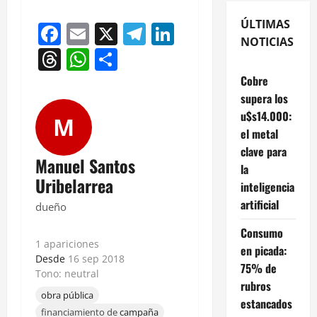
ÚLTIMAS
Facebook
Email
X
Telegram
LinkedIn
NOTICIAS
Threads
WhatsApp
Compartir
Cobre
supera los
u$s14.000:
M
el metal
clave para
Manuel Santos
la
Uribelarrea
inteligencia
artificial
dueño
Consumo
1 apariciones
en picada:
Desde
16 sep 2018
75% de
Tono: neutral
rubros
obra pública
estancados
financiamiento de
campaña