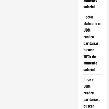
ó
salarial
n
Hector
d
Maturano
en
UOM
e
reabre
e
paritarias:
buscan
n
10% de
t
aumento
salarial
r
Jorge
en
a
UOM
reabre
d
paritarias:
a
buscan