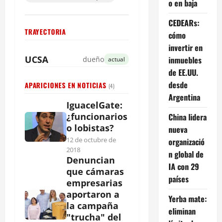
o en baja
CEDEARs:
TRAYECTORIA
cómo
invertir en
UCSA
inmuebles
dueño
actual
de EE.UU.
desde
APARICIONES EN NOTICIAS
(4)
Argentina
IguacelGate:
¿funcionarios
China lidera
o lobistas?
nueva
12 de octubre de
organizació
2018
n global de
Denuncian
IA con 29
que cámaras
países
empresarias
aportaron a
Yerba mate:
la campaña
eliminan
"trucha" del