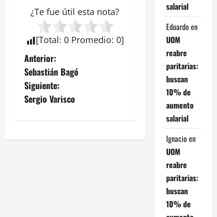
salarial
¿Te fue útil esta
nota
?
Eduardo
en
UOM
[
Total
:
0
Promedio
:
0
]
reabre
N
Anterior:
paritarias:
Sebastián Bagó
a
buscan
Siguiente:
10% de
v
Sergio Varisco
aumento
e
salarial
g
Ignacio
en
UOM
a
reabre
paritarias:
c
buscan
i
10% de
aumento