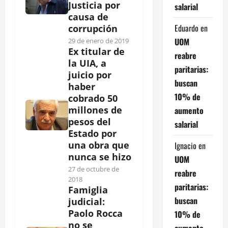
Justicia por
salarial
causa de
Eduardo
en
corrupción
UOM
29 de enero de 2019
Ex titular de
reabre
la UIA, a
paritarias:
juicio por
buscan
haber
10% de
cobrado 50
millones de
aumento
pesos del
salarial
Estado por
una obra que
Ignacio
en
nunca se hizo
UOM
27 de octubre de
reabre
2018
paritarias:
Famiglia
buscan
judicial:
Paolo Rocca
10% de
no se
aumento