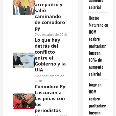
arrepintió y
salarial
salió
caminando
Hector
de comodoro
Maturano
en
py
UOM
7 de octubre de 2018
reabre
Lo que hay
paritarias:
detrás del
conflicto
buscan
entre el
10% de
Gobierno y la
aumento
UIA
salarial
3 de septiembre de
2018
Jorge
en
Comodoro Py:
UOM
Lascurain a
las piñas con
reabre
los
paritarias:
periodistas
buscan