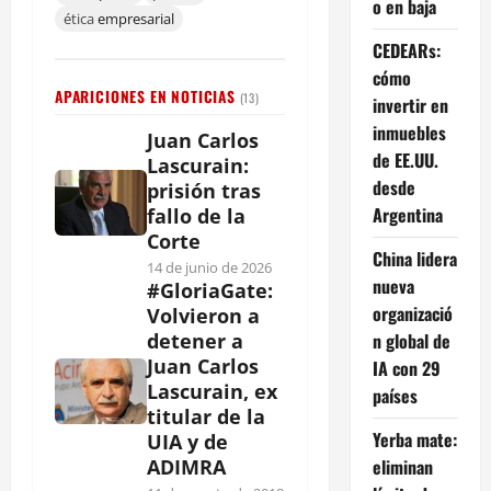
o en baja
ética
empresarial
CEDEARs:
cómo
APARICIONES EN NOTICIAS
(13)
invertir en
inmuebles
Juan Carlos
de EE.UU.
Lascurain:
desde
prisión tras
Argentina
fallo de la
Corte
China lidera
14 de junio de 2026
nueva
#GloriaGate:
organizació
Volvieron a
n global de
detener a
Juan Carlos
IA con 29
Lascurain, ex
países
titular de la
Yerba mate:
UIA y de
eliminan
ADIMRA