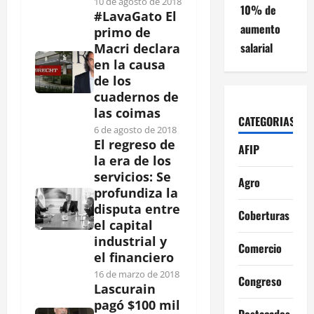
10 de agosto de 2018
10% de
#LavaGato El
aumento
primo de
salarial
Macri declara
en la causa
de los
cuadernos de
las coimas
CATEGORIAS
6 de agosto de 2018
El regreso de
AFIP
la era de los
servicios: Se
Agro
profundiza la
disputa entre
Coberturas
el capital
industrial y
Comercio
el financiero
16 de marzo de 2018
Congreso
Lascurain
pagó $100 mil
Destacados