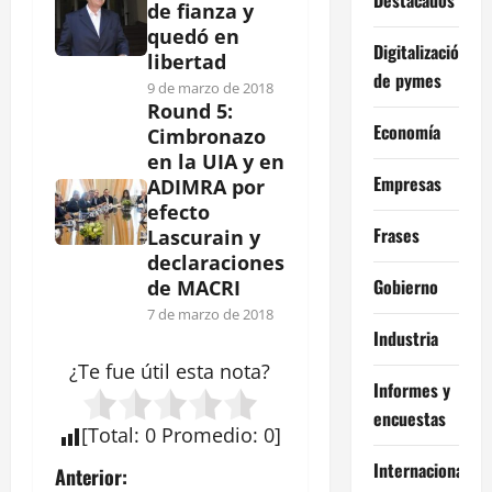
de fianza y
quedó en
Digitalización
libertad
de pymes
9 de marzo de 2018
Round 5:
Economía
Cimbronazo
en la UIA y en
Empresas
ADIMRA por
efecto
Frases
Lascurain y
declaraciones
Gobierno
de MACRI
7 de marzo de 2018
Industria
¿Te fue útil esta
nota
?
Informes y
encuestas
[
Total
:
0
Promedio
:
0
]
Internacional
N
Anterior: