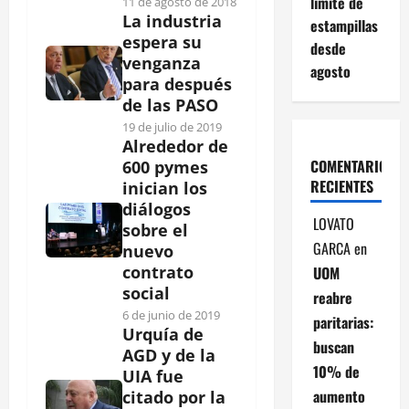
límite de
11 de agosto de 2018
La industria
estampillas
espera su
desde
venganza
agosto
para después
de las PASO
19 de julio de 2019
Alrededor de
COMENTARIOS
600 pymes
RECIENTES
inician los
diálogos
LOVATO
sobre el
GARCA
en
nuevo
contrato
UOM
social
reabre
6 de junio de 2019
paritarias:
Urquía de
buscan
AGD y de la
10% de
UIA fue
aumento
citado por la