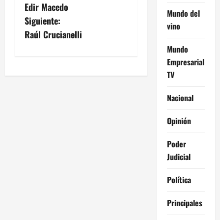
Edir Macedo
a
Mundo del
Siguiente:
vino
v
Raúl Crucianelli
Mundo
e
Empresarial
g
TV
a
Nacional
c
Opinión
i
Poder
ó
Judicial
n
Política
d
Principales