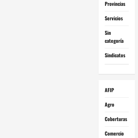
e
Provincias
e
Servicios
n
Sin
t
categoría
r
Sindicatos
a
d
a
AFIP
s
Agro
Coberturas
Comercio