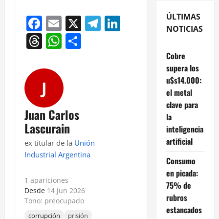
ÚLTIMAS
Facebook
Email
X
Telegram
LinkedIn
NOTICIAS
Threads
WhatsApp
Compartir
Cobre
supera los
u$s14.000:
J
el metal
clave para
Juan Carlos
la
Lascurain
inteligencia
artificial
ex titular de la
Unión
Industrial Argentina
Consumo
en picada:
1 apariciones
75% de
Desde
14 jun 2026
rubros
Tono: preocupado
estancados
corrupción
prisión