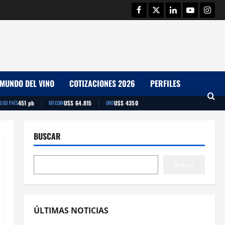
Facebook
Twitter
Linkedin
Youtube
Insta
MUNDO DEL VINO
COTIZACIONES 2026
PERFILES
|
|
451 pb
U$S 64.815
U$S 4350
ESGO PAÍS
BITCOIN
ORO
BUSCAR
Buscar
ÚLTIMAS NOTICIAS