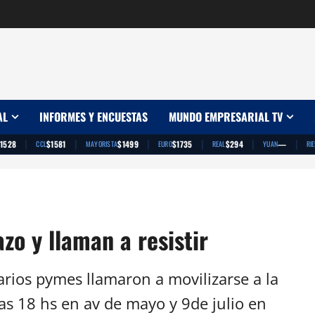
AL
INFORMES Y ENCUESTAS
MUNDO EMPRESARIAL TV
|
|
|
|
|
|
1528
$1581
$1499
$1735
$294
—
CCL
MAYORISTA
EURO
REAL
YUAN
RI
zo y llaman a resistir
rios pymes llamaron a movilizarse a la
as 18 hs en av de mayo y 9de julio en