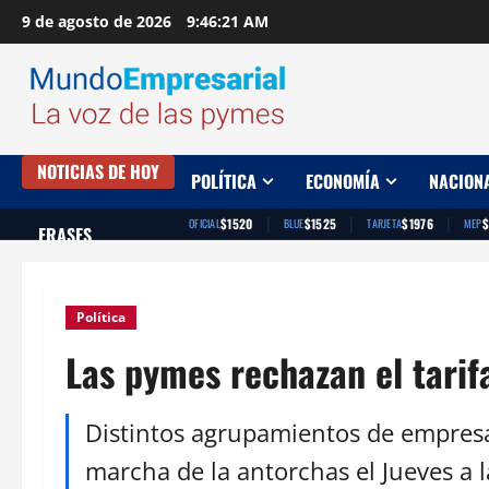
Saltar
9 de agosto de 2026
9:46:22 AM
al
contenido
NOTICIAS DE HOY
POLÍTICA
ECONOMÍA
NACION
|
|
|
$1520
$1525
$1976
$
OFICIAL
BLUE
TARJETA
MEP
FRASES
Política
Las pymes rechazan el tarifa
Distintos agrupamientos de empresa
marcha de la antorchas el Jueves a l