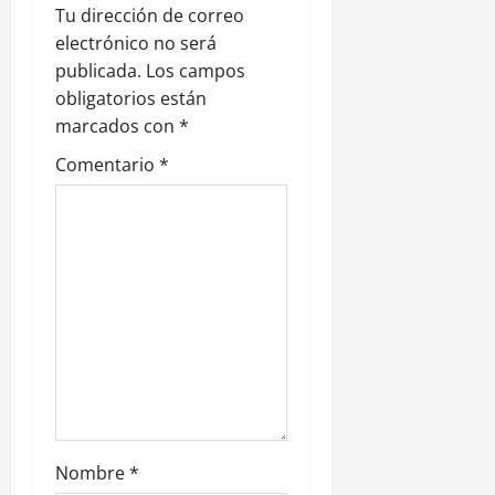
n
Tu dirección de correo
electrónico no será
d
publicada.
Los campos
e
obligatorios están
marcados con
*
e
Comentario
*
n
t
r
a
d
a
s
Nombre
*