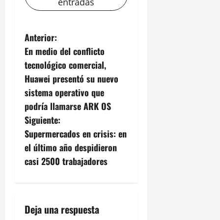
entradas
N
Anterior:
En medio del conflicto
a
tecnológico comercial,
v
Huawei presentó su nuevo
sistema operativo que
e
podría llamarse ARK OS
g
Siguiente:
Supermercados en crisis: en
a
el último año despidieron
c
casi 2500 trabajadores
i
ó
Deja una respuesta