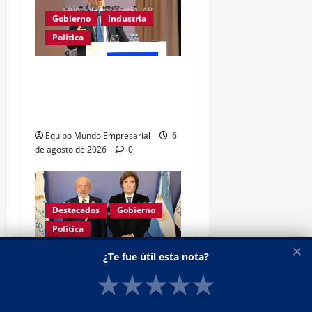
Gobierno
Industria
Política
Caputo califica de
«tarados» a defensores
de la industria
Equipo Mundo Empresarial
6
de agosto de 2026
0
Destacados
Gobierno
Política
✕
¿Te fue útil esta nota?
GRAVE: Brasil confirmó
★
★
★
★
★
que no enviará embajador
a la Argentina mientras