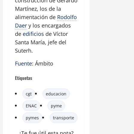
construcción de Gerardo
Martínez, los de la
alimentación de
Rodolfo
Daer
y los encargados
de
edificios
de Víctor
Santa María, jefe del
Suterh.
Fuente
: Ámbito
Etiquetas
cgt
educacion
ENAC
pyme
pymes
transporte
¿Te fue útil esta
nota
?