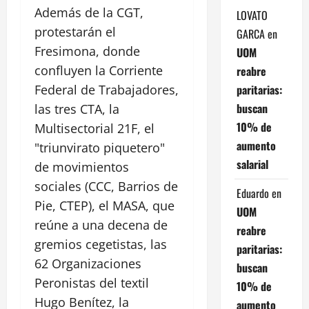
Además de la CGT,
LOVATO
protestarán el
GARCA
en
Fresimona, donde
UOM
confluyen la Corriente
reabre
paritarias:
Federal de Trabajadores,
buscan
las tres CTA, la
10% de
Multisectorial 21F, el
aumento
"triunvirato piquetero"
salarial
de movimientos
sociales (CCC, Barrios de
Eduardo
en
Pie, CTEP), el MASA, que
UOM
reúne a una decena de
reabre
gremios cegetistas, las
paritarias:
62 Organizaciones
buscan
Peronistas del textil
10% de
Hugo Benítez, la
aumento