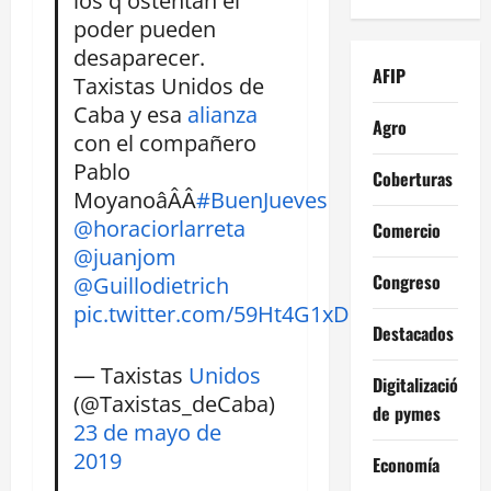
poder pueden
desaparecer.
AFIP
Taxistas Unidos de
Caba y esa
alianza
Agro
con el compañero
Pablo
Coberturas
MoyanoâÂÂ
#BuenJueves
@horaciorlarreta
Comercio
@juanjom
Congreso
@Guillodietrich
pic.twitter.com/59Ht4G1xDi
Destacados
— Taxistas
Unidos
Digitalización
(@Taxistas_deCaba)
de pymes
23 de mayo de
2019
Economía