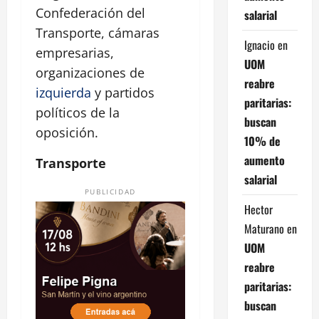
Confederación del
salarial
Transporte, cámaras
Ignacio
en
empresarias,
UOM
organizaciones de
reabre
izquierda
y partidos
paritarias:
políticos de la
buscan
oposición.
10% de
aumento
Transporte
salarial
PUBLICIDAD
Hector
Maturano
en
UOM
reabre
paritarias:
buscan