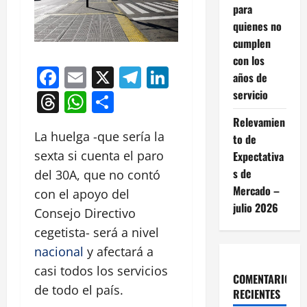
para
quienes no
cumplen
con los
Facebook
Email
X
Telegram
LinkedIn
años de
servicio
Threads
WhatsApp
Compartir
Relevamien
La huelga -que sería la
to de
sexta si cuenta el paro
Expectativa
s de
del 30A, que no contó
Mercado –
con el apoyo del
julio 2026
Consejo Directivo
cegetista- será a nivel
nacional
y afectará a
casi todos los servicios
COMENTARIOS
de todo el país.
RECIENTES