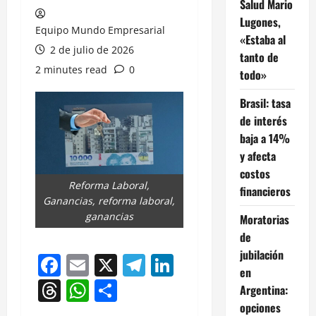
Salud Mario
Lugones,
Equipo Mundo Empresarial
«Estaba al
2 de julio de 2026
tanto de
2 minutes read
0
todo»
Brasil: tasa
de interés
baja a 14%
y afecta
costos
Reforma Laboral,
financieros
Ganancias, reforma laboral,
ganancias
Moratorias
de
jubilación
Facebook
Email
X
Telegram
LinkedIn
en
Threads
WhatsApp
Compartir
Argentina:
opciones