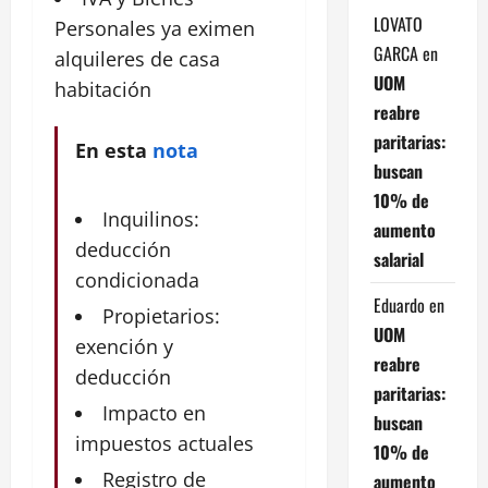
LOVATO
Personales
ya eximen
GARCA
en
alquileres de casa
UOM
habitación
reabre
paritarias:
En esta
nota
buscan
10% de
Inquilinos:
aumento
deducción
salarial
condicionada
Eduardo
en
Propietarios:
UOM
exención y
reabre
deducción
paritarias:
Impacto en
buscan
impuestos actuales
10% de
Registro de
aumento