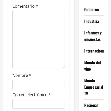
d
Comentario
*
Gobierno
e
Industria
e
n
Informes y
encuestas
t
Internacional
r
Mundo del
a
vino
d
Nombre
*
Mundo
a
Empresarial
TV
s
Correo electrónico
*
Nacional