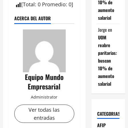
10% de
[
Total
:
0
Promedio
:
0
]
aumento
salarial
ACERCA DEL AUTOR
Jorge
en
UOM
reabre
paritarias:
buscan
10% de
Equipo Mundo
aumento
salarial
Empresarial
Administrator
Ver todas las
CATEGORIAS
entradas
AFIP