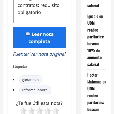
contratos: requisito
salarial
obligatorio
Ignacio
en
UOM
reabre
Leer nota
paritarias:
completa
buscan
10% de
Fuente
:
Ver nota original
aumento
salarial
Etiquetas
Hector
ganancias
Maturano
en
UOM
reforma laboral
reabre
paritarias:
¿Te fue útil esta nota?
buscan