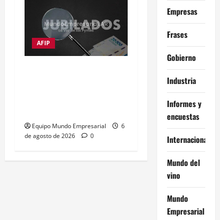
Empresas
Frases
AFIP
Gobierno
Moratorias de jubilación
Industria
en Argentina: opciones
para quienes no cumplen
Informes y
con los años de servicio
encuestas
Equipo Mundo Empresarial
6
de agosto de 2026
0
Internacional
Mundo del
vino
Mundo
Empresarial