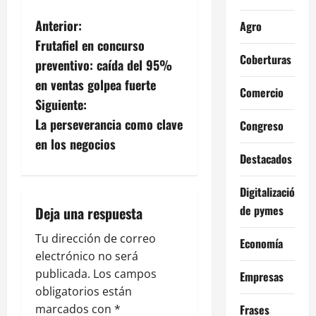
N
Anterior:
Agro
Frutafiel en concurso
a
Coberturas
preventivo: caída del 95%
v
en ventas golpea fuerte
Comercio
Siguiente:
e
La perseverancia como clave
Congreso
g
en los negocios
Destacados
a
Digitalización
c
de pymes
Deja una respuesta
i
Tu dirección de correo
Economía
electrónico no será
ó
publicada.
Los campos
Empresas
n
obligatorios están
Frases
marcados con
*