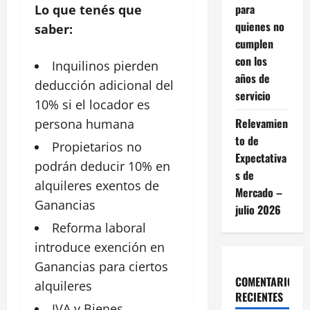
para
Lo que tenés que
quienes no
saber:
cumplen
con los
Inquilinos
pierden
años de
deducción adicional del
servicio
10% si el locador es
Relevamien
persona humana
to de
Propietarios no
Expectativa
podrán deducir 10% en
s de
alquileres
exentos de
Mercado –
Ganancias
julio 2026
Reforma
laboral
introduce exención en
Ganancias para ciertos
COMENTARIOS
alquileres
RECIENTES
IVA y
Bienes