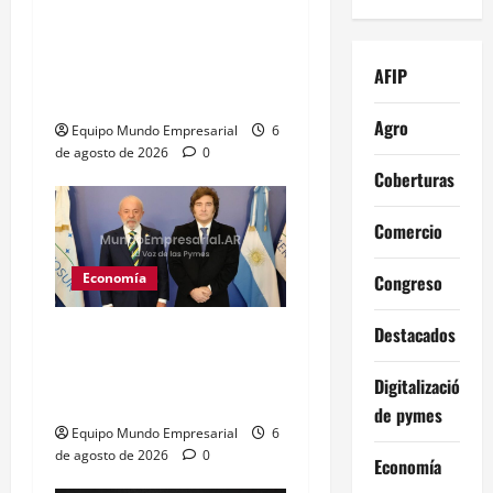
exdirectora del Anmat
involucró al Ministro de
Salud Mario Lugones,
AFIP
«Estaba al tanto de todo»
Agro
Equipo Mundo Empresarial
6
de agosto de 2026
0
Coberturas
Comercio
Economía
Congreso
Destacados
Brasil: tasa de interés
baja a 14% y afecta
Digitalización
costos financieros
de pymes
Equipo Mundo Empresarial
6
de agosto de 2026
0
Economía