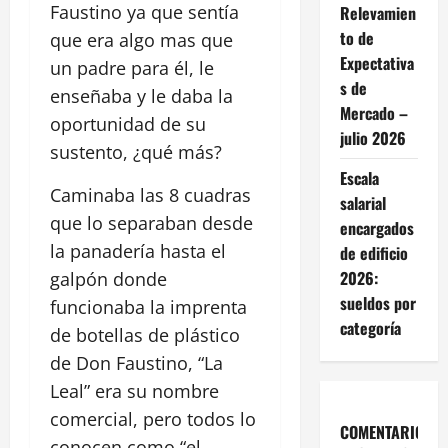
Faustino ya que sentía
Relevamien
to de
que era algo mas que
Expectativa
un padre para él, le
s de
enseñaba y le daba la
Mercado –
oportunidad de su
julio 2026
sustento, ¿qué más?
Escala
Caminaba las 8 cuadras
salarial
que lo separaban desde
encargados
la panadería hasta el
de edificio
2026:
galpón donde
sueldos por
funcionaba la imprenta
categoría
de botellas de plástico
de Don Faustino, “La
Leal” era su nombre
comercial, pero todos lo
COMENTARIOS
conocen como “el