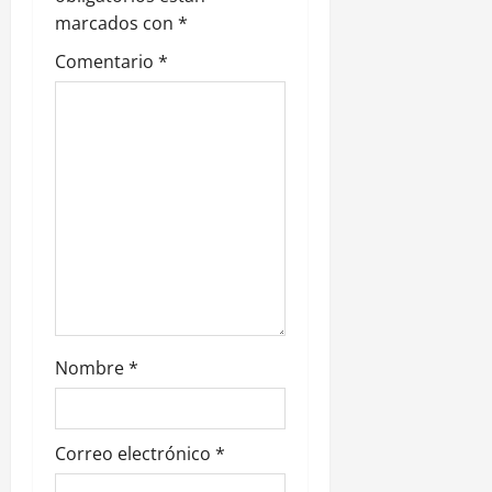
n
marcados con
*
d
Comentario
*
e
e
n
t
r
a
d
Nombre
*
a
s
Correo electrónico
*