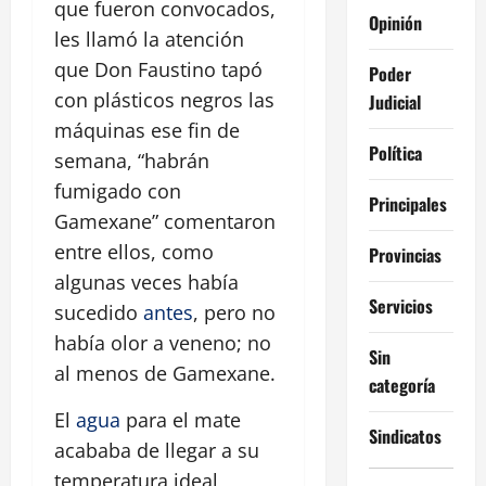
que fueron convocados,
Opinión
les llamó la atención
que Don Faustino tapó
Poder
con plásticos negros las
Judicial
máquinas ese fin de
Política
semana, “habrán
fumigado con
Principales
Gamexane” comentaron
entre ellos, como
Provincias
algunas veces había
Servicios
sucedido
antes
, pero no
había olor a veneno; no
Sin
al menos de Gamexane.
categoría
El
agua
para el mate
Sindicatos
acababa de llegar a su
temperatura ideal