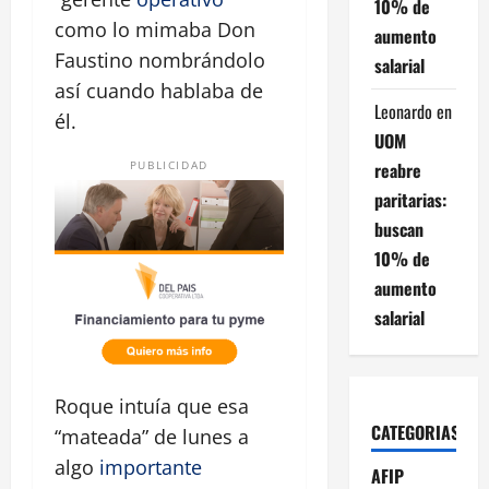
10% de
como lo mimaba Don
aumento
Faustino nombrándolo
salarial
así cuando hablaba de
Leonardo
en
él.
UOM
reabre
PUBLICIDAD
paritarias:
buscan
10% de
aumento
salarial
Roque intuía que esa
CATEGORIAS
“mateada” de lunes a
algo
importante
AFIP