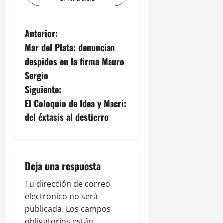
N
Anterior:
Mar del Plata: denuncian
a
despidos en la firma Mauro
v
Sergio
Siguiente:
e
El Coloquio de Idea y Macri:
g
del éxtasis al destierro
a
c
Deja una respuesta
i
Tu dirección de correo
electrónico no será
ó
publicada.
Los campos
obligatorios están