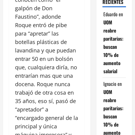
RECIENTES
galpón de Don
Eduardo
en
Faustino”, adonde
UOM
Roque entró de pibe
reabre
para “apretar” las
paritarias:
botellas plásticas de
buscan
lavandina y que puedan
10% de
entrar 50 en un bolsón
aumento
que, cualquiera diría, no
salarial
entrarían mas que una
Ignacio
en
docena. Roque nunca
UOM
trabajó de otra cosa en
reabre
35 años, eso sí, pasó de
paritarias:
“apretador” a
buscan
“encargado general de la
10% de
principal y única
aumento
máquina impresora” y