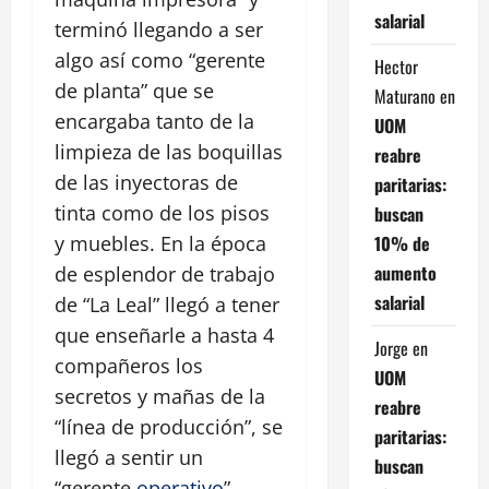
salarial
terminó llegando a ser
algo así como “gerente
Hector
de planta” que se
Maturano
en
encargaba tanto de la
UOM
limpieza de las boquillas
reabre
de las inyectoras de
paritarias:
tinta como de los pisos
buscan
10% de
y muebles. En la época
aumento
de esplendor de trabajo
salarial
de “La Leal” llegó a tener
que enseñarle a hasta 4
Jorge
en
compañeros los
UOM
secretos y mañas de la
reabre
“línea de producción”, se
paritarias:
llegó a sentir un
buscan
“gerente
operativo
”