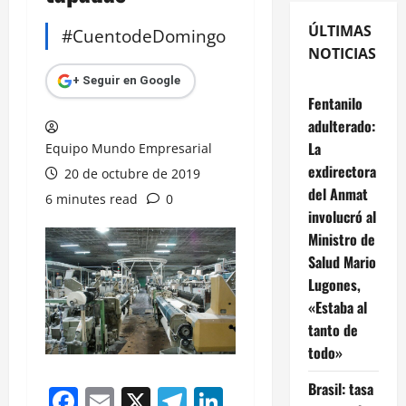
ÚLTIMAS
#CuentodeDomingo
NOTICIAS
+ Seguir en Google
Fentanilo
adulterado:
La
Equipo Mundo Empresarial
exdirectora
20 de octubre de 2019
del Anmat
6 minutes read
0
involucró al
Ministro de
Salud Mario
Lugones,
«Estaba al
tanto de
todo»
Brasil: tasa
Facebook
Email
X
Telegram
LinkedIn