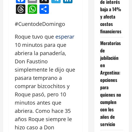
de interés
Threads
WhatsApp
Compartir
baja a 14%
y afecta
costos
#CuentodeDomingo
financieros
Roque tuvo que
esperar
Moratorias
10 minutos para que
de
abriera la panadería,
jubilación
Don Faustino
en
simplemente le dijo que
Argentina:
pasara temprano a
opciones
comprar bizcochitos y
para
Roque pasó, pero 10
quienes no
cumplen
minutos antes que
con los
abriera. Como hace 35
años de
años Roque siempre le
servicio
hizo caso a Don