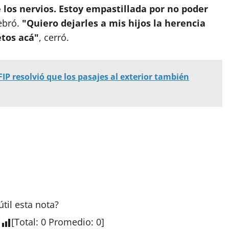
 los nervios. Estoy empastillada por no poder
ebró.
"Quiero dejarles a mis hijos la herencia
etos acá"
, cerró.
IP resolvió que los pasajes al exterior también
útil esta
nota
?
[
Total
:
0
Promedio
:
0
]