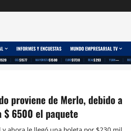
AL
INFORMES Y ENCUESTAS
MUNDO EMPRESARIAL TV
|
|
|
|
|
|
1520
$1577
$1500
$1730
$293
—
CCL
MAYORISTA
EURO
REAL
YUAN
RI
do proviene de Merlo, debido a
a $ 6500 el paquete
y ahora le llegó una boleta por $230 mil.