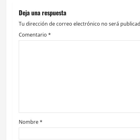
g
a
Deja una respuesta
c
Tu dirección de correo electrónico no será publicad
Comentario
*
i
ó
n
d
e
e
n
Nombre
*
t