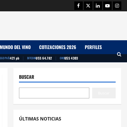
Facebook
Twitter
Linkedin
Youtube
Insta
MUNDO DEL VINO
COTIZACIONES 2026
PERFILES
|
|
421 pb
U$S 64.782
U$S 4303
ESGO PAÍS
BITCOIN
ORO
BUSCAR
Buscar
ÚLTIMAS NOTICIAS