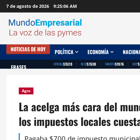
Saltar
7 de agosto de 2026
9:25:07 AM
al
contenido
NOTICIAS DE HOY
POLÍTICA
ECONOMÍA
NACION
|
|
|
$1520
$1530
$1976
$
OFICIAL
BLUE
TARJETA
MEP
FRASES
Agro
La acelga más cara del mun
los impuestos locales cuest
Pagaba $700 de impuesto municipal 