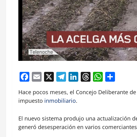
Facebook
Email
X
Telegram
LinkedIn
Threads
Whats
Comp
Hace pocos meses, el Concejo Deliberante de
impuesto
inmobiliario
.
El nuevo sistema produjo una actualización d
generó desesperación en varios comerciantes