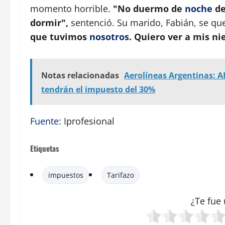
momento horrible.
"No duermo de
noche
de
dormir",
sentenció. Su marido, Fabián, se qu
que tuvimos
nosotros
. Quiero ver a mis ni
Notas relacionadas
Aerolíneas Argentinas: AF
tendrán el impuesto del 30%
Fuente
: Iprofesional
Etiquetas
impuestos
Tarifazo
¿Te fue 