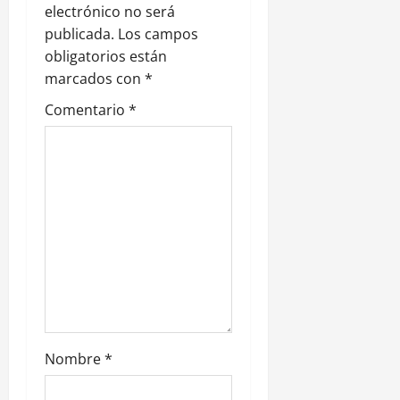
electrónico no será
e
publicada.
Los campos
obligatorios están
e
marcados con
*
n
Comentario
*
t
r
a
d
a
s
Nombre
*