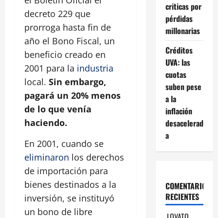
el Boletín Oficial el
criticas por
decreto 229 que
pérdidas
prorroga hasta fin de
millonarias
año el Bono Fiscal, un
Créditos
beneficio creado en
UVA: las
2001 para la
industria
cuotas
local.
Sin embargo,
suben pese
pagará un 20% menos
a la
de lo que venía
inflación
haciendo.
desacelerad
a
En 2001, cuando se
eliminaron
los derechos
de importación para
bienes destinados a la
COMENTARIOS
RECIENTES
inversión, se instituyó
un bono de libre
LOVATO