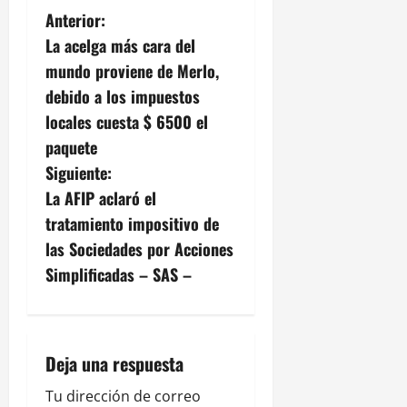
N
Anterior:
La acelga más cara del
a
mundo proviene de Merlo,
v
debido a los impuestos
locales cuesta $ 6500 el
e
paquete
g
Siguiente:
La AFIP aclaró el
a
tratamiento impositivo de
c
las Sociedades por Acciones
Simplificadas – SAS –
i
ó
n
Deja una respuesta
d
Tu dirección de correo