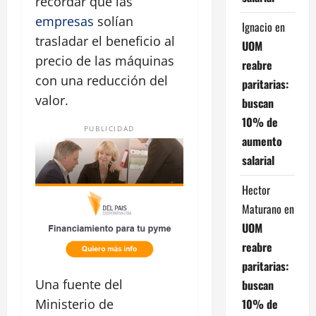
recordar que las
empresas
solían
Ignacio
en
trasladar el beneficio al
UOM
precio de las máquinas
reabre
con una reducción del
paritarias:
valor.
buscan
10% de
PUBLICIDAD
aumento
salarial
Hector
Maturano
en
UOM
reabre
paritarias:
Una fuente del
buscan
10% de
Ministerio de