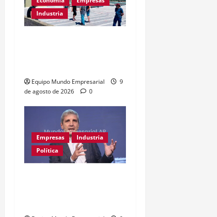
Economía
Empresas
Industria
Récord de quiebras:
3.000 pymes cerrarán en
2026
Equipo Mundo Empresarial
9
de agosto de 2026
0
Empresas
Industria
Política
Ahora Caputo dice que no
le dijo a los industriales
«tarado»