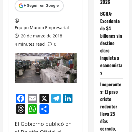
2026
+ Seguir en Google
BCRA:
Excedente
Equipo Mundo Empresarial
de $4
billones sin
20 de marzo de 2018
destino
4 minutes read
0
claro
inquieta a
economista
s
Inoperante
s: El paso
Facebook
Email
X
Telegram
LinkedIn
cristo
Threads
WhatsApp
Compartir
redentor
lleva 25
días
El Gobierno publicó en
cerrado,