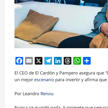
Facebook
Email
X
Telegram
LinkedIn
Threads
Whats
Comp
El CEO de El Cardón y Pampero asegura que “l
un mejor
escenario
para invertir y afirma qu
Por Leandro
Renou
Nunca se guardó nada. Y promete que seguirá