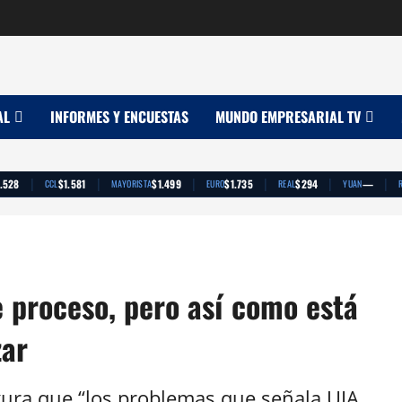
AL
INFORMES Y ENCUESTAS
MUNDO EMPRESARIAL TV
|
|
|
|
|
|
.528
$1.581
$1.499
$1.735
$294
—
CCL
MAYORISTA
EURO
REAL
YUAN
 proceso, pero así como está
zar
ura que “los problemas que señala UIA