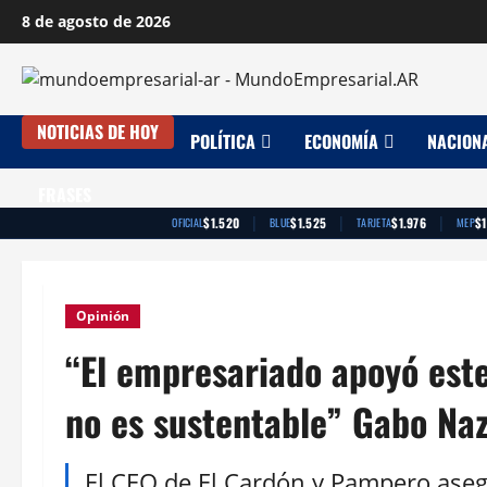
Saltar
8 de agosto de 2026
al
contenido
NOTICIAS DE HOY
POLÍTICA
ECONOMÍA
NACION
FRASES
|
|
|
$1.520
$1.525
$1.976
$1
OFICIAL
BLUE
TARJETA
MEP
Opinión
“El empresariado apoyó este
no es sustentable” Gabo Na
El CEO de El Cardón y Pampero aseg