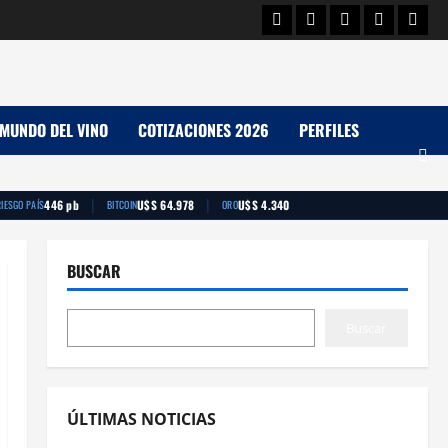
Facebook
Twitter
Linkedin
Youtube
Insta
MUNDO DEL VINO
COTIZACIONES 2026
PERFILES
|
|
446 pb
U$S 64.978
U$S 4.340
RIESGO PAÍS
BITCOIN
ORO
BUSCAR
Buscar
ÚLTIMAS NOTICIAS