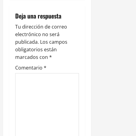
ó
n
Deja una respuesta
d
Tu dirección de correo
electrónico no será
e
publicada.
Los campos
obligatorios están
e
marcados con
*
n
Comentario
*
t
r
a
d
a