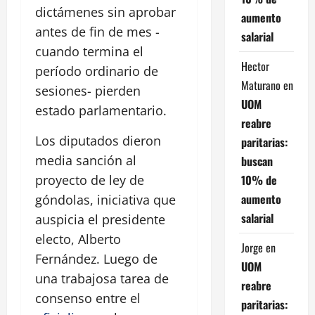
dictámenes sin aprobar
aumento
antes de fin de mes -
salarial
cuando termina el
Hector
período ordinario de
Maturano
en
sesiones- pierden
UOM
estado parlamentario.
reabre
Los diputados dieron
paritarias:
media sanción al
buscan
10% de
proyecto de ley de
aumento
góndolas, iniciativa que
salarial
auspicia el presidente
electo, Alberto
Jorge
en
Fernández. Luego de
UOM
una trabajosa tarea de
reabre
consenso entre el
paritarias: