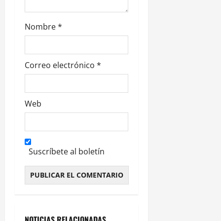
s
Nombre
*
Correo electrónico
*
Web
Suscríbete al boletín
Alternative:
NOTICIAS RELACIONADAS