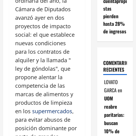
ordinaria del año, la
cuentapropi
stas
Cámara de Diputados
pierden
avanzó ayer en dos
hasta 28%
proyectos de impacto
de ingresos
social: el que establece
nuevas condiciones
para los contratos de
alquiler y la llamada "
COMENTARIOS
ley de góndolas", que
RECIENTES
propone alentar la
LOVATO
competencia de las
GARCA
en
marcas de alimentos y
UOM
productos de limpieza
reabre
en los
supermercados
,
paritarias:
para evitar abusos de
buscan
posición dominante por
10% de