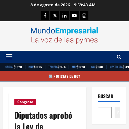
Saltar
8 de agosto de 2026
9:59:44 AM
al
Facebook
Twitter
Linkedin
Youtube
Instagram
contenido
Menú
principal
|
|
|
|
|
$1520
$1525
$1976
$1528
$1581
$14
OFICIAL
BLUE
TARJETA
MEP
CCL
MAYORISTA
NOTICIAS DE HOY
BUSCAR
Congreso
Diputados aprobó
Buscar
la Ley de