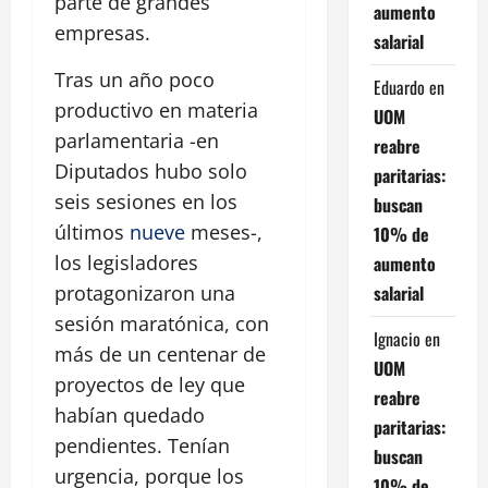
parte de grandes
aumento
empresas.
salarial
Tras un año poco
Eduardo
en
productivo en materia
UOM
parlamentaria -en
reabre
Diputados hubo solo
paritarias:
seis sesiones en los
buscan
últimos
nueve
meses-,
10% de
los legisladores
aumento
salarial
protagonizaron una
sesión maratónica, con
Ignacio
en
más de un centenar de
UOM
proyectos de ley que
reabre
habían quedado
paritarias:
pendientes. Tenían
buscan
urgencia, porque los
10% de