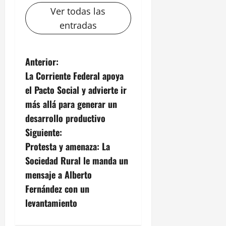
Ver todas las
entradas
N
Anterior:
La Corriente Federal apoya
a
el Pacto Social y advierte ir
v
más allá para generar un
desarrollo productivo
e
Siguiente:
g
Protesta y amenaza: La
Sociedad Rural le manda un
a
mensaje a Alberto
c
Fernández con un
levantamiento
i