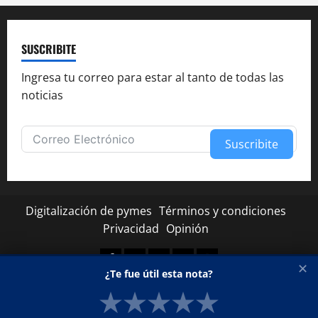
SUSCRIBITE
Ingresa tu correo para estar al tanto de todas las
noticias
Suscribite
Alternative:
Digitalización de pymes
Términos y condiciones
Privacidad
Opinión
Facebook
Twitter
Linkedin
Youtube
Instagram
✕
¿Te fue útil esta nota?
★
★
★
★
★
Copyright © Todos los derechos reservados.
|
MoreNews
por AF themes.