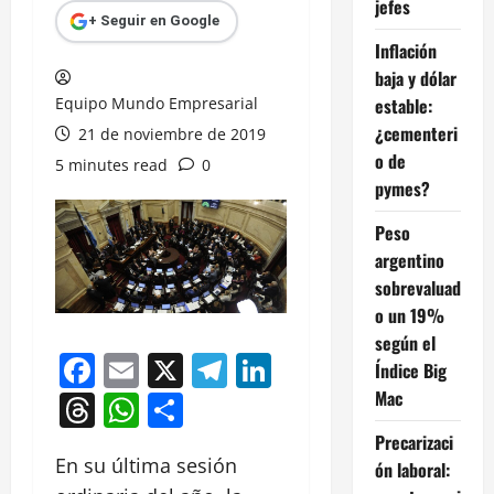
jefes
+ Seguir en Google
Inflación
baja y dólar
Equipo Mundo Empresarial
estable:
¿cementeri
21 de noviembre de 2019
o de
5 minutes read
0
pymes?
Peso
argentino
sobrevaluad
o un 19%
según el
Facebook
Email
X
Telegram
LinkedIn
Índice Big
Mac
Threads
WhatsApp
Compartir
Precarizaci
En su última sesión
ón laboral: