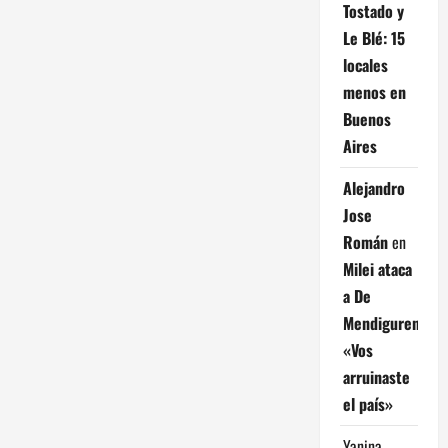
Tostado y
Le Blé: 15
locales
menos en
Buenos
Aires
Alejandro
Jose
Román
en
Milei ataca
a De
Mendiguren:
«Vos
arruinaste
el país»
Yanina