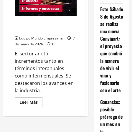
nueve
Industria
empleos
Este Sábado
por
Informes y encuestas
hora
8 de Agosto
se realiza
La industria registró su primera
mejora anual en nueve
una nueva
Convinart:
Equipo Mundo Empresarial
7
de mayo de 2026
0
el proyecto
que cambió
El sector anotó
la manera
incrementos tanto en
de vivir el
términos interanuales
vino y
como intermensuales. Se
fusionarlo
destacaron los avances en
con el arte
la industria...
Ganancias:
Leer
Leer Más
más
posible
acerca
de
prórroga de
La
industria
un mes en
registró
la
su