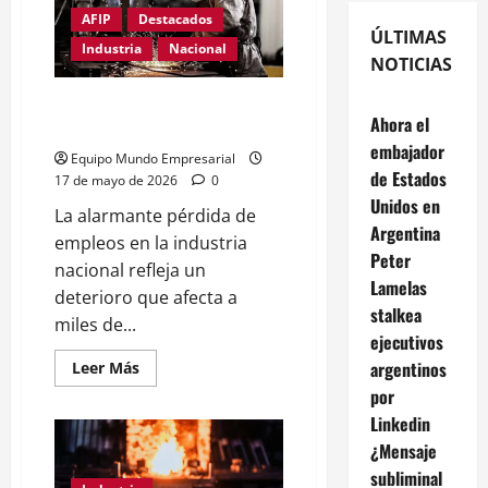
AFIP
Destacados
ÚLTIMAS
Industria
Nacional
NOTICIAS
Alarma industrial: se pierden
Ahora el
nueve empleos por hora
embajador
Equipo Mundo Empresarial
de Estados
17 de mayo de 2026
0
Unidos en
La alarmante pérdida de
Argentina
empleos en la industria
Peter
nacional refleja un
Lamelas
deterioro que afecta a
stalkea
miles de...
ejecutivos
argentinos
Leer
Leer Más
más
por
acerca
de
Linkedin
Alarma
industrial:
¿Mensaje
se
pierden
subliminal