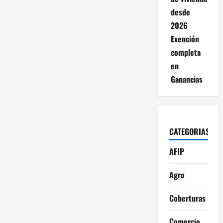
desde
2026
Exención
completa
en
Ganancias
CATEGORIAS
AFIP
Agro
Coberturas
Comercio