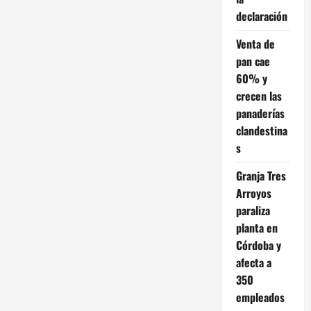
primera
declaración
mejora
anual
en
Venta de
nueve
pan cae
60% y
crecen las
panaderías
clandestina
s
Granja Tres
Arroyos
paraliza
planta en
Córdoba y
afecta a
350
empleados