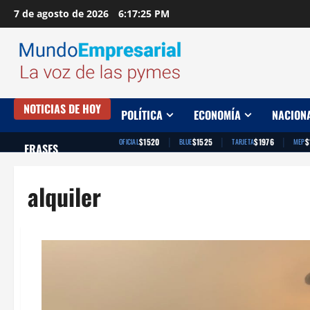
Saltar
7 de agosto de 2026
6:17:26 PM
al
contenido
NOTICIAS DE HOY
POLÍTICA
ECONOMÍA
NACION
|
|
|
$1520
$1525
$1976
$
OFICIAL
BLUE
TARJETA
MEP
FRASES
alquiler