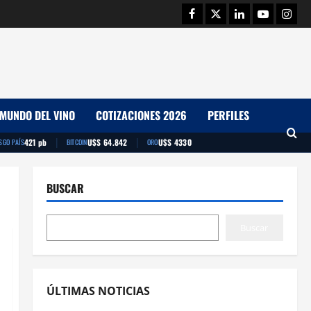
Facebook
Twitter
Linkedin
Youtube
Insta
MUNDO DEL VINO
COTIZACIONES 2026
PERFILES
|
|
421 pb
U$S 64.842
U$S 4330
SGO PAÍS
BITCOIN
ORO
BUSCAR
Buscar
ÚLTIMAS NOTICIAS