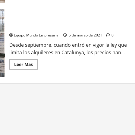
3
Requisitos
imprescindibles
para
alquilar
La regulación de los alquileres en Catalunya es bajar los
un
local
precios en sus primeros tres meses
comercial
Equipo Mundo Empresarial
5 de marzo de 2021
0
Desde septiembre, cuando entró en vigor la ley que
limita los alquileres en Catalunya, los precios han...
Leer
Leer Más
más
acerca
de
La
regulación
de
los
alquileres
en
Catalunya
es
bajar
los
precios
en
sus