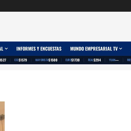
AL
INFORMES Y ENCUESTAS
MUNDO EMPRESARIAL TV
|
|
|
|
|
|
1527
$1579
$1500
$1730
$294
—
CCL
MAYORISTA
EURO
REAL
YUAN
RIE