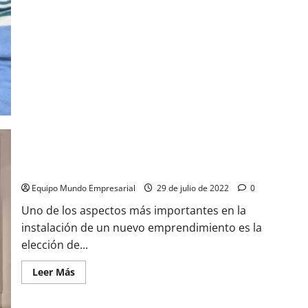
tenés
que
tener
en
cuenta
en
los
contratos
de
alquiler
y
que
el
90%
de
las
pymes
no
3 Requisitos imprescindibles para alquilar un local comercial
lo
hace
Equipo Mundo Empresarial
29 de julio de 2022
0
Uno de los aspectos más importantes en la
instalación de un nuevo emprendimiento es la
elección de...
Leer
Leer Más
más
acerca
de