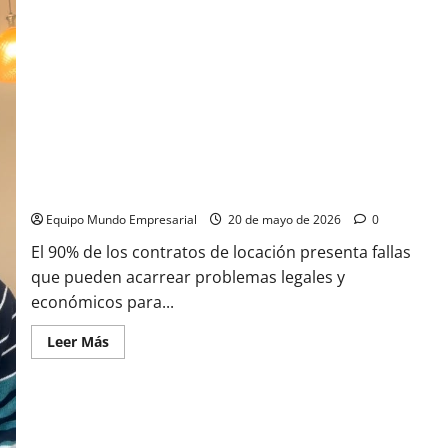
Los 10 puntos que tenés que tener en cuenta en los
contratos de alquiler y que el 90% de las pymes no lo hace
Equipo Mundo Empresarial
20 de mayo de 2026
0
El 90% de los contratos de locación presenta fallas
que pueden acarrear problemas legales y
económicos para...
Leer
Leer Más
más
acerca
de
Los
10
puntos
que