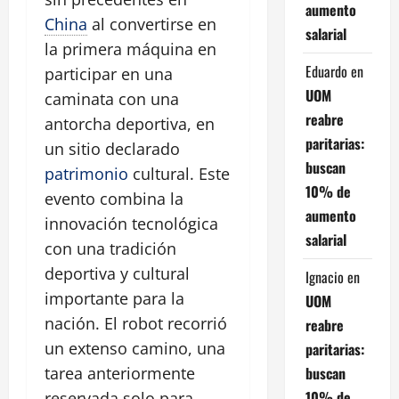
aumento
China
al convertirse en
salarial
la primera máquina en
Eduardo
en
participar en una
UOM
caminata con una
reabre
antorcha deportiva, en
paritarias:
un sitio declarado
buscan
patrimonio
cultural. Este
10% de
evento combina la
aumento
innovación tecnológica
salarial
con una tradición
deportiva y cultural
Ignacio
en
importante para la
UOM
nación. El robot recorrió
reabre
un extenso camino, una
paritarias:
buscan
tarea anteriormente
10% de
reservada solo para