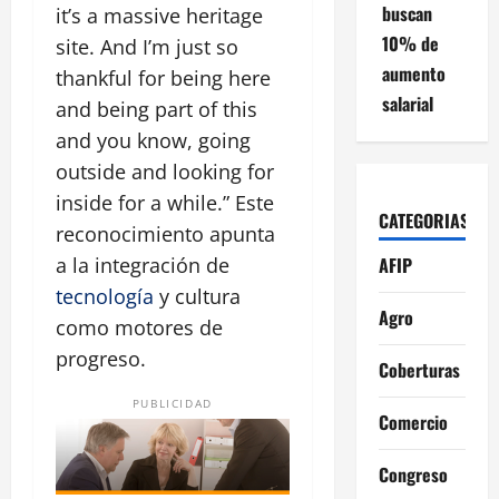
buscan
it’s a massive heritage
10% de
site. And I’m just so
aumento
thankful for being here
salarial
and being part of this
and you know, going
outside and looking for
inside for a while.
Este
CATEGORIAS
reconocimiento apunta
AFIP
a la integración de
tecnología
y cultura
Agro
como motores de
progreso.
Coberturas
PUBLICIDAD
Comercio
Congreso