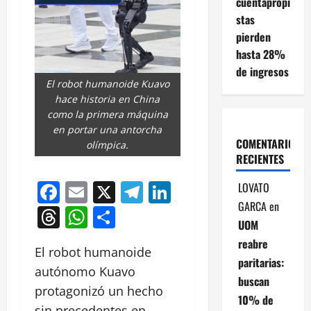
cuentapropi
stas
pierden
hasta 28%
de ingresos
El robot humanoide Kuavo
hace historia en China
como la primera máquina
en portar una antorcha
COMENTARIOS
olímpica.
RECIENTES
Facebook
Email
X
Telegram
LinkedIn
LOVATO
GARCA
en
Threads
WhatsApp
Compartir
UOM
reabre
El robot humanoide
paritarias:
autónomo Kuavo
buscan
protagonizó un hecho
10% de
sin precedentes en