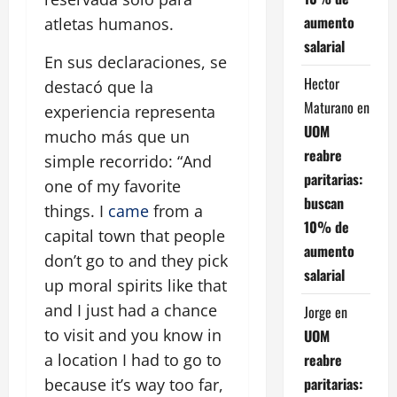
aumento
atletas humanos.
salarial
En sus declaraciones, se
Hector
destacó que la
Maturano
en
experiencia representa
UOM
mucho más que un
reabre
simple recorrido:
And
paritarias:
one of my favorite
buscan
things. I
came
from a
10% de
capital town that people
aumento
don’t go to and they pick
salarial
up moral spirits like that
and I just had a chance
Jorge
en
to visit and you know in
UOM
reabre
a location I had to go to
paritarias:
because it’s way too far,