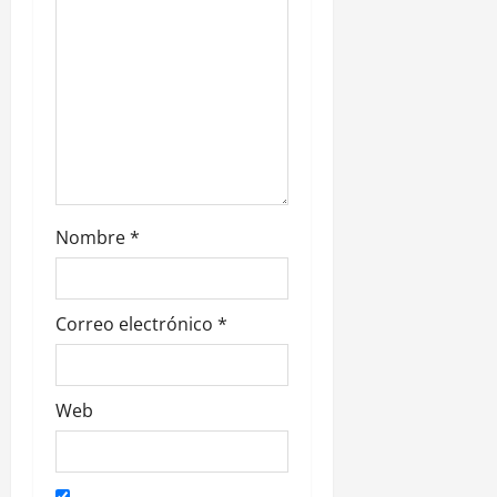
t
r
a
d
a
s
Nombre
*
Correo electrónico
*
Web