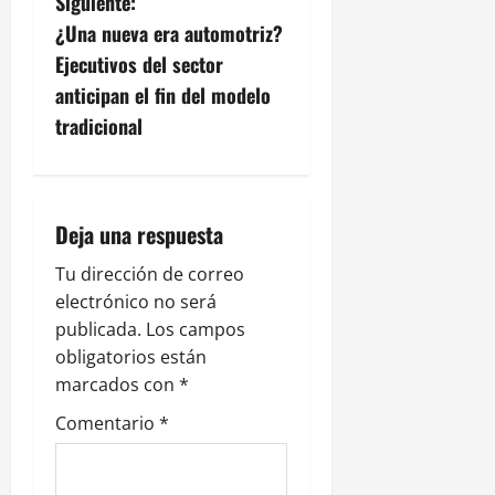
Siguiente:
g
¿Una nueva era automotriz?
Ejecutivos del sector
a
anticipan el fin del modelo
c
tradicional
i
ó
Deja una respuesta
n
Tu dirección de correo
electrónico no será
d
publicada.
Los campos
e
obligatorios están
marcados con
*
e
Comentario
*
n