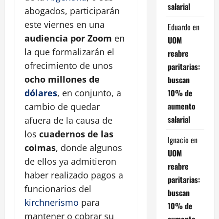
salarial
abogados, participarán
este viernes en una
Eduardo
en
audiencia por Zoom
en
UOM
la que formalizarán el
reabre
ofrecimiento de unos
paritarias:
ocho millones de
buscan
10% de
dólares
, en conjunto, a
aumento
cambio de quedar
salarial
afuera de la causa de
los
cuadernos de las
Ignacio
en
coimas
, donde algunos
UOM
de ellos ya admitieron
reabre
haber realizado pagos a
paritarias:
funcionarios del
buscan
kirchnerismo
para
10% de
mantener o cobrar su
aumento