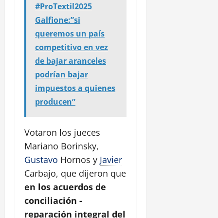
#ProTextil2025
Galfione:”si
queremos un país
competitivo en vez
de bajar aranceles
podrían bajar
impuestos a quienes
producen”
Votaron los jueces
Mariano Borinsky,
Gustavo
Hornos y
Javier
Carbajo, que dijeron que
en los acuerdos de
conciliación -
reparación integral del