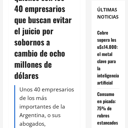
40 empresarios
ÚLTIMAS
que buscan evitar
NOTICIAS
el juicio por
Cobre
sobornos a
supera los
u$s14.000:
cambio de ocho
el metal
clave para
millones de
la
dólares
inteligencia
artificial
Unos 40 empresarios
Consumo
de los más
en picada:
importantes de la
75% de
Argentina, o sus
rubros
estancados
abogados,