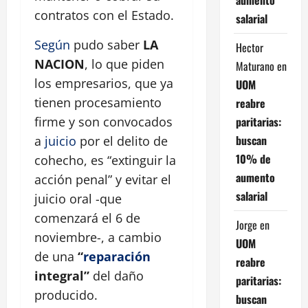
contratos con el Estado.
salarial
Según
pudo saber
LA
Hector
NACION
, lo que piden
Maturano
en
los empresarios, que ya
UOM
tienen procesamiento
reabre
paritarias:
firme y son convocados
buscan
a
juicio
por el delito de
10% de
cohecho, es “extinguir la
aumento
acción penal” y evitar el
salarial
juicio oral -que
comenzará el 6 de
Jorge
en
noviembre-, a cambio
UOM
de una
“
reparación
reabre
integral”
del daño
paritarias:
producido.
buscan