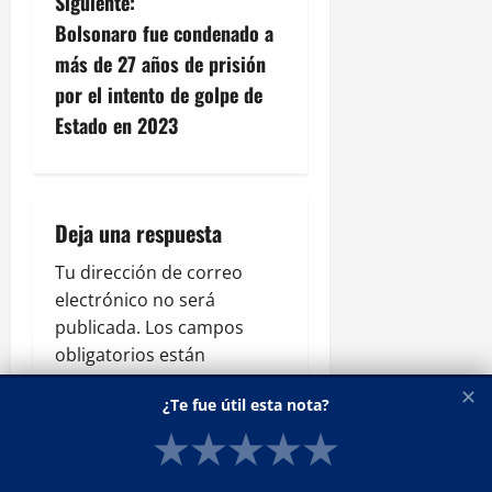
Siguiente:
g
Bolsonaro fue condenado a
más de 27 años de prisión
a
por el intento de golpe de
c
Estado en 2023
i
ó
Deja una respuesta
n
Tu dirección de correo
electrónico no será
d
publicada.
Los campos
e
obligatorios están
marcados con
*
e
✕
¿Te fue útil esta nota?
Comentario
*
★
★
★
★
★
n