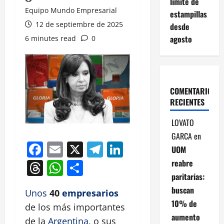
límite de
Equipo Mundo Empresarial
estampillas
12 de septiembre de 2025
desde
agosto
6 minutes read
0
COMENTARIOS
RECIENTES
LOVATO
GARCA
en
Facebook
Email
X
Telegram
LinkedIn
UOM
reabre
Threads
WhatsApp
Compartir
paritarias:
buscan
Unos
40
empresarios
10% de
de los más importantes
aumento
de la
Argentina
, o sus