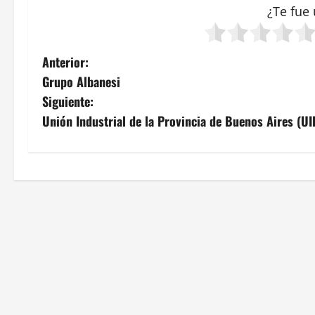
¿Te fue 
N
Anterior:
Grupo Albanesi
a
Siguiente:
v
Unión Industrial de la Provincia de Buenos Aires (U
e
g
a
c
i
ó