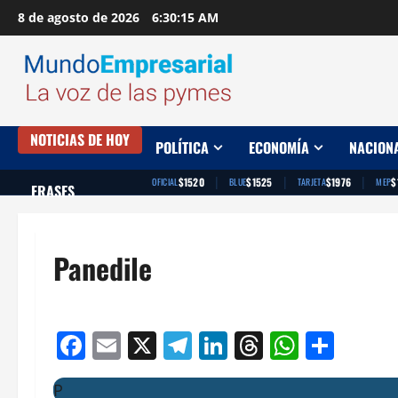
Saltar
8 de agosto de 2026
6:30:16 AM
al
contenido
NOTICIAS DE HOY
POLÍTICA
ECONOMÍA
NACION
|
|
|
$1520
$1525
$1976
$
OFICIAL
BLUE
TARJETA
MEP
FRASES
Panedile
Facebook
Email
X
Telegram
LinkedIn
Threads
Whats
Comp
P