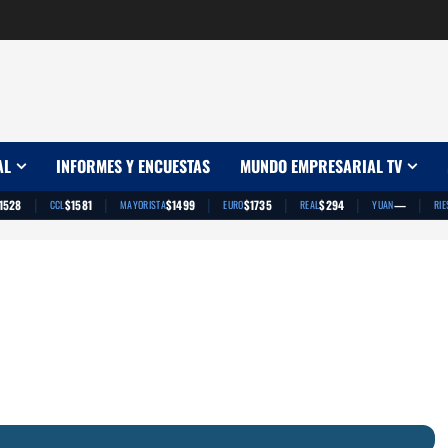
AL
INFORMES Y ENCUESTAS
MUNDO EMPRESARIAL TV
|
|
|
|
|
|
1528
$1581
$1499
$1735
$294
—
CCL
MAYORISTA
EURO
REAL
YUAN
RIE
App
artir