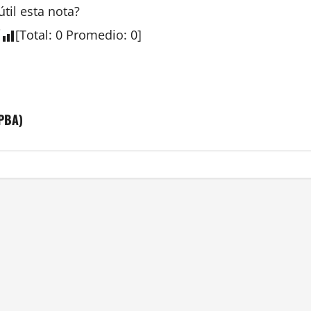
útil esta
nota
?
[
Total
:
0
Promedio
:
0
]
IPBA)