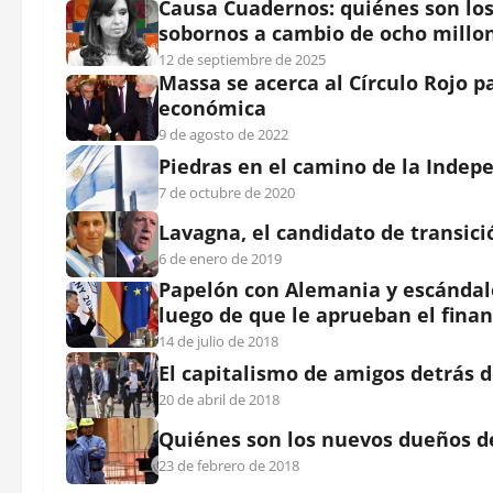
Causa Cuadernos: quiénes son los 
sobornos a cambio de ocho millon
12 de septiembre de 2025
Massa se acerca al Círculo Rojo pa
económica
9 de agosto de 2022
Piedras en el camino de la Indep
7 de octubre de 2020
Lavagna, el candidato de transic
6 de enero de 2019
Papelón con Alemania y escándalo
luego de que le aprueban el fina
14 de julio de 2018
El capitalismo de amigos detrás d
20 de abril de 2018
Quiénes son los nuevos dueños de
23 de febrero de 2018