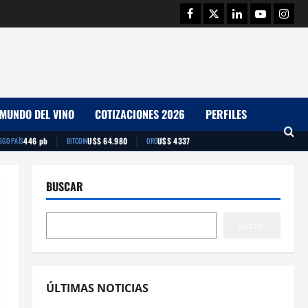
Facebook
Twitter
Linkedin
Youtube
Insta
MUNDO DEL VINO
COTIZACIONES 2026
PERFILES
|
|
446 pb
U$S 64.980
U$S 4337
SGO PAÍS
BITCOIN
ORO
BUSCAR
Buscar
ÚLTIMAS NOTICIAS