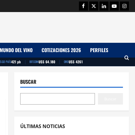
Facebook
Twitter
Linkedin
Youtube
Insta
MUNDO DEL VINO
COTIZACIONES 2026
PERFILES
|
|
421 pb
U$S 64.180
U$S 4261
ESGO PAÍS
BITCOIN
ORO
BUSCAR
Buscar
ÚLTIMAS NOTICIAS