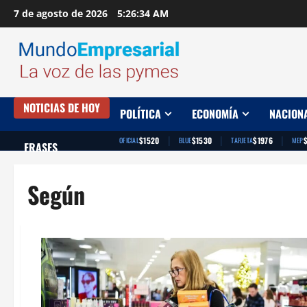
Saltar
7 de agosto de 2026
5:26:35 AM
al
contenido
NOTICIAS DE HOY
POLÍTICA
ECONOMÍA
NACION
|
|
|
$1520
$1530
$1976
OFICIAL
BLUE
TARJETA
MEP
FRASES
Según