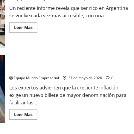
Un reciente informe revela que ser rico en Argentina
se vuelve cada vez más accesible, con una...
Leer
Leer Más
más
acerca
de
Por
qué
ser
RICO
en
Qué nuevo billete de mayor denominación necesita la
Argentina
hoy
economía argentina, según expertos
es
más
Equipo Mundo Empresarial
27 de mayo de 2026
0
BARATO
Los expertos advierten que la creciente inflación
exige un nuevo billete de mayor denominación para
facilitar las...
Leer
Leer Más
más
acerca
de
Qué