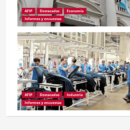
AFIP
Destacados
Economía
Informes y encuestas
AFIP
Destacados
Industria
Informes y encuestas