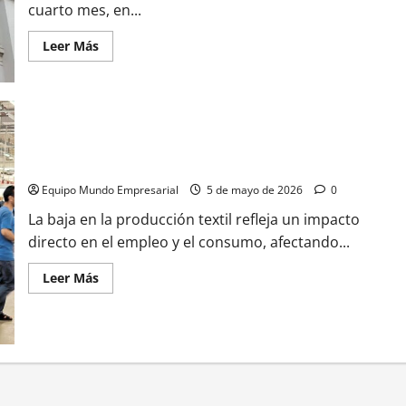
que
cuarto mes, en...
no
prevé
una
Leer
Leer Más
baja
más
inmediata
acerca
del
de
IPC
Inflación
y
dólar:
qué
espera
el
Se profundiza la crisis en el sector textil
mercado
para
Equipo Mundo Empresarial
5 de mayo de 2026
0
los
próximos
La baja en la producción textil refleja un impacto
directo en el empleo y el consumo, afectando...
Leer
Leer Más
más
acerca
de
Se
profundiza
la
crisis
en
el
sector