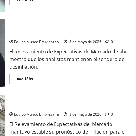
más
acerca
de
Certificado
de
trabajo
La inflación de abril fue del 2,6% según el mercado, que no
digital
prevé una baja inmediata del IPC
(art.
80
LCT):
Equipo Mundo Empresarial
8 de mayo de 2026
0
procedimiento,
formatos
El Relevamiento de Expectativas de Mercado de abril
y
mostró que los analistas mantienen el sendero de
obligaciones
del
desinflación...
empleador
según
la
Leer
Leer Más
RG
más
ARCA
acerca
5848/2026
de
La
inflación
de
Inflación y dólar: qué espera el mercado para los próximos
abril
fue
Equipo Mundo Empresarial
8 de mayo de 2026
0
del
2,6%
El Relevamiento de Expectativas del Mercado
según
el
mantuvo estable su pronóstico de inflación para el
mercado,