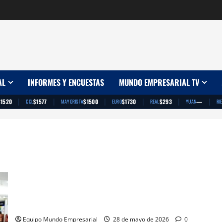
AL
INFORMES Y ENCUESTAS
MUNDO EMPRESARIAL TV
|
|
|
|
|
|
$1520
$1577
$1500
$1730
$293
—
CCL
MAYORISTA
EURO
REAL
YUAN
RI
Por qué ser RICO en Argentina hoy es más BARATO
Equipo Mundo Empresarial
28 de mayo de 2026
0