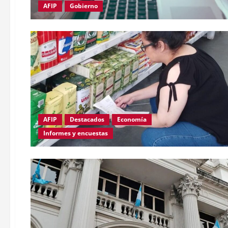
AFIP
Gobierno
AFIP
Destacados
Economía
Informes y encuestas