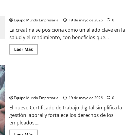
nuevo
Creatina: cuáles son sus beneficios y cómo consumirla
billete
de
adecuadamente, según el doctor Sebastián La Rosa
mayor
denominación
Equipo Mundo Empresarial
19 de mayo de 2026
0
necesita
la
La creatina se posiciona como un aliado clave en la
economía
argentina,
salud y el rendimiento, con beneficios que...
según
expertos
Leer
Leer Más
más
acerca
de
Creatina:
cuáles
son
Certificado de trabajo digital (art. 80 LCT): procedimiento,
sus
formatos y obligaciones del empleador según la RG ARCA
beneficios
y
5848/2026
cómo
consumirla
Equipo Mundo Empresarial
19 de mayo de 2026
0
adecuadamente,
según
El nuevo Certificado de trabajo digital simplifica la
el
doctor
gestión laboral y fortalece los derechos de los
Sebastián
La
empleados,...
Rosa
Leer
Leer Más