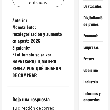
entradas
Destacados
Digitalización
N
Anterior:
de pymes
Monotributo:
a
recategorización y aumento
Economía
v
en agosto 2026
Empresas
Siguiente:
e
Ni el tomate se salva:
Frases
g
EMPRESARIO TOMATERO
REVELA POR QUÉ DEJARON
Gobierno
a
DE COMPRAR
c
Industria
i
Informes y
Deja una respuesta
encuestas
ó
Tu dirección de correo