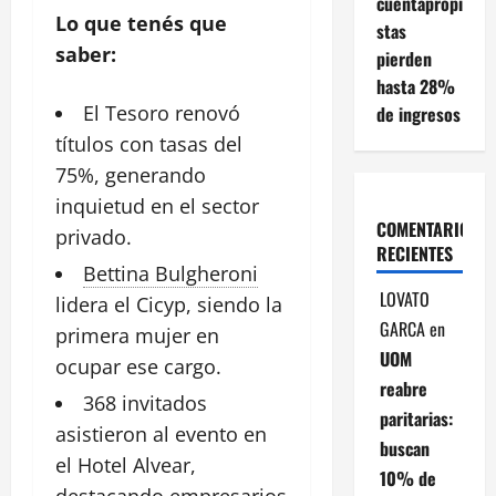
cuentapropi
Lo que tenés que
stas
saber:
pierden
hasta 28%
El Tesoro renovó
de ingresos
títulos con
tasas
del
75%, generando
inquietud en el sector
COMENTARIOS
privado.
RECIENTES
Bettina Bulgheroni
LOVATO
lidera el Cicyp, siendo la
GARCA
en
primera mujer en
UOM
ocupar
ese cargo.
reabre
368 invitados
paritarias:
asistieron al evento en
buscan
el Hotel Alvear,
10% de
destacando
empresarios