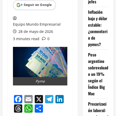
jefes
+ Seguir en Google
Inflación
baja y dólar
Equipo Mundo Empresarial
estable:
¿cementeri
28 de mayo de 2026
o de
3 minutes read
0
pymes?
Peso
argentino
sobrevaluad
o un 19%
según el
Pyme
Índice Big
Mac
Facebook
Email
X
Telegram
LinkedIn
Precarizaci
Threads
WhatsApp
Compartir
ón laboral: