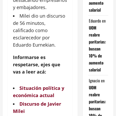
aumento
y embajadores.
salarial
Milei dio un discurso
Eduardo
en
de 56 minutos,
UOM
calificado como
reabre
esclarecedor por
paritarias:
Eduardo
Eurnekian.
buscan
10% de
Informarse es
aumento
respetarse, ejes que
salarial
vas a leer acá:
Ignacio
en
UOM
Situación política y
reabre
económica actual
paritarias:
Discurso de Javier
buscan
Milei
10% de