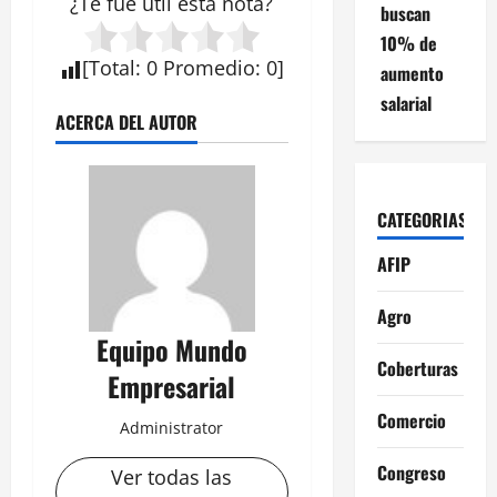
¿Te fue útil esta
nota
?
buscan
10% de
[
Total
:
0
Promedio
:
0
]
aumento
salarial
ACERCA DEL AUTOR
CATEGORIAS
AFIP
Agro
Equipo Mundo
Coberturas
Empresarial
Comercio
Administrator
Congreso
Ver todas las