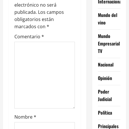
Internacional
n
electrónico no será
publicada.
Los campos
d
Mundo del
obligatorios están
vino
e
marcados con
*
Mundo
Comentario
*
e
Empresarial
n
TV
t
Nacional
r
Opinión
a
Poder
d
Judicial
a
Política
Nombre
*
s
Principales