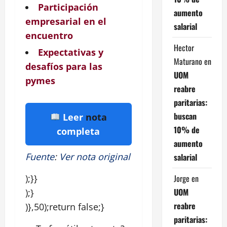
Participación
aumento
empresarial en el
salarial
encuentro
Hector
Expectativas y
Maturano
en
desafíos para las
UOM
pymes
reabre
paritarias:
buscan
Leer
nota
10% de
completa
aumento
Fuente
:
Ver nota original
salarial
Jorge
en
);}}
UOM
);}
reabre
)},50);return false;}
paritarias: