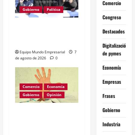
Comercio
Gobierno
Política
Congreso
Kicillof acusa a Milei: los
Destacados
salarios no alcanzan para
lo básico
Digitalización
Equipo Mundo Empresarial
7
de pymes
de agosto de 2026
0
Economía
Empresas
Comercio
Economía
Gobierno
Opinión
Frases
Gobierno
Morosidad Sistémica y el
Círculo Vicioso de las
Industria
Tasas de Interés