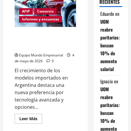
RECIENTES
la
crisis
en
AFIP
Comercio
Eduardo
en
el
sector
Informes y encuestas
UOM
textil
reabre
Mercado automotor argentino:
paritarias:
Los modelos importados ya
buscan
representan el 15% del total
10% de
Equipo Mundo Empresarial
4
aumento
de mayo de 2026
0
salarial
El crecimiento de los
modelos importados en
Ignacio
en
Argentina destaca una
UOM
nueva preferencia por
reabre
tecnología avanzada y
paritarias:
opciones...
buscan
Leer
Leer Más
10% de
más
acerca
aumento
de