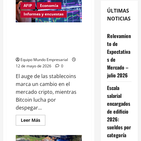
AFIP
Economía
ÚLTIMAS
Informes y encuestas
NOTICIAS
Ni Bitcoin ni Ethereum: la nueva
Relevamien
cripto favorita de Wall Street
to de
rompe récords y no para de
crecer
Expectativa
s de
Equipo Mundo Empresarial
12 de mayo de 2026
0
Mercado –
julio 2026
El auge de las stablecoins
marca un cambio en el
Escala
mercado cripto, mientras
salarial
Bitcoin lucha por
encargados
despegar...
de edificio
2026:
Leer
Leer Más
más
sueldos por
acerca
de
categoría
Ni