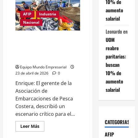
en
10% de
Córdoba:
aumento
cayó
el
AFIP
Industria
salarial
nivel
de
Nacional
actividad
Leonardo
en
del
44%
Enrique Di Costanzo sobre la
UOM
industria pesquera: “Estamos
reabre
pasando una crisis terrible por
paritarias:
el combustible”
buscan
Equipo Mundo Empresarial
10% de
23 de abril de 2026
0
aumento
Enrique: El gerente de la
salarial
Asociación de
Embarcaciones de Pesca
Costera, describió un
escenario crítico para el...
CATEGORIAS
Leer
Leer Más
más
AFIP
acerca