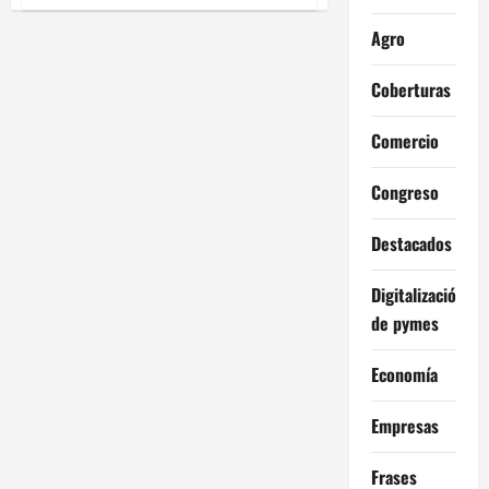
de
Enrique
Di
Agro
Costanzo
sobre
la
Coberturas
industria
pesquera:
“Estamos
Comercio
pasando
una
crisis
terrible
Congreso
por
el
combustible”
Destacados
Digitalización
de pymes
Economía
Empresas
Frases