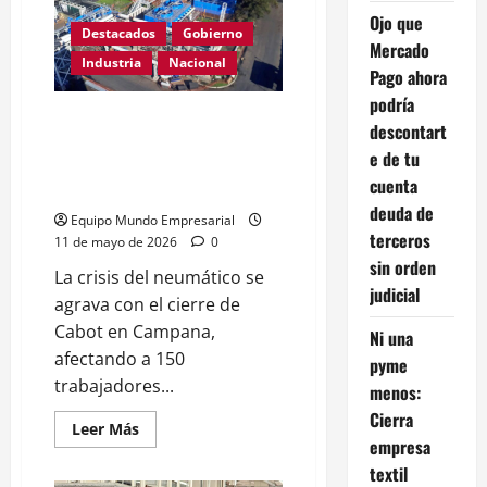
Bitcoin
ni
Ojo que
Ethereum:
Destacados
Gobierno
Mercado
la
Industria
Nacional
nueva
Pago ahora
cripto
favorita
podría
de
SE AGRAVA LA CRISIS DEL
Wall
descontart
Street
NEUMÁTICO: CERRÓ OTRA
rompe
e de tu
FÁBRICA HISTÓRICA y HUBO
récords
cuenta
y
150 DESPIDOS
no
deuda de
para
Equipo Mundo Empresarial
de
terceros
11 de mayo de 2026
0
crecer
sin orden
La crisis del neumático se
judicial
agrava con el cierre de
Cabot en Campana,
Ni una
afectando a 150
pyme
trabajadores...
menos:
Cierra
Leer
Leer Más
más
empresa
acerca
textil
de