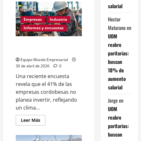
Mercado
salarial
automotor
argentino:
Los
Hector
Empresas
Industria
modelos
importados
Maturano
en
Informes y encuestas
ya
representan
UOM
el
Encuesta en Córdoba: cayó el
15%
reabre
del
nivel de actividad del 44%
paritarias:
total
Equipo Mundo Empresarial
buscan
30 de abril de 2026
0
10% de
Una reciente encuesta
aumento
revela que el 41% de las
salarial
empresas cordobesas no
planea invertir, reflejando
Jorge
en
un clima...
UOM
reabre
Leer
Leer Más
más
paritarias:
acerca
de
buscan
Encuesta