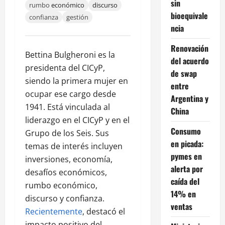
sin
rumbo
económico
discurso
bioequivale
confianza
gestión
ncia
Renovación
Bettina Bulgheroni es la
del acuerdo
presidenta del CICyP,
de swap
siendo la primera mujer en
entre
ocupar ese cargo desde
Argentina y
1941. Está vinculada al
China
liderazgo en el CICyP y en el
Consumo
Grupo de los Seis. Sus
en picada:
temas de interés incluyen
pymes en
inversiones, economía,
alerta por
desafíos económicos,
caída del
rumbo económico,
14% en
discurso y confianza.
ventas
Recientemente
, destacó el
impacto positivo del