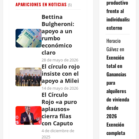
productivo
APARICIONES EN NOTICIAS
(5)
frente al
Bettina
individualismo
Bulgheroni:
externo
apoyo a un
rumbo
Horacio
económico
Gálvez
en
claro
Exención
28 de mayo de 2026
total en
El círculo rojo
insiste con el
Ganancias
apoyo a Milei
para
14 de mayo de 2026
alquileres
El Círculo
de vivienda
Rojo «a puro
desde
aplausos»
2026
cierra filas
con Caputo
Exención
4 de diciembre de
completa
2025