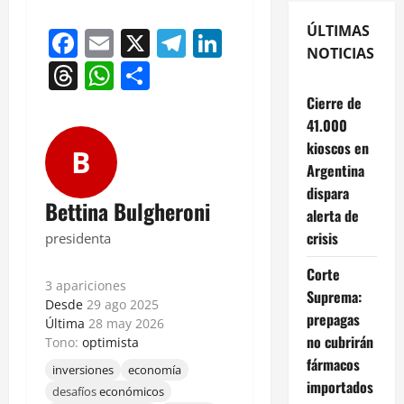
ÚLTIMAS
Facebook
Email
X
Telegram
LinkedIn
NOTICIAS
Threads
WhatsApp
Compartir
Cierre de
41.000
kioscos en
B
Argentina
dispara
Bettina Bulgheroni
alerta de
crisis
presidenta
Corte
3 apariciones
Suprema:
Desde
29 ago 2025
prepagas
Última
28 may 2026
no cubrirán
Tono:
optimista
fármacos
inversiones
economía
importados
desafíos
económicos