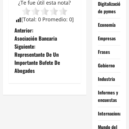
¿Te fue útil esta
nota
?
Digitalización
de pymes
[
Total
:
0
Promedio
:
0
]
Economía
N
Anterior:
Asociación Bancaria
Empresas
a
Siguiente:
Frases
v
Representante De Un
Importante Bufete De
e
Gobierno
Abogados
g
Industria
a
Informes y
encuestas
c
Internacional
i
ó
Mundo del