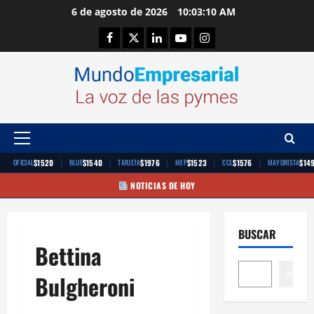
Saltar
6 de agosto de 2026
10:03:10 AM
al
Facebook
Twitter
Linkedin
Youtube
Instagram
contenido
Menú
principal
|
|
|
|
|
$1520
$1540
$1976
$1523
$1576
$14
OFICIAL
BLUE
TARJETA
MEP
CCL
MAYORISTA
NOTICIAS DE HOY
BUSCAR
Bettina
Buscar
Bulgheroni