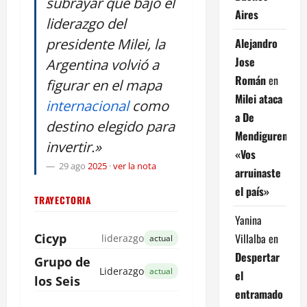
subrayar que bajo el
Aires
liderazgo del
presidente Milei, la
Alejandro
Jose
Argentina volvió a
Román
en
figurar en el mapa
Milei ataca
internacional
como
a De
destino elegido para
Mendiguren:
invertir.»
«Vos
29 ago
2025
·
ver la nota
arruinaste
el país»
TRAYECTORIA
Yanina
Villalba
en
Cicyp
liderazgo
actual
Despertar
Grupo de
Liderazgo
actual
el
los Seis
entramado