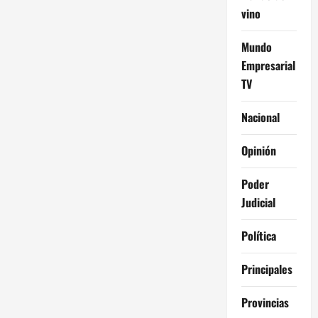
vino
n
Mundo
d
Empresarial
e
TV
e
Nacional
n
Opinión
t
Poder
r
Judicial
a
Política
d
Principales
a
Provincias