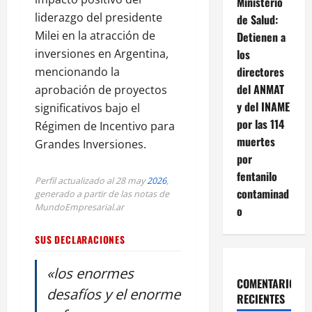
Ministerio
liderazgo del presidente
de Salud:
Milei en la atracción de
Detienen a
los
inversiones en Argentina,
directores
mencionando la
del ANMAT
aprobación de proyectos
y del INAME
significativos bajo el
por las 114
Régimen de Incentivo para
muertes
Grandes Inversiones.
por
fentanilo
Perfil actualizado al 28 may
2026
,
contaminad
generado a partir de las notas de
MundoEmpresarial.ar
o
SUS DECLARACIONES
«los enormes
COMENTARIOS
desafíos y el enorme
RECIENTES