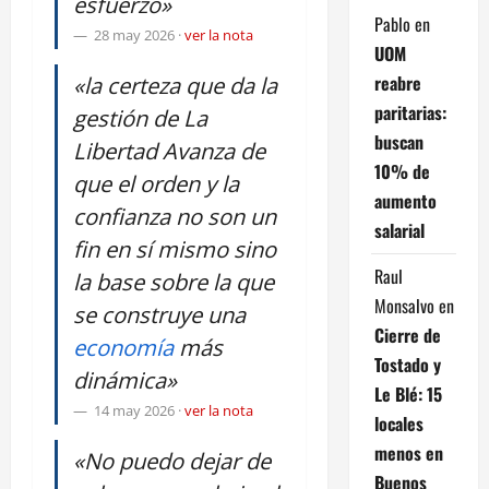
esfuerzo»
Pablo
en
28 may 2026
·
ver la nota
UOM
reabre
«la certeza que da la
paritarias:
gestión de La
buscan
Libertad Avanza de
10% de
que el orden y la
aumento
confianza no son un
salarial
fin en sí mismo sino
Raul
la base sobre la que
Monsalvo
en
se construye una
Cierre de
economía
más
Tostado y
dinámica»
Le Blé: 15
14 may 2026
·
ver la nota
locales
menos en
«No puedo dejar de
Buenos