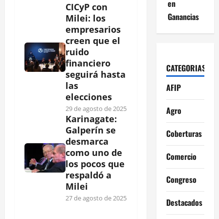
en
CICyP con
Ganancias
Milei: los
empresarios
creen que el
ruido
financiero
CATEGORIAS
seguirá hasta
las
AFIP
elecciones
29 de agosto de 2025
Agro
Karinagate:
Galperín se
Coberturas
desmarca
como uno de
Comercio
los pocos que
respaldó a
Congreso
Milei
27 de agosto de 2025
Destacados