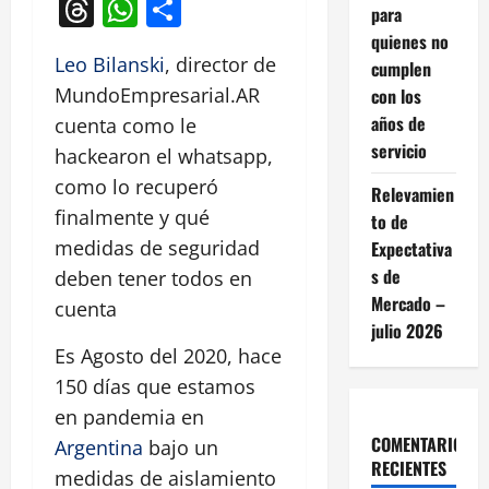
Threads
WhatsApp
Compartir
para
quienes no
Leo Bilanski
, director de
cumplen
MundoEmpresarial.AR
con los
años de
cuenta como le
servicio
hackearon el whatsapp,
como lo recuperó
Relevamien
finalmente y qué
to de
medidas de seguridad
Expectativa
s de
deben tener todos en
Mercado –
cuenta
julio 2026
Es Agosto del 2020, hace
150 días que estamos
en pandemia en
COMENTARIOS
Argentina
bajo un
RECIENTES
medidas de aislamiento