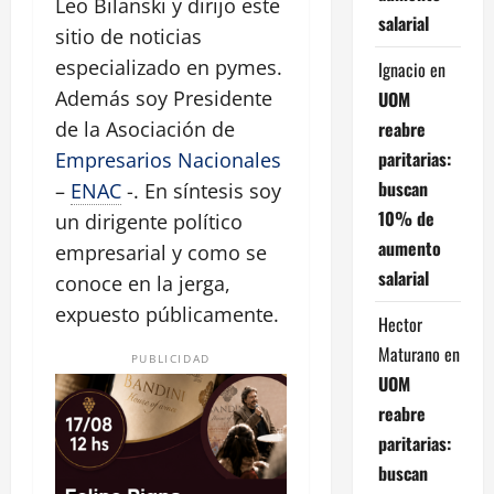
Leo Bilanski y dirijo este
salarial
sitio de noticias
especializado en pymes.
Ignacio
en
Además soy Presidente
UOM
reabre
de la Asociación de
paritarias:
Empresarios Nacionales
buscan
–
ENAC
-. En síntesis soy
10% de
un dirigente político
aumento
empresarial y como se
salarial
conoce en la jerga,
expuesto públicamente.
Hector
Maturano
en
PUBLICIDAD
UOM
reabre
paritarias:
buscan