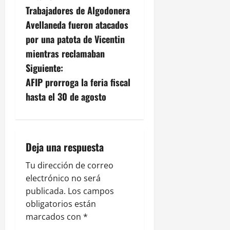
Trabajadores de Algodonera
a
Avellaneda fueron atacados
v
por una patota de Vicentin
mientras reclamaban
e
Siguiente:
g
AFIP prorroga la feria fiscal
hasta el 30 de agosto
a
c
i
Deja una respuesta
ó
Tu dirección de correo
electrónico no será
n
publicada.
Los campos
obligatorios están
d
marcados con
*