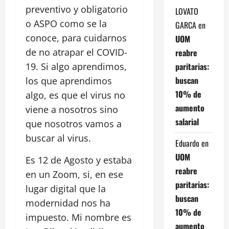
preventivo y obligatorio
LOVATO
o ASPO como se la
GARCA
en
conoce, para cuidarnos
UOM
de no atrapar el COVID-
reabre
paritarias:
19. Si algo aprendimos,
buscan
los que aprendimos
10% de
algo, es que el virus no
aumento
viene a nosotros sino
salarial
que nosotros vamos a
buscar al virus.
Eduardo
en
UOM
Es 12 de Agosto y estaba
reabre
en un Zoom, si, en ese
paritarias:
lugar digital que la
buscan
modernidad nos ha
10% de
impuesto. Mi nombre es
aumento