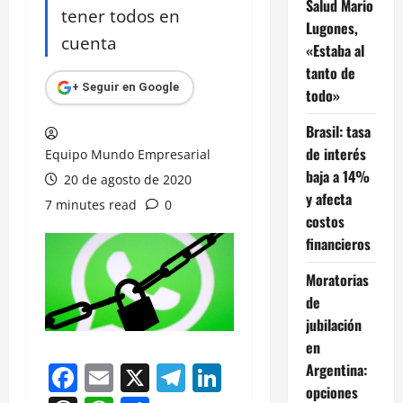
Salud Mario
tener todos en
Lugones,
cuenta
«Estaba al
tanto de
+ Seguir en Google
todo»
Brasil: tasa
de interés
Equipo Mundo Empresarial
baja a 14%
20 de agosto de 2020
y afecta
7 minutes read
0
costos
financieros
Moratorias
de
jubilación
en
Facebook
Email
X
Telegram
LinkedIn
Argentina:
opciones