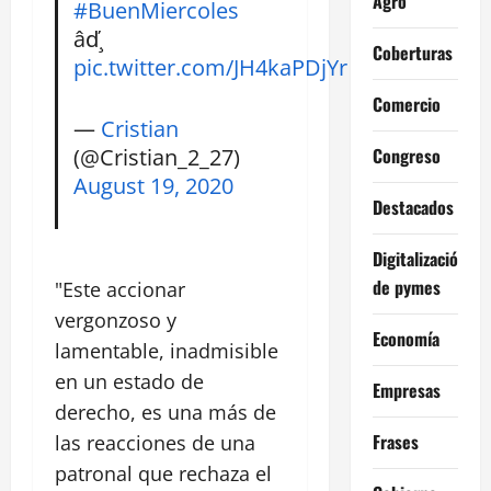
Agro
#BuenMiercoles
âď¸
Coberturas
pic.twitter.com/JH4kaPDjYr
Comercio
—
Cristian
(@Cristian_2_27)
Congreso
August 19, 2020
Destacados
Digitalización
de pymes
"Este accionar
vergonzoso y
Economía
lamentable, inadmisible
en un estado de
Empresas
derecho, es una más de
Frases
las reacciones de una
patronal que rechaza el