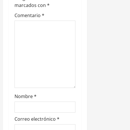
e
marcados con
*
Comentario
*
e
n
t
r
a
d
a
Nombre
*
s
Correo electrónico
*