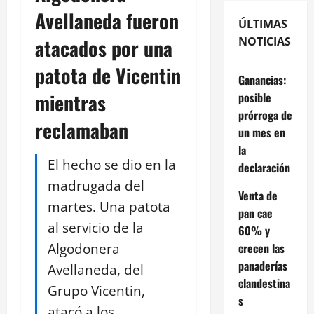
Avellaneda fueron
ÚLTIMAS
atacados por una
NOTICIAS
patota de Vicentin
Ganancias:
mientras
posible
prórroga de
reclamaban
un mes en
la
El hecho se dio en la
declaración
madrugada del
Venta de
martes. Una patota
pan cae
al servicio de la
60% y
Algodonera
crecen las
panaderías
Avellaneda, del
clandestina
Grupo Vicentin,
s
atacó a los