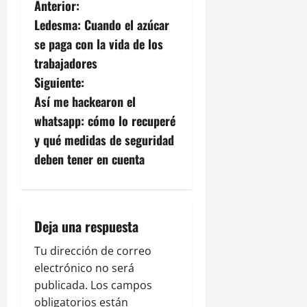
N
Anterior:
Ledesma: Cuando el azúcar
a
se paga con la vida de los
v
trabajadores
Siguiente:
e
Así me hackearon el
g
whatsapp: cómo lo recuperé
y qué medidas de seguridad
a
deben tener en cuenta
c
i
Deja una respuesta
ó
Tu dirección de correo
n
electrónico no será
publicada.
Los campos
d
obligatorios están