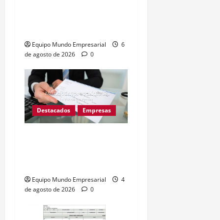
Adamobili cierra tras 60
años: 15 empleados
pierden su trabajo
Equipo Mundo Empresarial
6
de agosto de 2026
0
Destacados
Empresas
Cheques rechazados
suben 57% y complican a
las pymes argentinas
Equipo Mundo Empresarial
4
de agosto de 2026
0