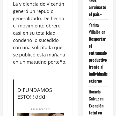
La violencia de Vicentín
arruinaste
generó un repudio
el país»
generalizado. De hecho
Yanina
el movimiento obrero,
Villalba
en
casi en su totalidad,
Despertar
condenó lo sucedido
el
con una solicitada que
entramado
se publicó esta mañana
productivo
en un matutino porteño.
frente al
individualismo
externo
DIFUNDAMOS
Horacio
ESTO!!! đđđ
Gálvez
en
Exención
PUBLICIDAD
total en