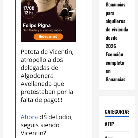
Ganancias
para
alquileres
de vivienda
desde
2026
Patota de Vicentin,
Exención
atropello a dos
completa
delegadas de
en
Algodonera
Ganancias
Avellaneda que
protestaban por la
falta de pago!!!
CATEGORIAS
Ahora
đŚ del odio,
AFIP
seguis siendo
Vicentin?