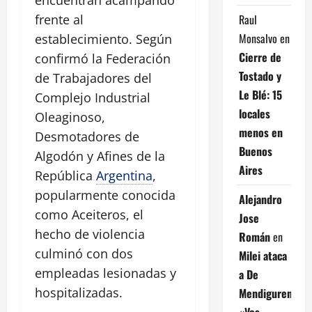
Raul
frente al
Monsalvo
en
establecimiento. Según
Cierre de
confirmó la Federación
Tostado y
de Trabajadores del
Le Blé: 15
Complejo Industrial
locales
Oleaginoso,
menos en
Desmotadores de
Buenos
Algodón y Afines de la
Aires
República
Argentina
,
popularmente conocida
Alejandro
como Aceiteros, el
Jose
hecho de violencia
Román
en
culminó con dos
Milei ataca
empleadas lesionadas y
a De
hospitalizadas.
Mendiguren:
«Vos