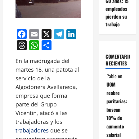
60 años: 15
empleados
pierden su
trabajo
Facebook
Email
X
Telegram
LinkedIn
Threads
WhatsApp
Compartir
COMENTARIOS
En la madrugada del
RECIENTES
martes 18, una patota al
Pablo
en
servicio de la
UOM
Algodonera Avellaneda,
reabre
empresa que forma
paritarias:
parte del Grupo
buscan
Vicentin, atacó a las
10% de
trabajadoras y los
aumento
trabajadores
que se
salarial
encuentran acampando