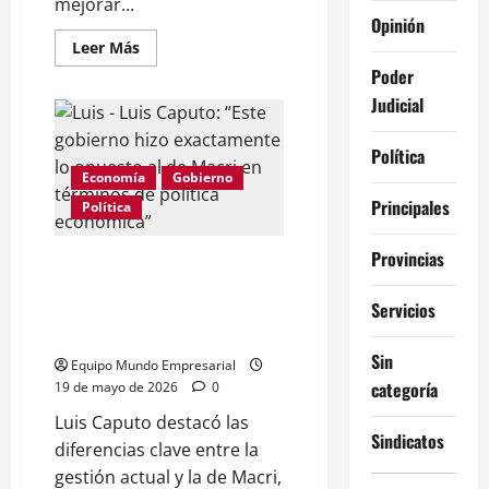
mejorar...
Opinión
Leer
Leer Más
más
Poder
acerca
de
Judicial
Acting:
La
UIA
Política
dice
que
Economía
Gobierno
«reclama»
pero
Principales
Política
apoya
la
gestión
Provincias
de
Luis Caputo: “Este gobierno
Caputo
hizo exactamente lo opuesto al
Servicios
de Macri en términos de
política económica”
Sin
Equipo Mundo Empresarial
categoría
19 de mayo de 2026
0
Luis Caputo destacó las
Sindicatos
diferencias clave entre la
gestión actual y la de Macri,