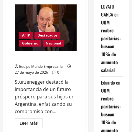
de
LOVATO
Libre
circulación
GARCA
en
de
monedas:
UOM
qué
significa
reabre
para
AFIP
Destacados
pymes
paritarias:
Gobierno
Nacional
buscan
10% de
Dont cry for me Sturzenegger
aumento
Equipo Mundo Empresarial
salarial
27 de mayo de 2026
0
Sturzenegger destacó la
Eduardo
en
importancia de un futuro
UOM
próspero para sus hijos en
reabre
Argentina, enfatizando su
paritarias:
compromiso con...
buscan
10% de
Leer
Leer Más
más
aumento
acerca