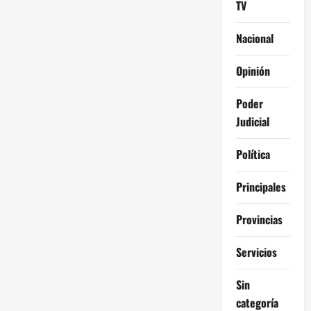
TV
no
se
entradas
entiende
desde
Nacional
un
excel»
Opinión
Poder
Judicial
Política
Principales
Provincias
Servicios
Sin
categoría