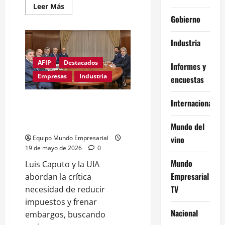
Leer
Leer Más
más
Gobierno
acerca
de
Exporta
Simple:
Industria
cambios
en
el
AFIP
Destacados
Informes y
régimen
de
Empresas
Industria
encuestas
exportación
simplificada
Acting: La UIA dice que
Internacional
«reclama» pero apoya la
gestión de Caputo
Mundo del
vino
Equipo Mundo Empresarial
19 de mayo de 2026
0
Mundo
Luis Caputo y la UIA
Empresarial
abordan la crítica
TV
necesidad de reducir
impuestos y frenar
Nacional
embargos, buscando