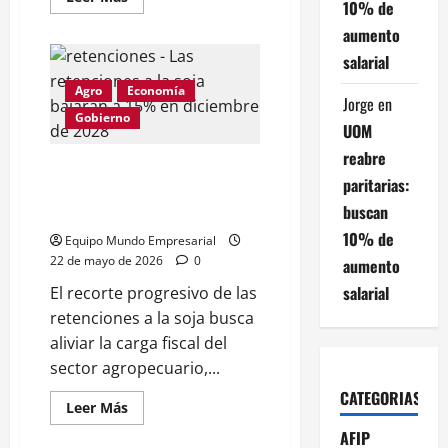
10% de
más
acerca
aumento
de
Qué
salarial
nuevo
billete
Agro
Economía
de
Jorge
en
mayor
Gobierno
denominación
UOM
necesita
la
reabre
economía
Las retenciones a la soja
argentina,
paritarias:
bajarán a 15% en diciembre de
según
expertos
buscan
2028
10% de
Equipo Mundo Empresarial
22 de mayo de 2026
0
aumento
salarial
El recorte progresivo de las
retenciones a la soja busca
aliviar la carga fiscal del
sector agropecuario,...
CATEGORIAS
Leer
Leer Más
más
acerca
AFIP