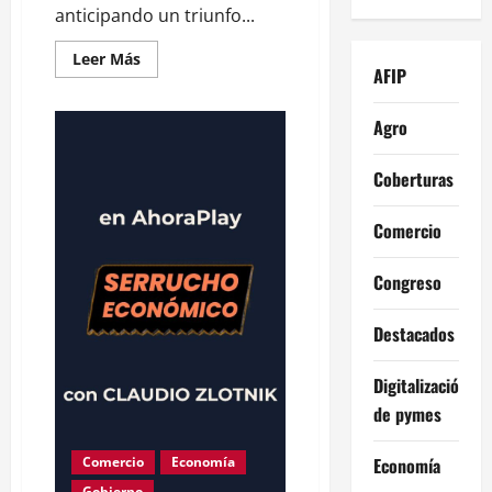
anticipando un triunfo...
Leer
Leer Más
AFIP
más
acerca
de
Luis
Agro
Caputo:
“Este
gobierno
Coberturas
hizo
exactamente
lo
opuesto
Comercio
al
de
Macri
Congreso
en
términos
de
Destacados
política
económica”
Digitalización
de pymes
Economía
Comercio
Economía
Gobierno