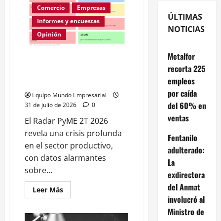
Comercio
Empresas
ÚLTIMAS
Informes y encuestas
NOTICIAS
Opinión
Metalfor
A la mitad de las pymes
recorta 225
argentinas les va mal según la
empleos
ENAC
por caída
Equipo Mundo Empresarial
del 60% en
31 de julio de 2026
0
ventas
El Radar PyME 2T 2026
revela una crisis profunda
Fentanilo
en el sector productivo,
adulterado:
con datos alarmantes
La
sobre...
exdirectora
del Anmat
Leer
Leer Más
más
involucró al
acerca
de
Ministro de
A