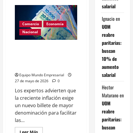
de
salarial
Dont
cry
for
Ignacio
en
me
Sturzenegger
Comercio
Economía
UOM
Nacional
reabre
paritarias:
Qué nuevo billete de mayor
buscan
denominación necesita la
10% de
economía argentina, según
aumento
expertos
salarial
Equipo Mundo Empresarial
27 de mayo de 2026
0
Hector
Los expertos advierten que
Maturano
en
la creciente inflación exige
UOM
un nuevo billete de mayor
reabre
denominación para facilitar
paritarias:
las...
buscan
Leer
Leer Más