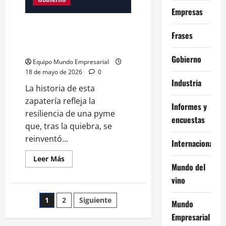
Empresas
De Melconian al Gobierno «la
Frases
economía no se entiende desde
un excel»
Gobierno
Equipo Mundo Empresarial
18 de mayo de 2026
0
Industria
La historia de esta
zapatería refleja la
Informes y
resiliencia de una pyme
encuestas
que, tras la quiebra, se
reinventó...
Internacional
Leer
Leer Más
más
Mundo del
acerca
vino
de
De
Melconian
Paginación
1
2
Siguiente
al
Mundo
Gobierno
«la
Empresarial
de
economía