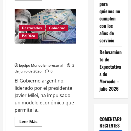
para
acerca
de
quienes no
Día
Internacional
cumplen
de
las
con los
PYMES
Destacados
Gobierno
en
años de
el
Política
servicio
2026:
desafíos
y
Libre circulación de monedas:
Relevamien
políticas
urgentes
qué significa para pymes
to de
Equipo Mundo Empresarial
3
Expectativa
de junio de 2026
0
s de
El Gobierno argentino,
Mercado –
liderado por el presidente
julio 2026
Javier Milei, ha impulsado
un modelo económico que
permite la...
COMENTARIOS
Leer
Leer Más
RECIENTES
más
acerca