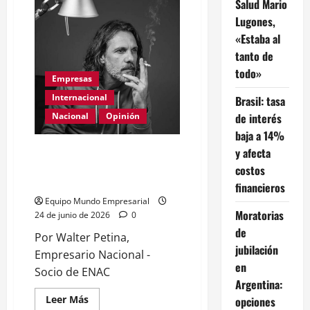
Salud Mario
la
mitad
Lugones,
de
las
«Estaba al
pymes
argentinas
tanto de
les
todo»
va
Empresas
mal
según
Internacional
Brasil: tasa
la
ENAC
de interés
Nacional
Opinión
baja a 14%
Día Internacional de las PYMES
y afecta
en el 2026: desafíos y políticas
costos
urgentes
financieros
Equipo Mundo Empresarial
Moratorias
24 de junio de 2026
0
de
Por Walter Petina,
jubilación
Empresario Nacional -
en
Socio de ENAC
Argentina:
Leer
Leer Más
opciones
más