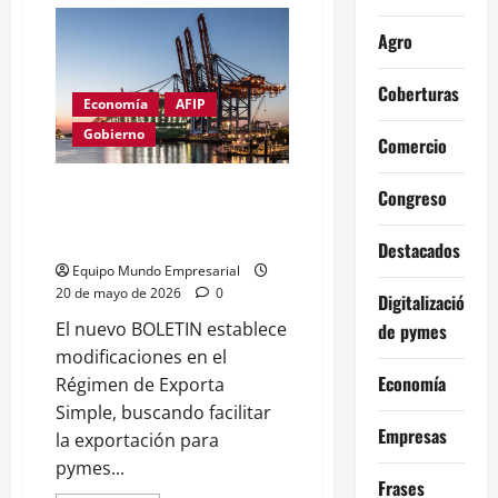
de
Las
retenciones
Agro
a
la
soja
Coberturas
bajarán
Economía
AFIP
a
15%
Gobierno
en
Comercio
diciembre
de
2028
Exporta Simple: cambios en el
Congreso
régimen de exportación
simplificada
Destacados
Equipo Mundo Empresarial
20 de mayo de 2026
0
Digitalización
El nuevo BOLETIN establece
de pymes
modificaciones en el
Economía
Régimen de Exporta
Simple, buscando facilitar
Empresas
la exportación para
pymes...
Frases