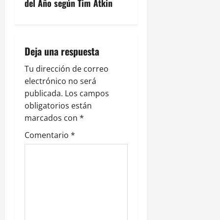
g
del Año según Tim Atkin
a
c
Deja una respuesta
i
Tu dirección de correo
electrónico no será
ó
publicada.
Los campos
n
obligatorios están
marcados con
*
d
Comentario
*
e
e
n
t