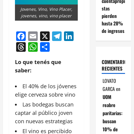
cuentapropi
stas
Jovenes, Vino, Vino Placer,
pierden
jovenes, vino, vino placer
hasta 28%
de ingresos
Facebook
Email
X
Telegram
LinkedIn
Threads
WhatsApp
Compartir
COMENTARIOS
Lo que tenés que
RECIENTES
saber:
LOVATO
El 40% de los jóvenes
GARCA
en
elige cerveza sobre
vino
UOM
Las bodegas buscan
reabre
captar al público joven
paritarias:
buscan
con
nuevas
estrategias
10% de
El vino es percibido