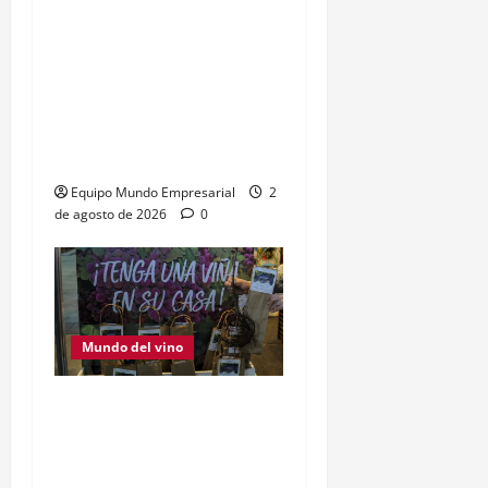
Felipe Pigna presenta
«San Martín y el vino
argentino» en Villa
Devoto el 17 de agosto
¿Dónde conseguir las
entradas?
Equipo Mundo Empresarial
2
de agosto de 2026
0
Mundo del vino
Viñedos urbanos en
Buenos Aires: la
tendencia que crece en