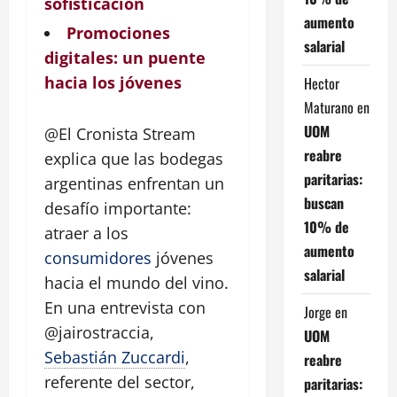
sofisticación
aumento
Promociones
salarial
digitales: un puente
hacia los jóvenes
Hector
Maturano
en
UOM
@El Cronista Stream
reabre
explica que las bodegas
paritarias:
argentinas enfrentan un
buscan
desafío importante:
10% de
atraer a los
aumento
consumidores
jóvenes
salarial
hacia el mundo del vino.
En una entrevista con
Jorge
en
@jairostraccia,
UOM
Sebastián Zuccardi
,
reabre
referente del sector,
paritarias: