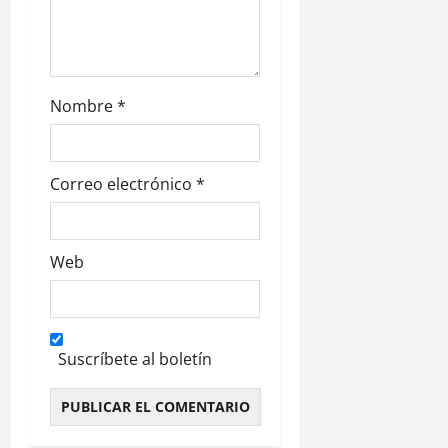
r
a
d
Nombre
*
a
s
Correo electrónico
*
Web
Suscríbete al boletín
Alternative: