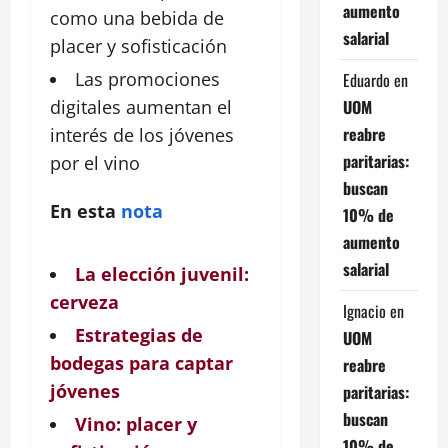
aumento
como una bebida de
salarial
placer y sofisticación
Las promociones
Eduardo
en
UOM
digitales
aumentan
el
reabre
interés de los jóvenes
paritarias:
por el vino
buscan
En esta
nota
10% de
aumento
salarial
La elección juvenil:
cerveza
Ignacio
en
Estrategias de
UOM
bodegas para captar
reabre
jóvenes
paritarias:
buscan
Vino: placer y
10% de