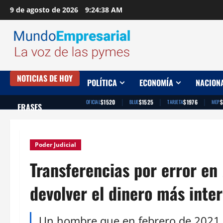
Saltar
9 de agosto de 2026
9:24:39 AM
al
contenido
NOTICIAS DE HOY
POLÍTICA
ECONOMÍA
NACION
|
|
|
$1520
$1525
$1976
$
OFICIAL
BLUE
TARJETA
MEP
FRASES
Poder Judicial
Transferencias por error e
devolver el dinero más inte
Un hombre que en febrero de 2021 r