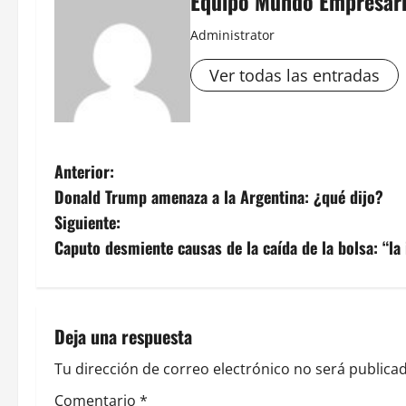
Equipo Mundo Empresari
Administrator
Ver todas las entradas
N
Anterior:
Donald Trump amenaza a la Argentina: ¿qué dijo?
a
Siguiente:
v
Caputo desmiente causas de la caída de la bolsa: “la
e
g
Deja una respuesta
a
Tu dirección de correo electrónico no será publicad
c
Comentario
*