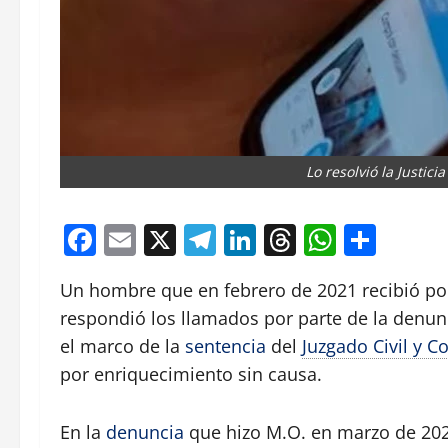
Lo resolvió la Justicia
Facebook
Email
X
Telegram
LinkedIn
Threads
Whats
Comp
Un hombre que en febrero de 2021 recibió por
respondió los llamados por parte de la denu
el marco de la
sentencia
del
Juzgado Civil y C
por enriquecimiento sin causa.
En la
denuncia
que hizo M.O. en marzo de 2022