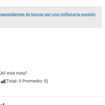
 expresidentes de Sancor por una millonaria evasión
útil esta nota?
[
Total
:
0
Promedio
:
0
]