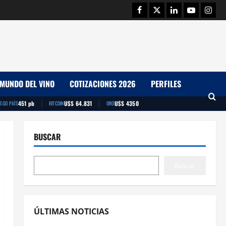
Facebook
Twitter
Linkedin
Youtube
Insta
MUNDO DEL VINO
COTIZACIONES 2026
PERFILES
|
|
451 pb
U$S 64.831
U$S 4350
ESGO PAÍS
BITCOIN
ORO
BUSCAR
Buscar
ÚLTIMAS NOTICIAS