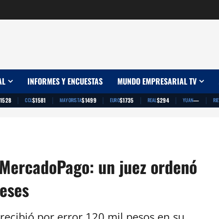
AL
INFORMES Y ENCUESTAS
MUNDO EMPRESARIAL TV
|
|
|
|
|
|
1528
$1581
$1499
$1735
$294
—
CCL
MAYORISTA
EURO
REAL
YUAN
RI
n MercadoPago: un juez ordenó
reses
ecibió por error 120 mil pesos en su