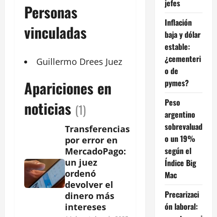
jefes
Personas
Inflación
vinculadas
baja y dólar
estable:
¿cementeri
Guillermo
Drees
Juez
o de
pymes?
Apariciones en
Peso
noticias
(1)
argentino
sobrevaluad
Transferencias
o un 19%
por error en
según el
MercadoPago:
un juez
Índice Big
ordenó
Mac
devolver el
Precarizaci
dinero más
ón laboral:
intereses