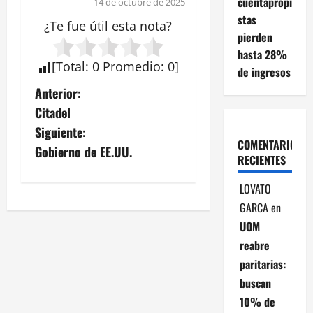
cuentapropi
14 de octubre de 2025
stas
¿Te fue útil esta
nota
?
pierden
hasta 28%
[
Total
:
0
Promedio
:
0
]
de ingresos
N
Anterior:
Citadel
a
Siguiente:
COMENTARIOS
v
Gobierno de EE.UU.
RECIENTES
e
LOVATO
g
GARCA
en
UOM
a
reabre
paritarias:
c
buscan
i
10% de