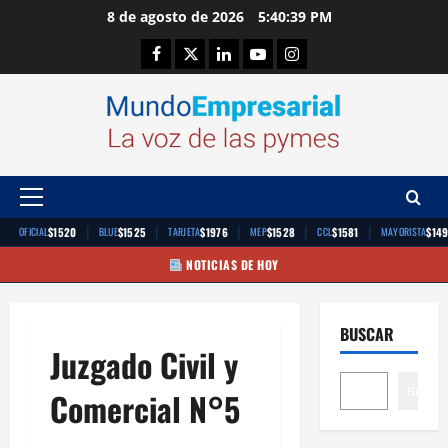
Saltar
8 de agosto de 2026
5:40:40 PM
al
Facebook
Twitter
Linkedin
Youtube
Instagram
contenido
Menú
principal
|
|
|
|
|
$1520
$1525
$1976
$1528
$1581
$14
OFICIAL
BLUE
TARJETA
MEP
CCL
MAYORISTA
NOTICIAS DE HOY
BUSCAR
Juzgado Civil y
Buscar
Comercial N°5