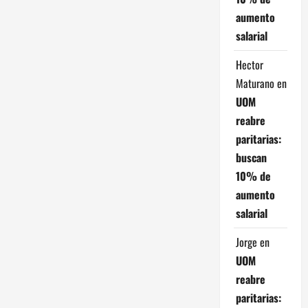
aumento
s
salarial
Hector
Maturano
en
UOM
reabre
paritarias:
buscan
10% de
aumento
salarial
Jorge
en
UOM
reabre
paritarias: