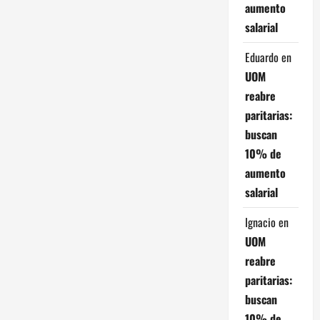
aumento
ó
salarial
n
Eduardo
en
d
UOM
reabre
e
paritarias:
e
buscan
10% de
n
aumento
t
salarial
r
Ignacio
en
UOM
a
reabre
paritarias:
d
buscan
a
10% de