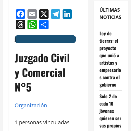
ÚLTIMAS
Facebook
Email
X
Telegram
LinkedIn
NOTICIAS
Threads
WhatsApp
Compartir
Ley de
J
tierras: el
proyecto
Juzgado Civil
que unió a
artistas y
y Comercial
empresario
s contra el
N°5
gobierno
Solo 2 de
cada 10
Organización
jóvenes
quieren ser
1 personas vinculadas
sus propios