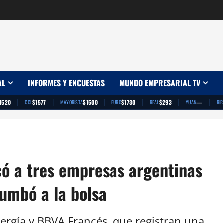
AL
INFORMES Y ENCUESTAS
MUNDO EMPRESARIAL TV
|
|
|
|
|
|
1520
$1577
$1500
$1730
$293
—
CCL
MAYORISTA
EURO
REAL
YUAN
RIE
ó a tres empresas argentinas
umbó a la bolsa
ergía y BBVA Francés, que registran una