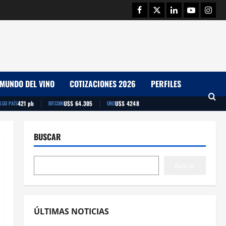
Facebook
Twitter
Linkedin
Youtube
Insta
MUNDO DEL VINO
COTIZACIONES 2026
PERFILES
|
|
421 pb
U$S 64.305
U$S 4248
SGO PAÍS
BITCOIN
ORO
BUSCAR
Buscar
ÚLTIMAS NOTICIAS