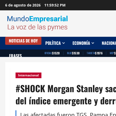
Saltar
6 de agosto de 2026
11:59:53 PM
al
contenido
NOTICIAS DE HOY
POLÍTICA
ECONOMÍA
NACION
|
|
|
$1520
$1530
$1976
$
OFICIAL
BLUE
TARJETA
MEP
FRASES
Internacional
#SHOCK Morgan Stanley sac
del índice emergente y derr
Las afectadas fueron TGS, Pampa En