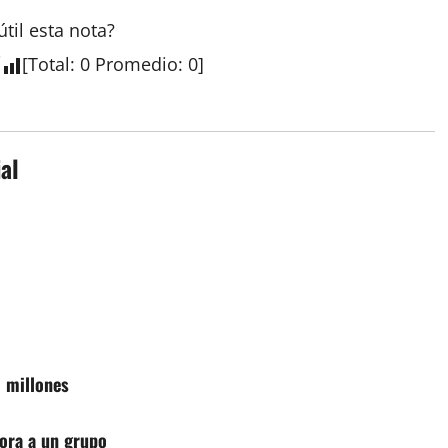
útil esta
nota
?
[
Total
:
0
Promedio
:
0
]
al
6 millones
ora a un grupo