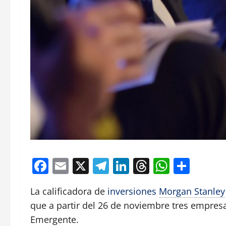
Facebook
Email
X
Telegram
LinkedIn
Threads
Whats
Comp
La calificadora de
inversiones
Morgan Stanley
que a partir del 26 de noviembre tres empresa
Emergente.