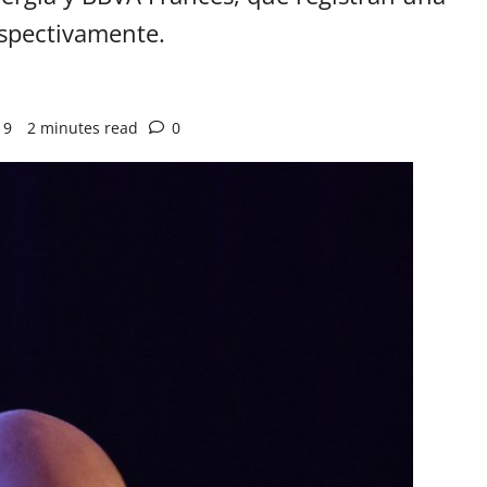
espectivamente.
19
2 minutes read
0