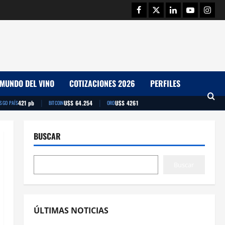
Facebook
Twitter
Linkedin
Youtube
Insta
MUNDO DEL VINO
COTIZACIONES 2026
PERFILES
|
|
421 pb
U$S 64.254
U$S 4261
ESGO PAÍS
BITCOIN
ORO
BUSCAR
Buscar
ÚLTIMAS NOTICIAS