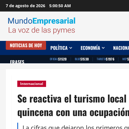
Saltar
7 de agosto de 2026
5:00:51 AM
al
contenido
NOTICIAS DE HOY
POLÍTICA
ECONOMÍA
NACION
|
|
|
$1520
$1530
$1976
$
OFICIAL
BLUE
TARJETA
MEP
FRASES
Internacional
Se reactiva el turismo loca
quincena con una ocupació
La cifras que dejaron los primeros 