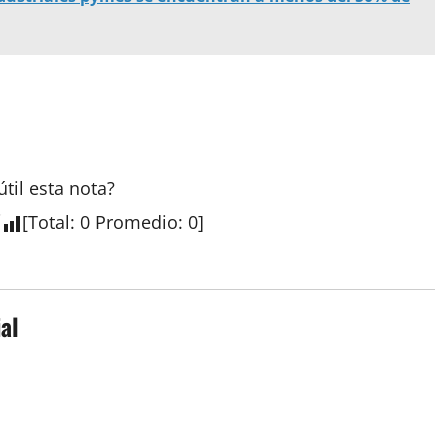
útil esta
nota
?
[
Total
:
0
Promedio
:
0
]
al