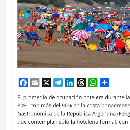
Facebook
Email
X
Telegram
LinkedIn
Threads
Whats
Comp
El promedio de ocupación hotelera durante l
80%, con más del 90% en la costa bonaerense
Gastronómica de la República Argentina (Fehgra
que contemplan sólo la hotelería formal, con 