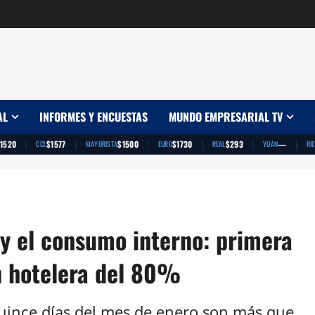
AL
INFORMES Y ENCUESTAS
MUNDO EMPRESARIAL TV
|
|
|
|
|
|
1520
$1577
$1500
$1730
$293
—
CCL
MAYORISTA
EURO
REAL
YUAN
RI
l y el consumo interno: primera
n hotelera del 80%
quince días del mes de enero son más que