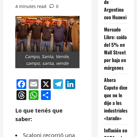
de
4 minutes read
0
Argentina
con Huawei
Mercado
Libre: caída
del 5% en
Wall Street
Campo, Santa, Vende,
por baja en
campo, santa, vende
márgenes
Ahora
Facebook
Email
X
Telegram
LinkedIn
Caputo dice
Threads
WhatsApp
Compartir
que no le
dijo a los
industriales
Lo que tenés que
«tarado»
saber:
Inflación en
Scaloni
recorrió una