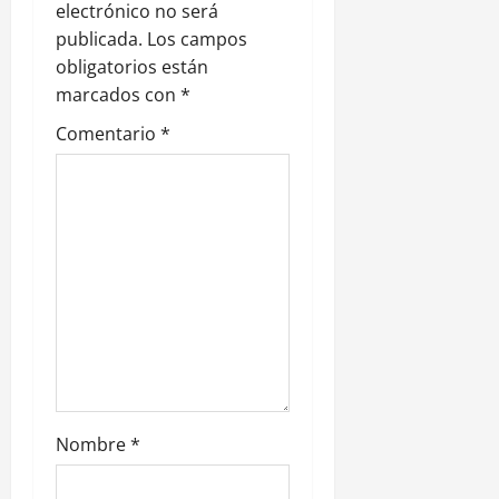
electrónico no será
n
publicada.
Los campos
obligatorios están
d
marcados con
*
e
Comentario
*
e
n
t
r
a
d
Nombre
*
a