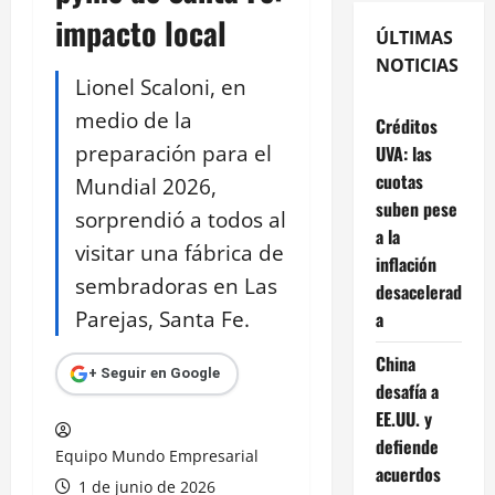
impacto local
ÚLTIMAS
NOTICIAS
Lionel Scaloni, en
medio de la
Créditos
preparación para el
UVA: las
cuotas
Mundial 2026,
suben pese
sorprendió a todos al
a la
visitar una fábrica de
inflación
sembradoras en Las
desacelerad
Parejas, Santa Fe.
a
China
+ Seguir en Google
desafía a
EE.UU. y
defiende
Equipo Mundo Empresarial
acuerdos
1 de junio de 2026