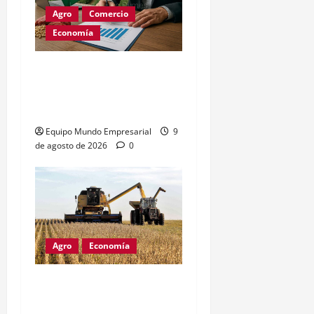
Agro
Comercio
Economía
Brasil busca liderar
estándares de soya y
carne sin deforestación
Equipo Mundo Empresarial
9
de agosto de 2026
0
Agro
Economía
Derechos de exportación:
el freno al crecimiento