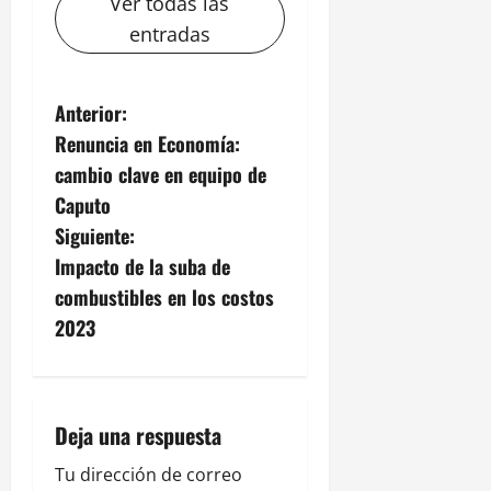
Ver todas las
entradas
N
Anterior:
Renuncia en Economía:
a
cambio clave en equipo de
v
Caputo
Siguiente:
e
Impacto de la suba de
g
combustibles en los costos
2023
a
c
i
Deja una respuesta
ó
Tu dirección de correo