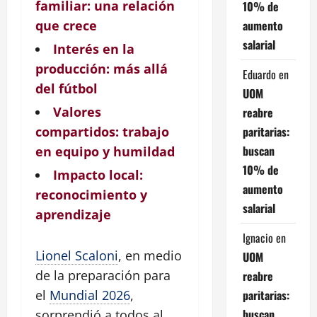
familiar: una relación
10% de
aumento
que crece
salarial
Interés en la
producción: más allá
Eduardo
en
del fútbol
UOM
Valores
reabre
paritarias:
compartidos: trabajo
buscan
en equipo y humildad
10% de
Impacto local:
aumento
reconocimiento y
salarial
aprendizaje
Ignacio
en
Lionel Scaloni
, en medio
UOM
de la preparación para
reabre
paritarias:
el
Mundial 2026
,
buscan
sorprendió a todos al