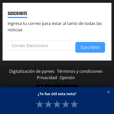
SUSCRIBITE
Ingresa tu correo para estar al tanto de todas las
noticias
Suscribite
Alternative:
Digitalización de pymes
Términos y condiciones
Privacidad
Opinión
Facebook
Twitter
Linkedin
Youtube
Instagram
✕
¿Te fue útil esta nota?
★
★
★
★
★
Copyright © Todos los derechos reservados.
|
MoreNews
por AF themes.