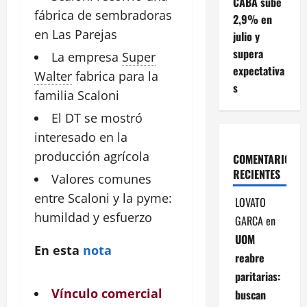
CABA sube
fábrica de sembradoras
2,9% en
en Las Parejas
julio y
supera
La
empresa
Super
expectativa
Walter
fabrica para la
s
familia Scaloni
El DT se mostró
interesado en la
producción
agrícola
COMENTARIOS
RECIENTES
Valores comunes
entre Scaloni y la
pyme
:
LOVATO
humildad y esfuerzo
GARCA
en
UOM
En esta
nota
reabre
paritarias:
Vínculo comercial
buscan