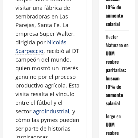
10% de
visitar una fábrica de
aumento
sembradoras en Las
salarial
Parejas, Santa Fe. La
empresa Super Walter,
Hector
dirigida por
Nicolás
Maturano
en
Scarpeccio
, recibió al DT
UOM
campeón del mundo,
reabre
quien mostró un interés
paritarias:
genuino por el proceso
buscan
productivo agrícola. Esta
10% de
visita resalta el vínculo
aumento
entre el fútbol y el
salarial
sector
agroindustrial
, y
Jorge
en
cómo las pymes pueden
UOM
ser parte de historias
reabre
inspiradoras.