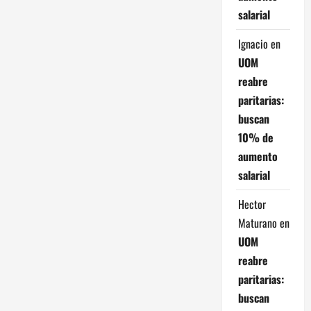
e
salarial
n
Ignacio
en
t
UOM
reabre
r
paritarias:
a
buscan
10% de
d
aumento
a
salarial
s
Hector
Maturano
en
UOM
reabre
paritarias:
buscan