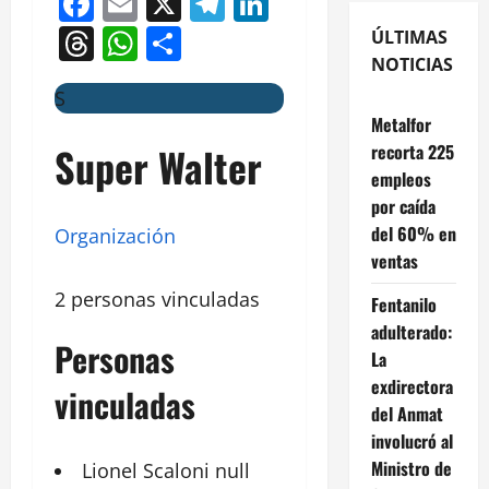
Facebook
Email
X
Telegram
LinkedIn
Threads
WhatsApp
Compartir
ÚLTIMAS
NOTICIAS
S
Metalfor
Super Walter
recorta 225
empleos
por caída
del 60% en
Organización
ventas
2 personas vinculadas
Fentanilo
adulterado:
Personas
La
exdirectora
vinculadas
del Anmat
involucró al
Ministro de
Lionel
Scaloni
null