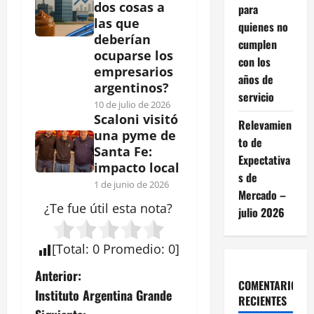
dos cosas a
para
las que
quienes no
deberían
cumplen
ocuparse los
con los
empresarios
años de
argentinos?
servicio
10 de julio de 2026
Scaloni visitó
Relevamien
una pyme de
to de
Santa Fe:
Expectativa
impacto local
s de
1 de junio de 2026
Mercado –
¿Te fue útil esta
nota
?
julio 2026
[
Total
:
0
Promedio
:
0
]
N
Anterior:
COMENTARIOS
Instituto Argentina Grande
RECIENTES
a