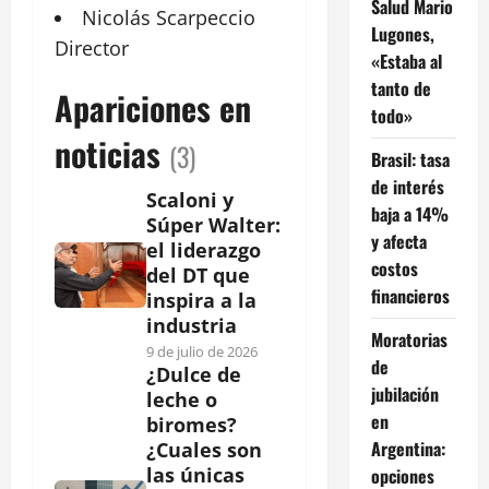
Salud Mario
Nicolás
Scarpeccio
Lugones,
Director
«Estaba al
tanto de
Apariciones en
todo»
noticias
(3)
Brasil: tasa
de interés
Scaloni y
baja a 14%
Súper Walter:
y afecta
el liderazgo
costos
del DT que
financieros
inspira a la
industria
Moratorias
9 de julio de 2026
de
¿Dulce de
jubilación
leche o
en
biromes?
Argentina:
¿Cuales son
las únicas
opciones