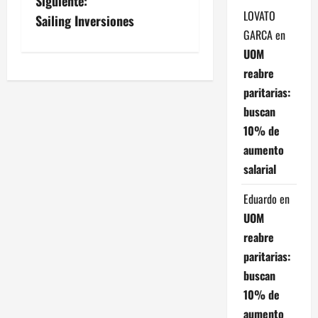
Siguiente:
LOVATO
v
Sailing Inversiones
GARCA
en
e
UOM
reabre
g
paritarias:
a
buscan
10% de
c
aumento
i
salarial
ó
Eduardo
en
UOM
n
reabre
d
paritarias:
buscan
e
10% de
aumento