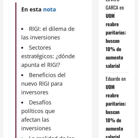
GARCA
en
En esta
nota
UOM
reabre
RIGI: el dilema de
paritarias:
las inversiones
buscan
Sectores
10% de
estratégicos: ¿dónde
aumento
apunta el RIGI?
salarial
Beneficios del
Eduardo
en
nuevo RIGI para
UOM
inversores
reabre
Desafíos
paritarias:
políticos que
buscan
afectan las
10% de
inversiones
aumento
salarial