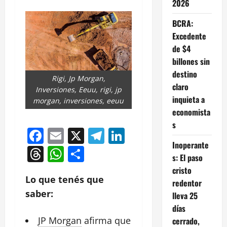
2026
BCRA:
Excedente
de $4
billones sin
destino
Rigi, Jp Morgan,
claro
Inversiones, Eeuu, rigi, jp
inquieta a
morgan, inversiones, eeuu
economista
s
Facebook
Email
X
Telegram
LinkedIn
Inoperante
Threads
WhatsApp
Compartir
s: El paso
cristo
Lo que tenés que
redentor
saber:
lleva 25
días
JP Morgan
afirma que
cerrado,