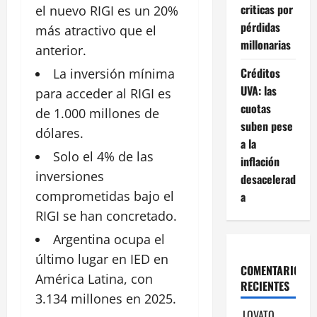
criticas por
el
nuevo
RIGI es un 20%
pérdidas
más atractivo que el
millonarias
anterior.
Créditos
La
inversión
mínima
UVA: las
para acceder al RIGI es
cuotas
de 1.000 millones de
suben pese
dólares.
a la
Solo el 4% de las
inflación
inversiones
desacelerad
comprometidas bajo el
a
RIGI se han concretado.
Argentina
ocupa el
último lugar en IED en
COMENTARIOS
América Latina, con
RECIENTES
3.134 millones en 2025.
LOVATO