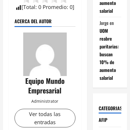
aumento
[
Total
:
0
Promedio
:
0
]
salarial
ACERCA DEL AUTOR
Jorge
en
UOM
reabre
paritarias:
buscan
10% de
aumento
salarial
Equipo Mundo
Empresarial
Administrator
CATEGORIAS
Ver todas las
AFIP
entradas