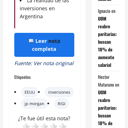
La realidad de las
inversiones en
Ignacio
en
Argentina
UOM
reabre
paritarias:
Leer
nota
buscan
completa
10% de
aumento
Fuente
:
Ver nota original
salarial
Hector
Etiquetas
Maturano
en
UOM
EEUU
inversiones
reabre
jp morgan
RIGI
paritarias:
buscan
¿Te fue útil esta nota?
10% de