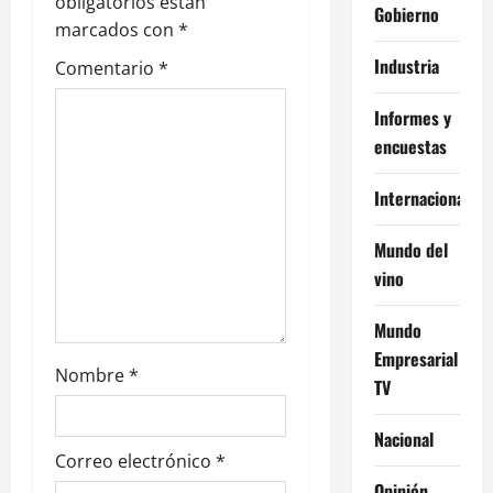
obligatorios están
d
Gobierno
marcados con
*
e
Industria
Comentario
*
e
Informes y
encuestas
n
Internacional
t
r
Mundo del
vino
a
Mundo
d
Empresarial
Nombre
*
a
TV
s
Nacional
Correo electrónico
*
Opinión