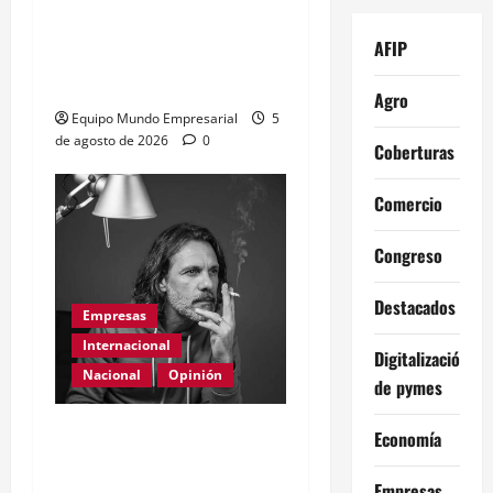
Renovación del acuerdo
AFIP
de swap entre Argentina y
China
Agro
Equipo Mundo Empresarial
5
de agosto de 2026
0
Coberturas
Comercio
Congreso
Destacados
Empresas
Internacional
Digitalización
Nacional
Opinión
de pymes
Día Internacional de las
Economía
PYMES en el 2026:
Empresas