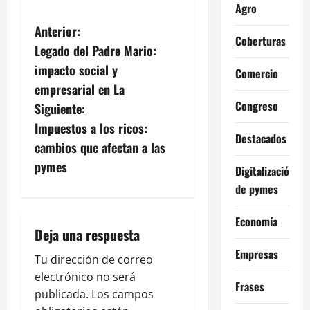
Agro
N
Anterior:
Coberturas
Legado del Padre Mario:
a
impacto social y
Comercio
v
empresarial en La
Congreso
Siguiente:
e
Impuestos a los ricos:
Destacados
g
cambios que afectan a las
pymes
Digitalización
a
de pymes
c
Economía
i
Deja una respuesta
Empresas
ó
Tu dirección de correo
electrónico no será
Frases
n
publicada.
Los campos