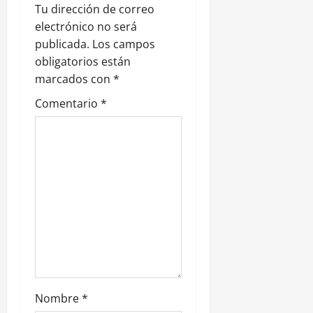
i
Tu dirección de correo
electrónico no será
ó
publicada.
Los campos
n
obligatorios están
marcados con
*
d
Comentario
*
e
e
n
t
r
a
d
Nombre
*