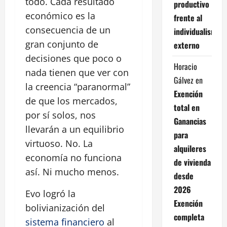
todo. Cada resultado
productivo
económico es la
frente al
consecuencia de un
individualismo
gran conjunto de
externo
decisiones que poco o
Horacio
nada tienen que ver con
Gálvez
en
la creencia “paranormal”
Exención
de que los mercados,
total en
por sí solos, nos
Ganancias
llevarán a un equilibrio
para
virtuoso. No. La
alquileres
economía no funciona
de vivienda
así. Ni mucho menos.
desde
2026
Evo logró la
Exención
bolivianización del
completa
sistema financiero
al