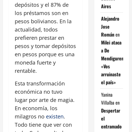
depósitos y el 87% de
Aires
los préstamos son en
Alejandro
pesos bolivianos. En la
Jose
actualidad, todos
Román
en
prefieren prestar en
Milei ataca
pesos y tomar depósitos
a De
en pesos porque es una
Mendiguren:
moneda fuerte y
«Vos
rentable.
arruinaste
el país»
Esta transformación
económica no tuvo
Yanina
lugar por arte de magia.
Villalba
en
En economía, los
Despertar
milagros no
existen
.
el
Todo tiene que ver con
entramado