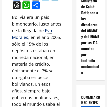
Ministerio
Threads
WhatsApp
Compartir
de Salud:
Detienen a
Bolivia era un país
los
bimonetario. Justo antes
directores
del ANMAT
de la llegada de
Evo
y del INAME
Morales
, en el año 2005,
por las 114
sólo el 15% de los
muertes
depósitos estaban en
por
moneda nacional; en
fentanilo
materia de crédito,
contaminad
únicamente el 7% se
o
otorgaba en pesos
bolivianos. En esos
años, siempre bajo
COMENTARIOS
gobiernos neoliberales,
RECIENTES
todo el mundo usaba el