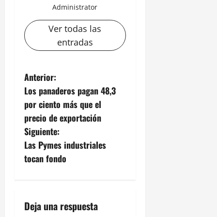
Administrator
Ver todas las
entradas
N
Anterior:
Los panaderos pagan 48,3
a
por ciento más que el
v
precio de exportación
Siguiente:
e
Las Pymes industriales
g
tocan fondo
a
c
Deja una respuesta