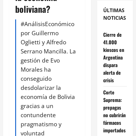
boliviana?
ÚLTIMAS
NOTICIAS
#AnálisisEconómico
por Guillermo
Cierre de
Oglietti y Alfredo
41.000
kioscos en
Serrano Mancilla. La
Argentina
gestión de Evo
dispara
Morales ha
alerta de
conseguido
crisis
desdolarizar la
Corte
economía de Bolivia
Suprema:
gracias a un
prepagas
contundente
no cubrirán
fármacos
pragmatismo y
importados
voluntad