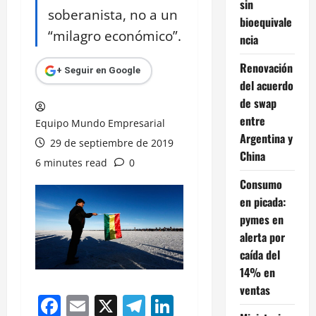
sin
soberanista, no a un
bioequivale
“milagro económico”.
ncia
Renovación
+ Seguir en Google
del acuerdo
de swap
entre
Equipo Mundo Empresarial
Argentina y
29 de septiembre de 2019
China
6 minutes read
0
Consumo
en picada:
pymes en
alerta por
caída del
14% en
ventas
Facebook
Email
X
Telegram
LinkedIn