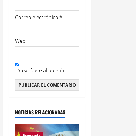
a
s
Correo electrónico
*
Web
Suscríbete al boletín
Alternative:
NOTICIAS RELACIONADAS
Economía