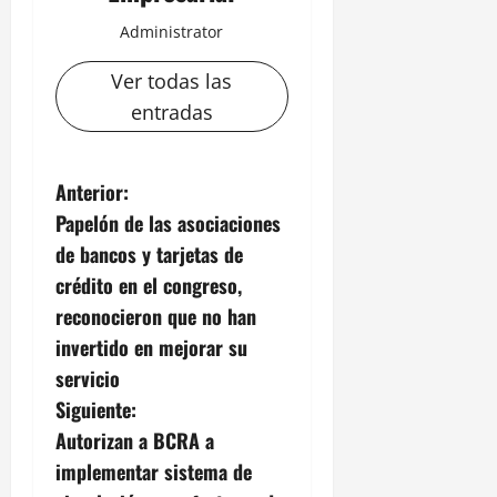
Administrator
Ver todas las
entradas
N
Anterior:
Papelón de las asociaciones
a
de bancos y tarjetas de
v
crédito en el congreso,
reconocieron que no han
e
invertido en mejorar su
g
servicio
Siguiente:
a
Autorizan a BCRA a
c
implementar sistema de