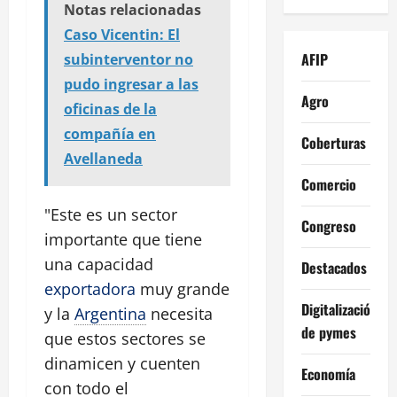
Notas relacionadas
Caso Vicentin: El
AFIP
subinterventor no
pudo ingresar a las
Agro
oficinas de la
compañía en
Coberturas
Avellaneda
Comercio
"Este es un sector
Congreso
importante que tiene
una capacidad
Destacados
exportadora
muy grande
Digitalización
y la
Argentina
necesita
de pymes
que estos sectores se
dinamicen y cuenten
Economía
con todo el