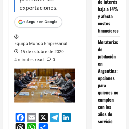
de interés
exportaciones.
baja a 14%
y afecta
+ Seguir en Google
costos
financieros
Moratorias
Equipo Mundo Empresarial
de
15 de octubre de 2020
jubilación
4 minutes read
0
en
Argentina:
opciones
para
quienes no
cumplen
con los
años de
Facebook
Email
X
Telegram
LinkedIn
servicio
Threads
WhatsApp
Compartir