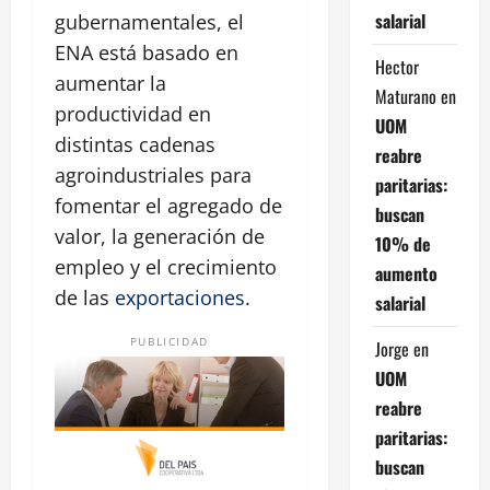
salarial
gubernamentales, el
ENA está basado en
Hector
aumentar la
Maturano
en
productividad en
UOM
distintas cadenas
reabre
agroindustriales para
paritarias:
fomentar el agregado de
buscan
valor, la generación de
10% de
empleo y el crecimiento
aumento
de las
exportaciones
.
salarial
PUBLICIDAD
Jorge
en
UOM
reabre
paritarias:
buscan