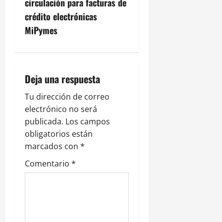
circulación para facturas de
i
crédito electrónicas
ó
MiPymes
n
d
Deja una respuesta
e
Tu dirección de correo
electrónico no será
e
publicada.
Los campos
n
obligatorios están
marcados con
*
t
Comentario
*
r
a
d