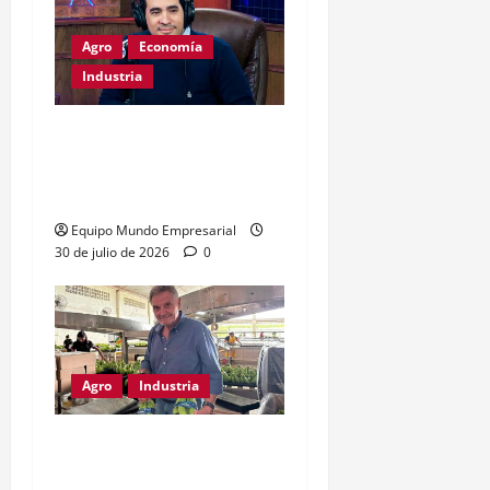
Agro
Economía
Industria
Dólar a $1800:
exportadores optimistas,
consumo en riesgo
Equipo Mundo Empresarial
30 de julio de 2026
0
Agro
Industria
Derogación sanitaria:
riesgo para la producción