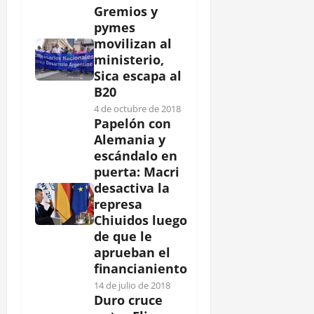
Gremios y
pymes
movilizan al
ministerio,
Sica escapa al
B20
4 de octubre de 2018
Papelón con
Alemania y
escándalo en
puerta: Macri
desactiva la
represa
Chiuidos luego
de que le
aprueban el
financianiento
14 de julio de 2018
Duro cruce