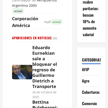
controlador de
Aeropuertos
reabre
Argentina 2000
paritarias:
actual
buscan
Corporación
10% de
null
actual
América
aumento
salarial
APARICIONES EN NOTICIAS
(33)
Eduardo
Eurnekian
sale a
CATEGORIAS
bloquear el
AFIP
regreso de
Guillermo
Agro
Dietrich a
Transporte
Coberturas
26 de octubre de
2025
Bettina
Comercio
Bulgheroni: