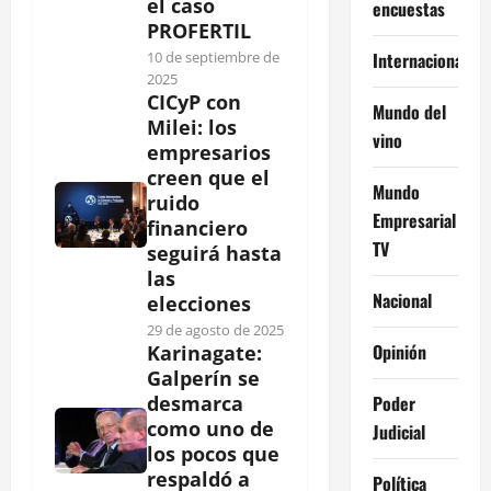
el caso
encuestas
PROFERTIL
Internacional
10 de septiembre de
2025
CICyP con
Mundo del
Milei: los
vino
empresarios
creen que el
Mundo
ruido
Empresarial
financiero
TV
seguirá hasta
las
Nacional
elecciones
29 de agosto de 2025
Opinión
Karinagate:
Galperín se
Poder
desmarca
como uno de
Judicial
los pocos que
respaldó a
Política