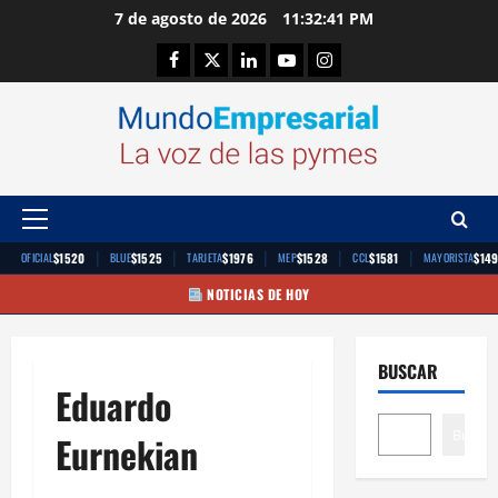
Saltar
7 de agosto de 2026
11:32:42 PM
al
Facebook
Twitter
Linkedin
Youtube
Instagram
contenido
Menú
principal
|
|
|
|
|
$1520
$1525
$1976
$1528
$1581
$14
OFICIAL
BLUE
TARJETA
MEP
CCL
MAYORISTA
NOTICIAS DE HOY
BUSCAR
Eduardo
Buscar
Eurnekian