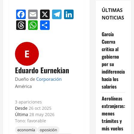
ÚLTIMAS
Facebook
Email
X
Telegram
LinkedIn
NOTICIAS
Threads
WhatsApp
Compartir
García
Cuerva
critica al
E
gobierno
por su
Eduardo Eurnekian
indiferencia
hacia los
Dueño de
Corporación
salarios
América
Aerolíneas
3 apariciones
extranjeras:
Desde
26 oct 2025
menos
Última
28 may 2026
trámites y
Tono: favorable
más vuelos
economía
oposición