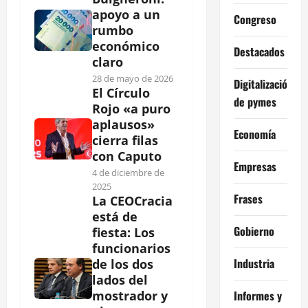
apoyo a un
Congreso
rumbo
económico
Destacados
claro
28 de mayo de 2026
Digitalización
El Círculo
de pymes
Rojo «a puro
aplausos»
Economía
cierra filas
con Caputo
Empresas
4 de diciembre de
2025
Frases
La CEOCracia
está de
Gobierno
fiesta: Los
funcionarios
Industria
de los dos
lados del
Informes y
mostrador y