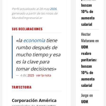
buscan
Perfil actualizado al 28 may
2026
,
10% de
generado a partir de las notas de
aumento
MundoEmpresarial.ar
salarial
SUS DECLARACIONES
Hector
«la
economía
tiene
Maturano
en
UOM
rumbo después de
reabre
mucho tiempo y esa
paritarias:
es la clave para
buscan
tomar decisiones»
10% de
4 dic
2025
·
ver la nota
aumento
salarial
TRAYECTORIA
Jorge
en
Corporación América
UOM