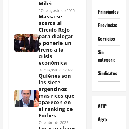
Milei
27 de agosto de 2025
Principales
Massa se
acerca al
Provincias
Círculo Rojo
para dialogar
Servicios
y ponerle un
freno a la
Sin
crisis
categoría
económica
9 de agosto de 2022
Sindicatos
Quiénes son
los siete
argentinos
más ricos que
aparecen en
AFIP
el ranking de
Forbes
Agro
7 de abril de 2022
Los ganadores