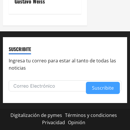
v
Gustavo Weiss
e
g
a
c
SUSCRIBITE
i
Ingresa tu correo para estar al tanto de todas las
noticias
ó
n
Suscribite
d
Alternative:
e
Digitalización de pymes
Términos y condiciones
e
Privacidad
Opinión