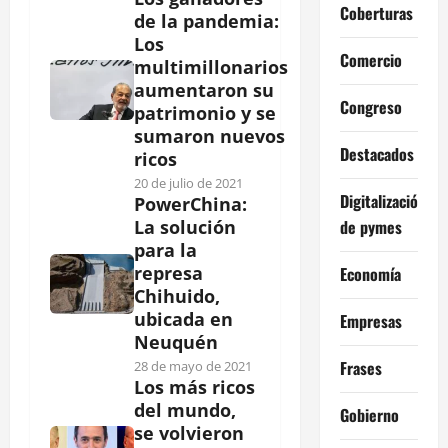
Coberturas
de la pandemia:
Los
Comercio
multimillonarios
aumentaron su
Congreso
patrimonio y se
sumaron nuevos
Destacados
ricos
20 de julio de 2021
Digitalización
PowerChina:
de pymes
La solución
para la
represa
Economía
Chihuido,
ubicada en
Empresas
Neuquén
Frases
28 de mayo de 2021
Los más ricos
del mundo,
Gobierno
se volvieron