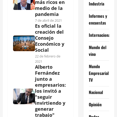
más ricos en
Industria
medio de la
pandemia
Informes y
7 de abril de 2021
encuestas
Es oficial la
creación del
Internacional
Consejo
Económico y
Mundo del
Social
vino
22 de febrero de
2021
Mundo
Alberto
Fernández
Empresarial
junto a
TV
empresarios:
los invitó a
Nacional
"seguir
invirtiendo y
Opinión
generar
trabajo"
Poder