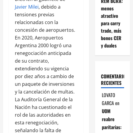
REM BCRA:
Javier Milei
, debido a
menos
tensiones previas
atractivo
relacionadas con la
para carry
concesión de aeropuertos.
trade, más
bonos CER
En 2020, Aeropuertos
y duales
Argentina 2000 logró una
renegociación anticipada
de su contrato,
extendiendo su vigencia
COMENTARIOS
por diez años a cambio de
RECIENTES
un paquete de inversiones
y la cancelación de multas.
LOVATO
La Auditoría General de la
GARCA
en
Nación ha cuestionado el
UOM
rol de las autoridades en
reabre
esta renegociación,
paritarias:
señalando la falta de