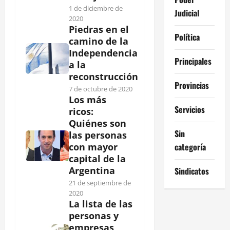
1 de diciembre de
Judicial
2020
Piedras en el
Política
camino de la
Independencia
Principales
a la
reconstrucción
Provincias
7 de octubre de 2020
Los más
Servicios
ricos:
Quiénes son
Sin
las personas
categoría
con mayor
capital de la
Argentina
Sindicatos
21 de septiembre de
2020
La lista de las
personas y
empresas