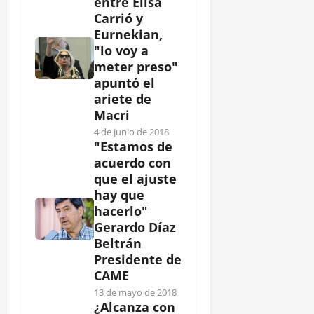
entre Elisa
Carrió y
Eurnekian,
"lo voy a
meter preso"
apuntó el
ariete de
Macri
4 de junio de 2018
"Estamos de
acuerdo con
que el ajuste
hay que
hacerlo"
Gerardo Díaz
Beltrán
Presidente de
CAME
13 de mayo de 2018
¿Alcanza con