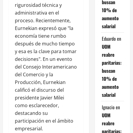
buscan
rigurosidad técnica y
10% de
administrativa en el
aumento
proceso. Recientemente,
salarial
Eurnekian expresó que "la
economía tiene rumbo
Eduardo
en
después de mucho tiempo
UOM
y esa es la clave para tomar
reabre
decisiones". En un evento
paritarias:
del Consejo Interamericano
buscan
del Comercio y la
10% de
Producción, Eurnekian
aumento
calificó el discurso del
salarial
presidente Javier Milei
como esclarecedor,
Ignacio
en
destacando su
UOM
participación en el ámbito
reabre
empresarial.
paritarias: