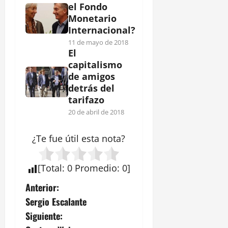
el Fondo
Monetario
Internacional?
11 de mayo de 2018
El
capitalismo
de amigos
detrás del
tarifazo
20 de abril de 2018
¿Te fue útil esta
nota
?
[
Total
:
0
Promedio
:
0
]
N
Anterior:
Sergio Escalante
a
Siguiente: