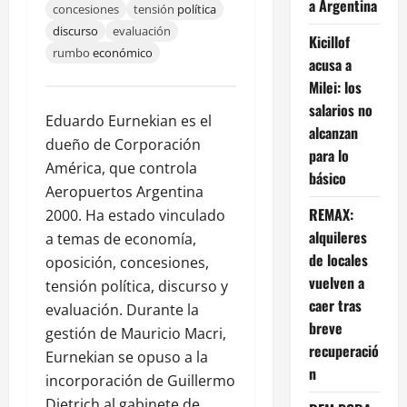
a Argentina
concesiones
tensión
política
discurso
evaluación
Kicillof
rumbo
económico
acusa a
Milei: los
salarios no
Eduardo Eurnekian es el
alcanzan
dueño de Corporación
para lo
América, que controla
básico
Aeropuertos Argentina
REMAX:
2000. Ha estado vinculado
alquileres
a temas de economía,
de locales
oposición, concesiones,
vuelven a
tensión política, discurso y
caer tras
evaluación. Durante la
breve
gestión de Mauricio Macri,
recuperació
Eurnekian se opuso a la
n
incorporación de Guillermo
Dietrich al gabinete de