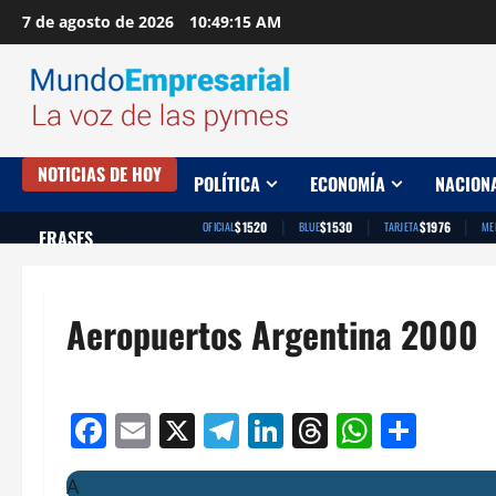
Saltar
7 de agosto de 2026
10:49:16 AM
al
contenido
NOTICIAS DE HOY
POLÍTICA
ECONOMÍA
NACION
|
|
|
$1520
$1530
$1976
OFICIAL
BLUE
TARJETA
ME
FRASES
Aeropuertos Argentina 2000
Facebook
Email
X
Telegram
LinkedIn
Threads
Whats
Comp
A