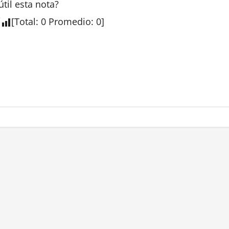
útil esta
nota
?
[
Total
:
0
Promedio
:
0
]