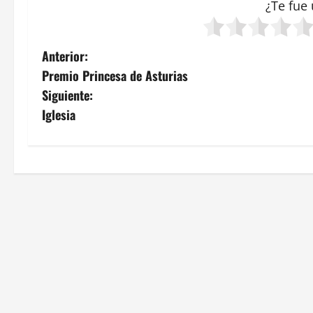
¿Te fue 
N
Anterior:
Premio Princesa de Asturias
a
Siguiente:
v
Iglesia
e
g
a
c
i
ó