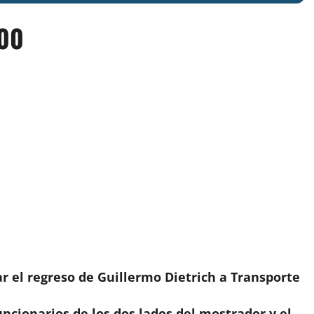
000
r el regreso de Guillermo Dietrich a Transporte
uncionarios de los dos lados del mostrador y el