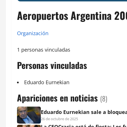
Aeropuertos Argentina 2
Organización
1 personas vinculadas
Personas vinculadas
Eduardo
Eurnekian
Apariciones en noticias
(8)
Eduardo Eurnekian sale a bloquea
26 de octubre de 2025
La CEOCracia está de fiesta: Los f