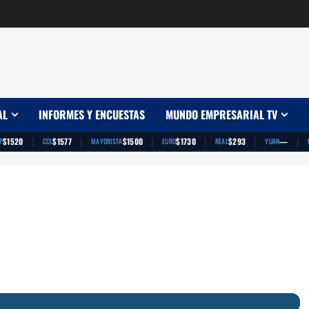
AL
INFORMES Y ENCUESTAS
MUNDO EMPRESARIAL TV
|
|
|
|
|
|
$1520
$1577
$1500
$1730
$293
—
P
CCL
MAYORISTA
EURO
REAL
YUAN
App
artir