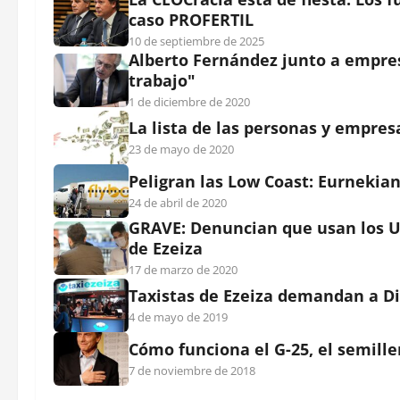
caso PROFERTIL
10 de septiembre de 2025
Alberto Fernández junto a empresa
trabajo"
1 de diciembre de 2020
La lista de las personas y empres
23 de mayo de 2020
Peligran las Low Coast: Eurnekian
24 de abril de 2020
GRAVE: Denuncian que usan los UB
de Ezeiza
17 de marzo de 2020
Taxistas de Ezeiza demandan a Di
4 de mayo de 2019
Cómo funciona el G-25, el semille
7 de noviembre de 2018