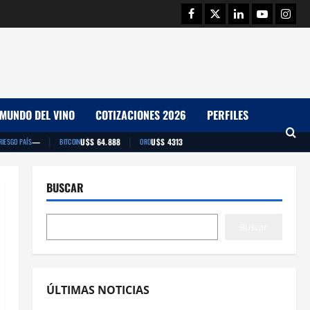
Facebook
Twitter
Linkedin
Youtube
Insta
MUNDO DEL VINO
COTIZACIONES 2026
PERFILES
|
|
—
U$S 64.888
U$S 4313
RIESGO PAÍS
BITCOIN
ORO
BUSCAR
Buscar
ÚLTIMAS NOTICIAS