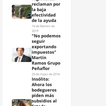
reclaman por
la baja
efectividad
de la ayuda
19 de febrero de
2019
"No podemos
seguir
exportando
impuestos"
Martín
Ramos Grupo
Peñaflor
29 de mayo de 2018
Insólito:
Ahora los
bodegueros
piden más
subsidios al