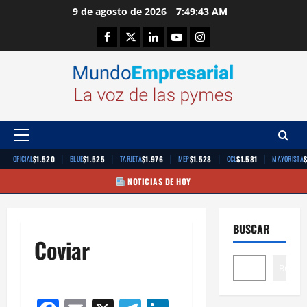
Saltar
9 de agosto de 2026
7:49:44 AM
al
Facebook
Twitter
Linkedin
Youtube
Instagram
contenido
Menú
principal
|
|
|
|
|
$1.520
$1.525
$1.976
$1.528
$1.581
OFICIAL
BLUE
TARJETA
MEP
CCL
MAYORISTA
NOTICIAS DE HOY
BUSCAR
Coviar
Buscar