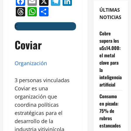
Facebook
Email
X
Telegram
LinkedIn
Threads
WhatsApp
Compartir
ÚLTIMAS
NOTICIAS
C
Cobre
Coviar
supera los
u$s14.000:
el metal
clave para
Organización
la
inteligencia
3 personas vinculadas
artificial
Coviar es una
Consumo
organización que
en picada:
coordina políticas
75% de
estratégicas para el
rubros
desarrollo de la
estancados
industria vitivinícola