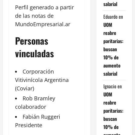
salarial
Perfil generado a partir
de las notas de
Eduardo
en
MundoEmpresarial.ar
UOM
reabre
Personas
paritarias:
buscan
vinculadas
10% de
aumento
Corporación
salarial
Vitivinícola
Argentina
Ignacio
en
(Coviar)
UOM
Rob Bramley
reabre
colaborador
paritarias:
Fabián Ruggeri
buscan
Presidente
10% de
aumento