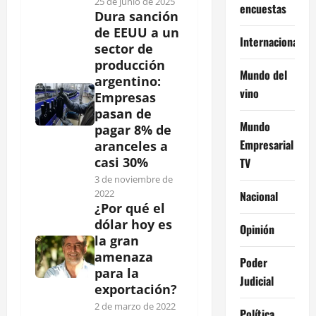
25 de junio de 2025
encuestas
Dura sanción
de EEUU a un
Internacional
sector de
producción
Mundo del
argentino:
vino
Empresas
pasan de
Mundo
pagar 8% de
Empresarial
aranceles a
casi 30%
TV
3 de noviembre de
2022
Nacional
¿Por qué el
dólar hoy es
Opinión
la gran
amenaza
Poder
para la
Judicial
exportación?
2 de marzo de 2022
Política