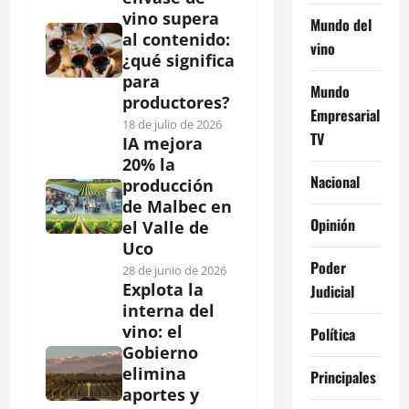
vino supera
Mundo del
al contenido:
vino
¿qué significa
para
Mundo
productores?
Empresarial
18 de julio de 2026
TV
IA mejora
20% la
Nacional
producción
de Malbec en
Opinión
el Valle de
Uco
Poder
28 de junio de 2026
Explota la
Judicial
interna del
vino: el
Política
Gobierno
elimina
Principales
aportes y