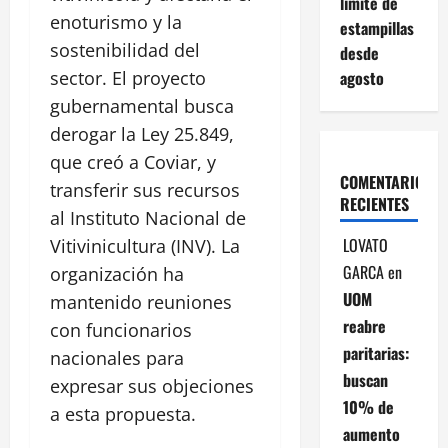
límite de
enoturismo y la
estampillas
sostenibilidad del
desde
agosto
sector. El proyecto
gubernamental busca
derogar la Ley 25.849,
que creó a Coviar, y
COMENTARIOS
transferir sus recursos
RECIENTES
al Instituto Nacional de
LOVATO
Vitivinicultura (INV). La
GARCA
en
organización ha
UOM
mantenido reuniones
reabre
con funcionarios
paritarias:
nacionales para
buscan
expresar sus objeciones
10% de
a esta propuesta.
aumento