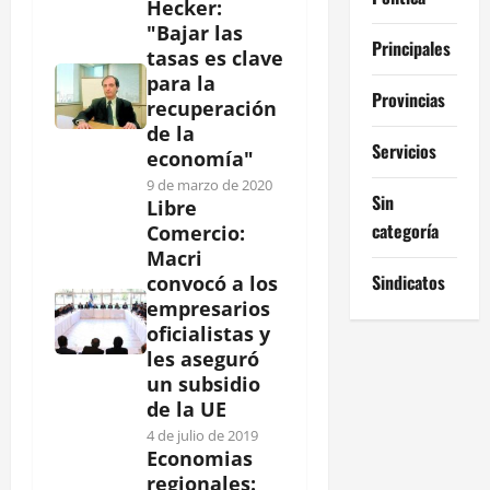
Hecker:
"Bajar las
Principales
tasas es clave
para la
Provincias
recuperación
de la
Servicios
economía"
9 de marzo de 2020
Sin
Libre
categoría
Comercio:
Macri
Sindicatos
convocó a los
empresarios
oficialistas y
les aseguró
un subsidio
de la UE
4 de julio de 2019
Economias
regionales: