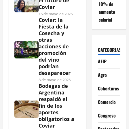
el futuro de
10% de
Coviar
aumento
16 de mayo de 2026
salarial
Coviar: la
Fiesta de la
Cosecha y
otras
acciones de
CATEGORIAS
promoción
del vino
AFIP
podrían
desaparecer
Agro
8 de mayo de 2026
Bodegas de
Coberturas
Argentina
respaldó el
Comercio
fin de los
aportes
Congreso
obligatorios a
Coviar
Destacados