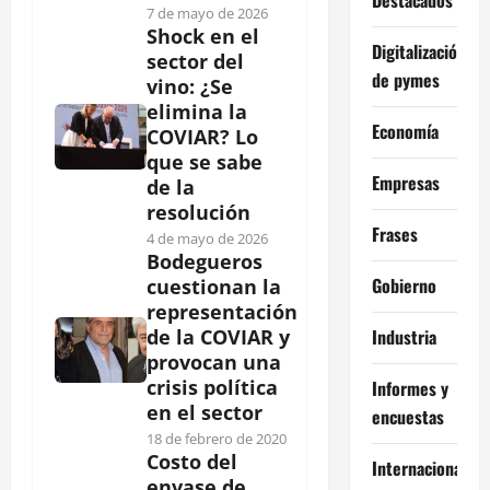
7 de mayo de 2026
Shock en el
Digitalización
sector del
de pymes
vino: ¿Se
elimina la
Economía
COVIAR? Lo
que se sabe
Empresas
de la
resolución
Frases
4 de mayo de 2026
Bodegueros
Gobierno
cuestionan la
representación
Industria
de la COVIAR y
provocan una
crisis política
Informes y
en el sector
encuestas
18 de febrero de 2020
Costo del
Internacional
envase de