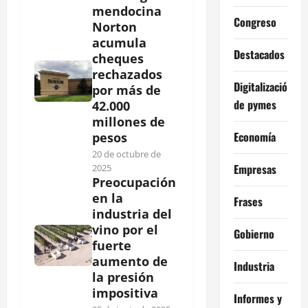
mendocina
Congreso
Norton
acumula
Destacados
cheques
rechazados
Digitalización
por más de
de pymes
42.000
millones de
Economía
pesos
20 de octubre de
Empresas
2025
Preocupación
en la
Frases
industria del
vino por el
Gobierno
fuerte
aumento de
Industria
la presión
impositiva
Informes y