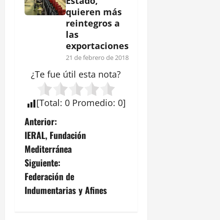
Estado,
quieren más
reintegros a
las
exportaciones
21 de febrero de 2018
¿Te fue útil esta
nota
?
[
Total
:
0
Promedio
:
0
]
N
Anterior:
IERAL, Fundación
a
Mediterránea
v
Siguiente:
Federación de
e
Indumentarias y Afines
g