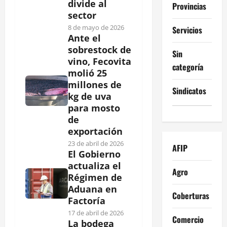
divide al
Provincias
sector
8 de mayo de 2026
Servicios
Ante el
sobrestock de
Sin
vino, Fecovita
categoría
molió 25
millones de
Sindicatos
kg de uva
para mosto
de
exportación
23 de abril de 2026
AFIP
El Gobierno
actualiza el
Agro
Régimen de
Aduana en
Coberturas
Factoría
17 de abril de 2026
Comercio
La bodega