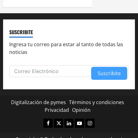
a
c
i
SUSCRIBITE
ó
Ingresa tu correo para estar al tanto de todas las
noticias
n
d
Suscribite
e
Alternative:
e
Digitalización de pymes
Términos y condiciones
n
Privacidad
Opinión
t
Facebook
Twitter
Linkedin
Youtube
Instagram
✕
r
¿Te fue útil esta nota?