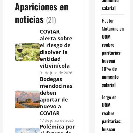
Apariciones en
salarial
noticias
(21)
Hector
Maturano
en
COVIAR
UOM
alerta sobre
reabre
el riesgo de
disolver la
paritarias:
entidad
buscan
vitivinícola
10% de
31 de julio de 2026
aumento
Bodegas
salarial
mendocinas
deben
Jorge
en
aportar de
UOM
nuevo a
reabre
COVIAR
paritarias:
17 de junio de 2026
Polémica por
buscan